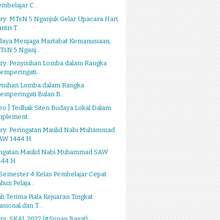
embelajar C...
ry: MTsN 5 Nganjuk Gelar Upacara Hari
ntri T...
daya Menjaga Martabat Kemanusiaan,
TsN 5 Nganj...
ry: Penyisihan Lomba dalam Rangka
emperingati...
yisihan Lomba dalam Rangka
emperingati Bulan B...
eo:] Tedhak Siten Budaya Lokal Dalam
mplement...
ery: Peringatan Maulid Nabi Muhammad
AW 1444 H
ingatan Maulid Nabi Muhammad SAW
444 H
Semester 4 Kelas Pembelajar Cepat
hun Pelaja...
h Terima Piala Kejuaran Tingkat
asional dan T...
ry: SKAL 2022 (#Sunan Bayat)