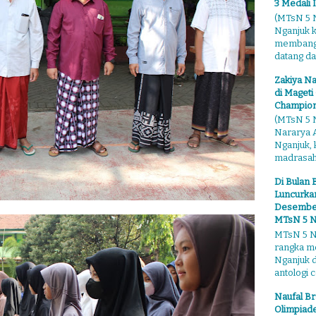
3 Medali 
(MTsN 5 N
Nganjuk 
membangga
datang dari
Zakiya Na
di Mageti
Champion
(MTsN 5 N
Nararya A
Nganjuk,
madrasahn
Di Bulan 
Luncurkan
Desember"
MTsN 5 N
MTsN 5 Ng
rangka m
Nganjuk 
antologi ce
Naufal Br
Olimpiade