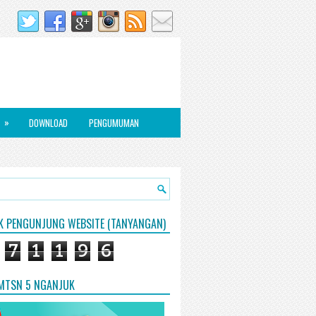
»
DOWNLOAD
PENGUMUMAN
IK PENGUNJUNG WEBSITE (TANYANGAN)
7
1
1
9
6
 MTSN 5 NGANJUK