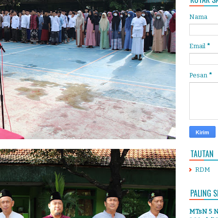
Nama
Email
*
Pesan
*
TAUTAN
RDM
PALING S
MTsN 5 Ng