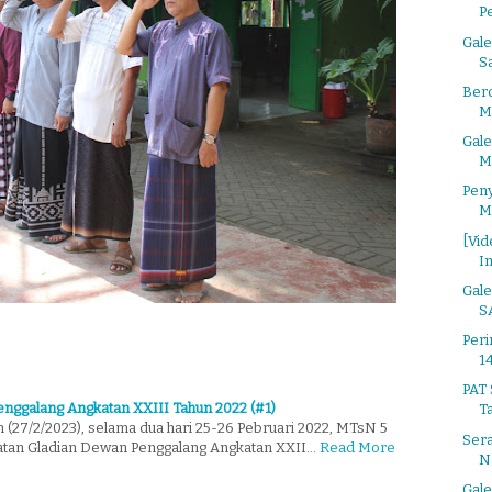
P
Gale
Sa
Ber
M
Gale
M
Pen
M
[Vid
I
Gal
S
Per
1
PAT 
enggalang Angkatan XXIII Tahun 2022 (#1)
Ta
 (27/2/2023), selama dua hari 25-26 Pebruari 2022, MTsN 5
Sera
atan Gladian Dewan Penggalang Angkatan XXII…
Read More
N
Gale