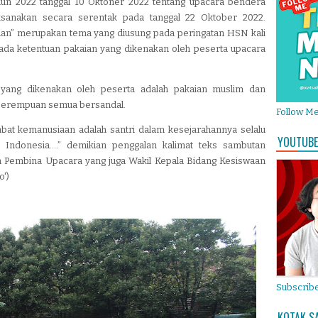
n 2022 tanggal 10 Oktoner 2022 tentang upacara bendera
aksanakan secara serentak pada tanggal 22 Oktober 2022.
an” merupakan tema yang diusung pada peringatan HSN kali
 ada ketentuan pakaian yang dikenakan oleh peserta upacara
 yang dikenakan oleh peserta adalah pakaian muslim dan
an perempuan semua bersandal.
Follow M
at kemanusiaan adalah santri dalam kesejarahannya selalu
YOUTUBE
an Indonesia….” demikian penggalan kalimat teks sambutan
 Pembina Upacara yang juga Wakil Kepala Bidang Kesiswaan
o')
Subscribe
KOTAK S