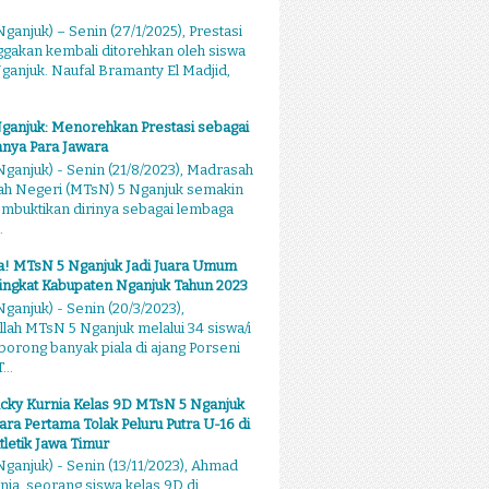
ganjuk) – Senin (27/1/2025), Prestasi
akan kembali ditorehkan oleh siswa
anjuk. Naufal Bramanty El Madjid,
ganjuk: Menorehkan Prestasi sebagai
nya Para Jawara
ganjuk) - Senin (21/8/2023), Madrasah
ah Negeri (MTsN) 5 Nganjuk semakin
mbuktikan dirinya sebagai lembaga
.
sa! MTsN 5 Nganjuk Jadi Juara Umum
ingkat Kabupaten Nganjuk Tahun 2023
ganjuk) - Senin (20/3/2023),
llah MTsN 5 Nganjuk melalui 34 siswa/i
rong banyak piala di ajang Porseni
...
cky Kurnia Kelas 9D MTsN 5 Nganjuk
ara Pertama Tolak Peluru Putra U-16 di
tletik Jawa Timur
ganjuk) - Senin (13/11/2023), Ahmad
nia, seorang siswa kelas 9D di