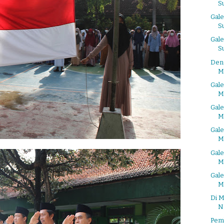
S
Gale
S
Gale
S
Den
M
Gal
M
Gal
M
Gal
M
Gal
M
Gal
M
Di 
N
Pem