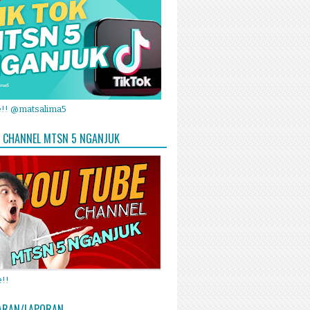
e!! @matsalima5
 CHANNEL MTSN 5 NGANJUK
!!
ARAN/LAPORAN