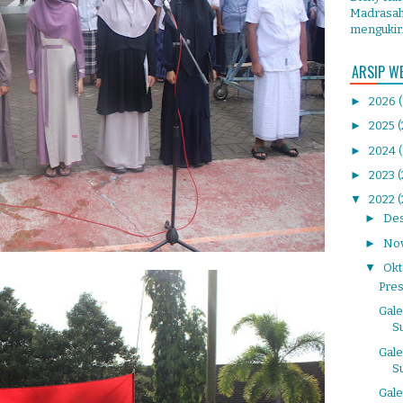
Madrasah 
mengukir.
ARSIP W
►
2026
►
2025
(
►
2024
►
2023
▼
2022
(
►
De
►
No
▼
Ok
Pres
Gale
S
Gale
S
Gale