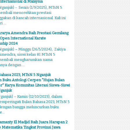
Internasional di Malaysia
ganjuk) - Senin (1/9/2025), MTsN 5
kembali menorehkan prestasi
kan di kancah internasional. Kali ini
 ...
rarya Amendra Raih Prestasi Gemilang
 Open International Karate
ship 2024
ganjuk) – Minggu (26/5/2024), Zakiya
mendra, siswi kelas 8I MTsN 5
 kembali mengharumkan nama
ya dengan ...
Bahasa 2023, MTsN 5 Nganjuk
 Buku Antologi Cerpen "Hujan Bulan
 Karya Komunitas Literasi Siswa-Siswi
ganjuk
anjuk) – Kamis (12/10/2023), dalam
emperingati Bulan Bahasa 2023, MTsN 5
dengan bangga meluncurkan buku
...
amanty El Madjid Raih Juara Harapan 2
 Matematika Tingkat Provinsi Jawa