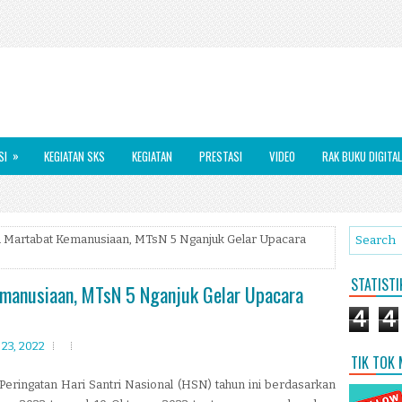
»
SI
KEGIATAN SKS
KEGIATAN
PRESTASI
VIDEO
RAK BUKU DIGITAL
 Martabat Kemanusiaan, MTsN 5 Nganjuk Gelar Upacara
STATIST
manusiaan, MTsN 5 Nganjuk Gelar Upacara
4
4
23, 2022
TIK TOK
Peringatan Hari Santri Nasional (HSN) tahun ini berdasarkan