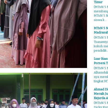
Timur
(MTsN 5 N
membangg
MTsN 5 Ng
siswa k...
MTsN 5 N
Madrasah
(MTsN 5 N
Tsanawiy
kokoh me
pendidik..
Luar Bia
Porseni T
(MTsN 5 N
Alhamduli
nya membo
tingkat MT
Ahmad Di
Meraih Ju
Kejurda A
(MTsN 5 N
Dicky Kur