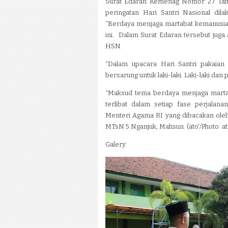
Surat Edaran Kemenag Nomor 27 Tahu
peringatan Hari Santri Nasional dil
“Berdaya menjaga martabat kemanusia
ini. Dalam Surat Edaran tersebut juga
HSN.
“Dalam upacara Hari Santri pakaian
bersarung untuk laki-laki. Laki-laki d
“Maksud tema berdaya menjaga martab
terlibat dalam setiap fase perjalan
Menteri Agama RI yang dibacakan oleh
MTsN 5 Nganjuk, Mahsun. (ato'/Photo: at
Galery: