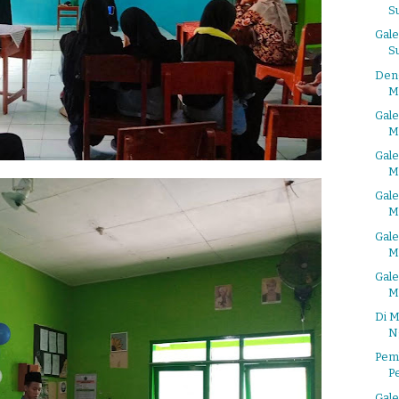
S
Gale
S
Den
M
Gal
M
Gal
M
Gal
M
Gal
M
Gal
M
Di 
N
Pem
P
Gale