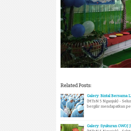
Related Posts:
Galery: Bintal Bersama L
(MTsN 5 Nganjuk) - Selur
bergilir mendapatkan pe
Galery: Syukuran OWOJ Ji