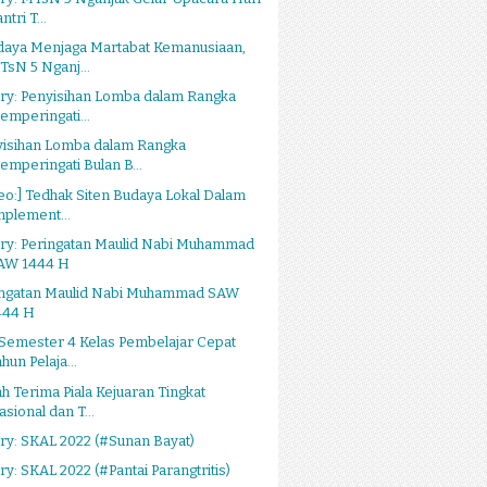
ntri T...
daya Menjaga Martabat Kemanusiaan,
TsN 5 Nganj...
ry: Penyisihan Lomba dalam Rangka
emperingati...
yisihan Lomba dalam Rangka
emperingati Bulan B...
eo:] Tedhak Siten Budaya Lokal Dalam
mplement...
ery: Peringatan Maulid Nabi Muhammad
AW 1444 H
ingatan Maulid Nabi Muhammad SAW
444 H
Semester 4 Kelas Pembelajar Cepat
hun Pelaja...
h Terima Piala Kejuaran Tingkat
asional dan T...
ry: SKAL 2022 (#Sunan Bayat)
ry: SKAL 2022 (#Pantai Parangtritis)