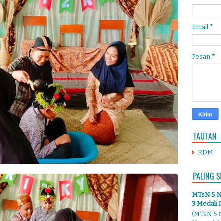
Email
*
Pesan
*
TAUTAN
RDM
PALING S
MTsN 5 Ng
3 Medali 
(MTsN 5 N