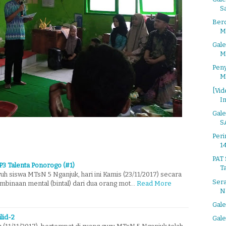
Sa
Ber
M
Gale
M
Pen
M
[Vid
I
Gal
S
Per
1
PAT 
P3 Talenta Ponorogo (#1)
Ta
uh siswa MTsN 5 Nganjuk, hari ini Kamis (23/11/2017) secara
Sera
mbinaan mental (bintal) dari dua orang mot…
Read More
N
Gale
lid-2
Gale