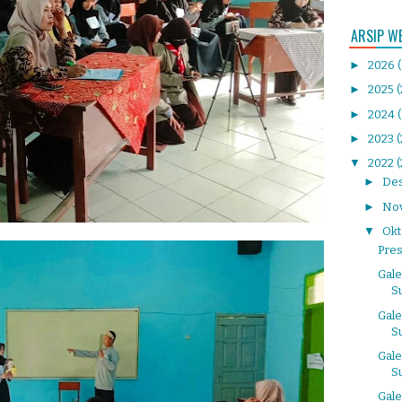
ARSIP W
►
2026
►
2025
(
►
2024
►
2023
▼
2022
(
►
De
►
No
▼
Ok
Pres
Gale
S
Gale
S
Gale
S
Gale