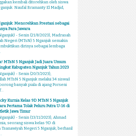
akan kembali ditorehkan oleh siswa
anjuk. Naufal Bramanty El Madjid,
ganjuk: Menorehkan Prestasi sebagai
nya Para Jawara
ganjuk) - Senin (21/8/2023), Madrasah
ah Negeri (MTsN) 5 Nganjuk semakin
mbuktikan dirinya sebagai lembaga
.
sa! MTsN 5 Nganjuk Jadi Juara Umum
ingkat Kabupaten Nganjuk Tahun 2023
ganjuk) - Senin (20/3/2023),
llah MTsN 5 Nganjuk melalui 34 siswa/i
rong banyak piala di ajang Porseni
...
cky Kurnia Kelas 9D MTsN 5 Nganjuk
ara Pertama Tolak Peluru Putra U-16 di
tletik Jawa Timur
ganjuk) - Senin (13/11/2023), Ahmad
nia, seorang siswa kelas 9D di
Tsanawiyah Negeri 5 Nganjuk, berhasil
..