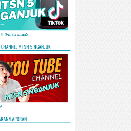
e!! @matsalima5
 CHANNEL MTSN 5 NGANJUK
!!
ARAN/LAPORAN