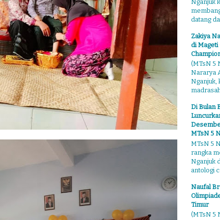
Nganjuk 
membangga
datang dari
Zakiya Na
di Mageti
Champion
(MTsN 5 N
Nararya A
Nganjuk,
madrasahn
Di Bulan 
Luncurkan
Desember"
MTsN 5 N
MTsN 5 Ng
rangka m
Nganjuk 
antologi ce
Naufal Br
Olimpiade
Timur
(MTsN 5 N