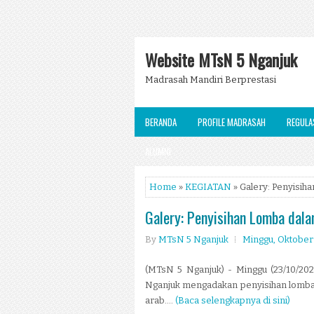
Website MTsN 5 Nganjuk
Madrasah Mandiri Berprestasi
BERANDA
PROFILE MADRASAH
REGULA
ALUMNI
Home
»
KEGIATAN
» Galery: Penyisi
Galery: Penyisihan Lomba da
By
MTsN 5 Nganjuk
Minggu, Oktober 
(MTsN 5 Nganjuk) - Minggu (23/10/20
Nganjuk mengadakan penyisihan lomba 
arab....
(Baca selengkapnya di sini)