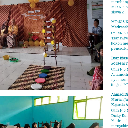
membangg
MTsN 5 Ng
siswa k...
MTsN 5 N
Madrasah
(MTsN 5 N
Tsanawiy
kokoh me
pendidik..
Luar Bia
Porseni T
(MTsN 5 N
Alhamduli
nya membo
tingkat MT
Ahmad Di
Meraih Ju
Kejurda A
(MTsN 5 N
Dicky Kur
Madrasah 
mengukir.