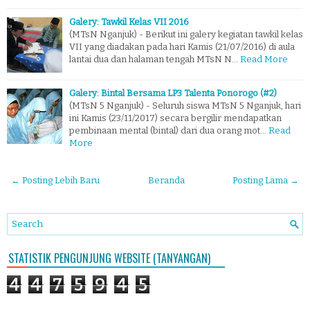
Galery: Tawkil Kelas VII 2016
(MTsN Nganjuk) - Berikut ini galery kegiatan tawkil kelas
VII yang diadakan pada hari Kamis (21/07/2016) di aula
lantai dua dan halaman tengah MTsN N…
Read More
Galery: Bintal Bersama LP3 Talenta Ponorogo (#2)
(MTsN 5 Nganjuk) - Seluruh siswa MTsN 5 Nganjuk, hari
ini Kamis (23/11/2017) secara bergilir mendapatkan
pembinaan mental (bintal) dari dua orang mot…
Read
More
← Posting Lebih Baru
Beranda
Posting Lama →
STATISTIK PENGUNJUNG WEBSITE (TANYANGAN)
4
4
7
5
9
4
5