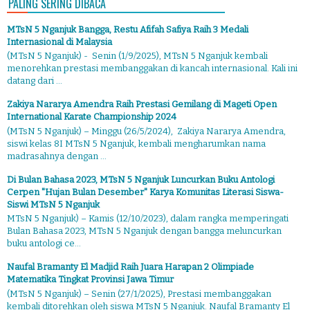
PALING SERING DIBACA
MTsN 5 Nganjuk Bangga, Restu Afifah Safiya Raih 3 Medali
Internasional di Malaysia
(MTsN 5 Nganjuk) - Senin (1/9/2025), MTsN 5 Nganjuk kembali
menorehkan prestasi membanggakan di kancah internasional. Kali ini
datang dari ...
Zakiya Nararya Amendra Raih Prestasi Gemilang di Mageti Open
International Karate Championship 2024
(MTsN 5 Nganjuk) – Minggu (26/5/2024), Zakiya Nararya Amendra,
siswi kelas 8I MTsN 5 Nganjuk, kembali mengharumkan nama
madrasahnya dengan ...
Di Bulan Bahasa 2023, MTsN 5 Nganjuk Luncurkan Buku Antologi
Cerpen "Hujan Bulan Desember" Karya Komunitas Literasi Siswa-
Siswi MTsN 5 Nganjuk
MTsN 5 Nganjuk) – Kamis (12/10/2023), dalam rangka memperingati
Bulan Bahasa 2023, MTsN 5 Nganjuk dengan bangga meluncurkan
buku antologi ce...
Naufal Bramanty El Madjid Raih Juara Harapan 2 Olimpiade
Matematika Tingkat Provinsi Jawa Timur
(MTsN 5 Nganjuk) – Senin (27/1/2025), Prestasi membanggakan
kembali ditorehkan oleh siswa MTsN 5 Nganjuk. Naufal Bramanty El