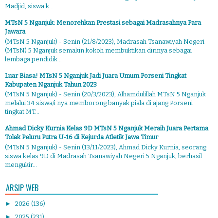
Madjid, siswa k...
MTsN 5 Nganjuk: Menorehkan Prestasi sebagai Madrasahnya Para
Jawara
(MTsN 5 Nganjuk) - Senin (21/8/2023), Madrasah Tsanawiyah Negeri
(MTsN) 5 Nganjuk semakin kokoh membuktikan dirinya sebagai
lembaga pendidik...
Luar Biasa! MTsN 5 Nganjuk Jadi Juara Umum Porseni Tingkat
Kabupaten Nganjuk Tahun 2023
(MTsN 5 Nganjuk) - Senin (20/3/2023), Alhamdulillah MTsN 5 Nganjuk
melalui 34 siswa/i nya memborong banyak piala di ajang Porseni
tingkat MT...
Ahmad Dicky Kurnia Kelas 9D MTsN 5 Nganjuk Meraih Juara Pertama
Tolak Peluru Putra U-16 di Kejurda Atletik Jawa Timur
(MTsN 5 Nganjuk) - Senin (13/11/2023), Ahmad Dicky Kurnia, seorang
siswa kelas 9D di Madrasah Tsanawiyah Negeri 5 Nganjuk, berhasil
mengukir...
ARSIP WEB
►
2026
(136)
►
2025
(231)