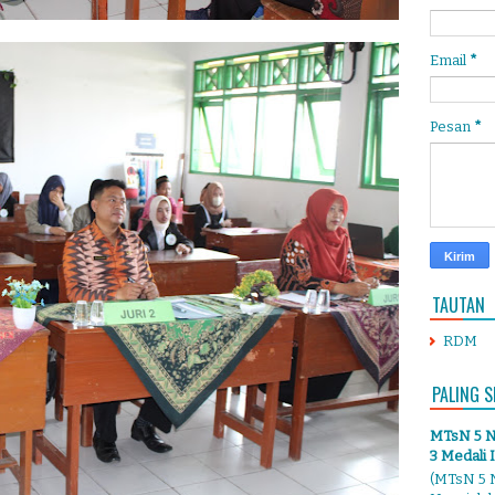
Email
*
Pesan
*
TAUTAN
RDM
PALING S
MTsN 5 Ng
3 Medali 
(MTsN 5 N