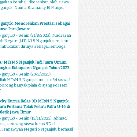
akan kembali ditorehkan oleh siswa
anjuk. Naufal Bramanty El Madjid,
ganjuk: Menorehkan Prestasi sebagai
nya Para Jawara
ganjuk) - Senin (21/8/2023), Madrasah
ah Negeri (MTsN) 5 Nganjuk semakin
mbuktikan dirinya sebagai lembaga
.
sa! MTsN 5 Nganjuk Jadi Juara Umum
ingkat Kabupaten Nganjuk Tahun 2023
ganjuk) - Senin (20/3/2023),
llah MTsN 5 Nganjuk melalui 34 siswa/i
rong banyak piala di ajang Porseni
...
cky Kurnia Kelas 9D MTsN 5 Nganjuk
ara Pertama Tolak Peluru Putra U-16 di
tletik Jawa Timur
ganjuk) - Senin (13/11/2023), Ahmad
nia, seorang siswa kelas 9D di
Tsanawiyah Negeri 5 Nganjuk, berhasil
..