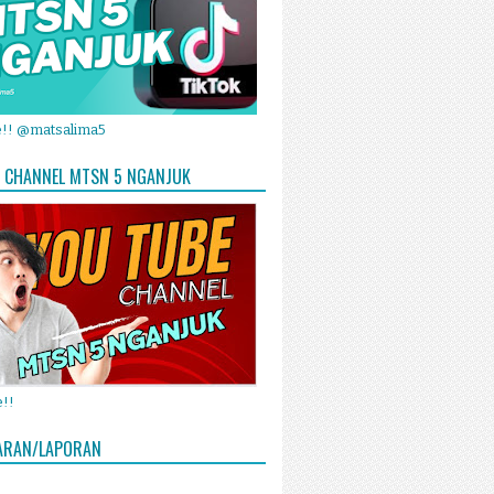
e!! @matsalima5
 CHANNEL MTSN 5 NGANJUK
!!
ARAN/LAPORAN