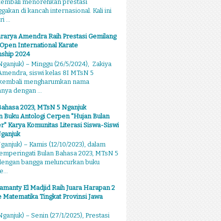
kembali menorehkan prestasi
kan di kancah internasional. Kali ini
 ...
rarya Amendra Raih Prestasi Gemilang
 Open International Karate
ship 2024
ganjuk) – Minggu (26/5/2024), Zakiya
mendra, siswi kelas 8I MTsN 5
 kembali mengharumkan nama
ya dengan ...
Bahasa 2023, MTsN 5 Nganjuk
 Buku Antologi Cerpen "Hujan Bulan
 Karya Komunitas Literasi Siswa-Siswi
ganjuk
anjuk) – Kamis (12/10/2023), dalam
emperingati Bulan Bahasa 2023, MTsN 5
dengan bangga meluncurkan buku
...
amanty El Madjid Raih Juara Harapan 2
 Matematika Tingkat Provinsi Jawa
ganjuk) – Senin (27/1/2025), Prestasi