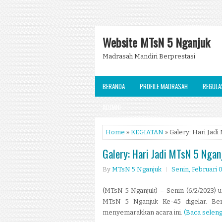
Website MTsN 5 Nganjuk
Madrasah Mandiri Berprestasi
BERANDA
PROFILE MADRASAH
REGULA
ALUMNI
Home
»
KEGIATAN
» Galery: Hari Jad
Galery: Hari Jadi MTsN 5 Ngan
By
MTsN 5 Nganjuk
Senin, Februari 
(MTsN 5 Nganjuk) – Senin (6/2/2023) u
MTsN 5 Nganjuk Ke-45 digelar. Berb
menyemarakkan acara ini.
(Baca seleng