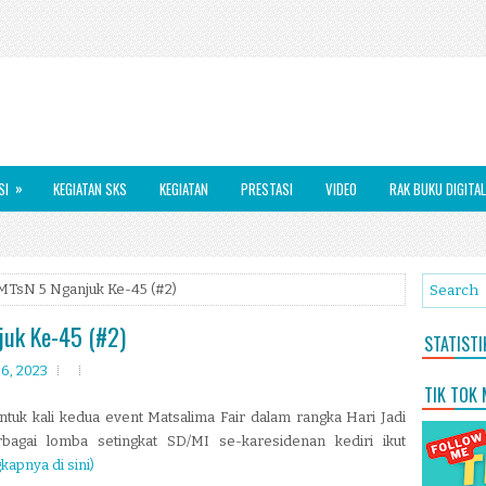
»
SI
KEGIATAN SKS
KEGIATAN
PRESTASI
VIDEO
RAK BUKU DIGITAL
i MTsN 5 Nganjuk Ke-45 (#2)
juk Ke-45 (#2)
STATIST
06, 2023
TIK TOK
ntuk kali kedua event Matsalima Fair dalam rangka Hari Jadi
agai lomba setingkat SD/MI se-karesidenan kediri ikut
kapnya di sini)