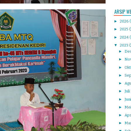
ARSIP W
►
2026
►
2025
(
►
2024
▼
2023
►
De
►
No
►
Ok
►
Se
►
Agu
►
Juli
►
Jun
►
Me
►
Apr
►
Ma