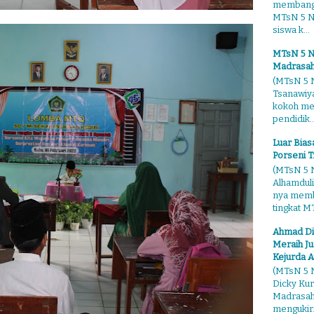
membangg
MTsN 5 Ng
siswa k...
MTsN 5 N
Madrasah
(MTsN 5 N
Tsanawiy
kokoh me
pendidik..
Luar Bia
Porseni T
(MTsN 5 N
Alhamduli
nya membo
tingkat MT
Ahmad Di
Meraih Ju
Kejurda A
(MTsN 5 N
Dicky Kur
Madrasah 
mengukir.