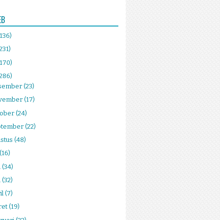
EB
(136)
231)
(170)
(286)
sember
(23)
vember
(17)
tober
(24)
ptember
(22)
stus
(48)
(16)
i
(34)
i
(32)
il
(7)
ret
(19)