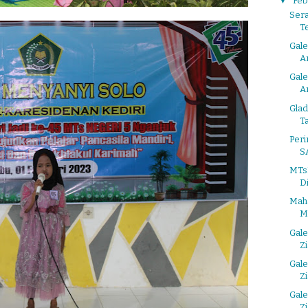
▼
Feb
Sera
T
Gale
A
Gale
A
Gla
T
Peri
S
MTs
Di
Maha
M
Gale
Z
Gale
Z
Gale
Z