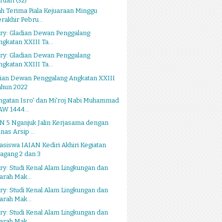
ruari
(32)
h Terima Piala Kejuaraan Minggu
erakhir Pebru...
ry: Gladian Dewan Penggalang
ngkatan XXIII Ta...
ry: Gladian Dewan Penggalang
ngkatan XXIII Ta...
dian Dewan Penggalang Angkatan XXIII
ahun 2022
ngatan Isro' dan Mi'roj Nabi Muhammad
AW 1444...
N 5 Nganjuk Jalin Kerjasama dengan
nas Arsip ...
siswa IAIAN Kediri Akhiri Kegiatan
agang 2 dan 3
ry: Studi Kenal Alam Lingkungan dan
iarah Mak...
ry: Studi Kenal Alam Lingkungan dan
iarah Mak...
ry: Studi Kenal Alam Lingkungan dan
iarah Mak...