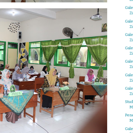
Gale
Z
Gale
Z
Gale
Z
Gale
Z
Gale
Z
Gale
Z
Gale
Z
Stud
M
Pene
M
Gale