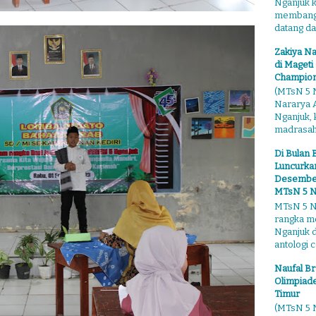
Nganjuk 
membangga
datang dari
Zakiya Na
di Mageti
Champion
(MTsN 5 N
Nararya A
Nganjuk,
madrasahn
Di Bulan 
Luncurkan
Desember"
MTsN 5 N
MTsN 5 Ng
rangka m
Nganjuk 
antologi ce
Naufal Br
Olimpiade
Timur
(MTsN 5 N