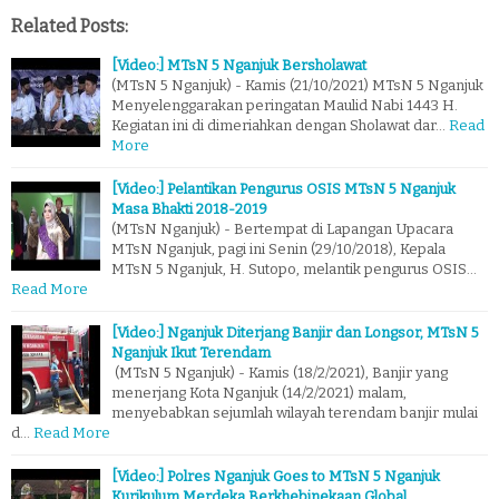
Related Posts:
[Video:] MTsN 5 Nganjuk Bersholawat
(MTsN 5 Nganjuk) - Kamis (21/10/2021) MTsN 5 Nganjuk
Menyelenggarakan peringatan Maulid Nabi 1443 H.
Kegiatan ini di dimeriahkan dengan Sholawat dar…
Read
More
[Video:] Pelantikan Pengurus OSIS MTsN 5 Nganjuk
Masa Bhakti 2018-2019
(MTsN Nganjuk) - Bertempat di Lapangan Upacara
MTsN Nganjuk, pagi ini Senin (29/10/2018), Kepala
MTsN 5 Nganjuk, H. Sutopo, melantik pengurus OSIS…
Read More
[Video:] Nganjuk Diterjang Banjir dan Longsor, MTsN 5
Nganjuk Ikut Terendam
(MTsN 5 Nganjuk) - Kamis (18/2/2021), Banjir yang
menerjang Kota Nganjuk (14/2/2021) malam,
menyebabkan sejumlah wilayah terendam banjir mulai
d…
Read More
[Video:] Polres Nganjuk Goes to MTsN 5 Nganjuk
Kurikulum Merdeka Berkhebinekaan Global