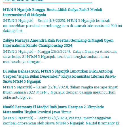
MTsN 5 Nganjuk Bangga, Restu Afifah Safiya Raih 3 Medali
Internasional di Malaysia
(MTsN 5 Nganjuk) - Senin (1/9/2025), MTsN 5 Nganjuk kembali
menorehkan prestasi membanggakan di kancah internasional. Kali ini
datang dari ...
Zakiya Nararya Amendra Raih Prestasi Gemilang di Mageti Open
International Karate Championship 2024
(MTsN 5 Nganjuk) – Minggu (26/5/2024), Zakiya Nararya Amendra,
siswi kelas 8I MTsN 5 Nganjuk, kembali mengharumkan nama
madrasahnya dengan ...
Di Bulan Bahasa 2023, MTsN 5 Nganjuk Luncurkan Buku Antologi
Cerpen "Hujan Bulan Desember" Karya Komunitas Literasi Siswa-
Siswi MTsN 5 Nganjuk
MTsN 5 Nganjuk) – Kamis (12/10/2023), dalam rangka memperingati
Bulan Bahasa 2023, MTsN 5 Nganjuk dengan bangga meluncurkan
buku antologi ce...
Naufal Bramanty El Madjid Raih Juara Harapan 2 Olimpiade
Matematika Tingkat Provinsi Jawa Timur
(MTsN 5 Nganjuk) – Senin (27/1/2025), Prestasi membanggakan
kembali ditorehkan oleh siswa MTsN 5 Nganjuk. Naufal Bramanty El