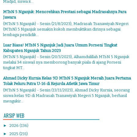
Madjid, siswa k...
MTsN 5 Nganjuk: Menorehkan Prestasi sebagai Madrasahnya Para
Jawara
(MTsN 5 Nganjuk) - Senin (21/8/2023), Madrasah Tsanawiyah Negeri
(MTsN) 5 Nganjuk semakin kokoh membuktikan dirinya sebagai
lembaga pendidik...
Luar Biasa! MTsN 5 Nganjuk Jadi Juara Umum Porseni Tingkat
Kabupaten Nganjuk Tahun 2023
(MTsN 5 Nganjuk) - Senin (20/3/2023), Alhamdulillah MTsN 5 Nganjuk
melalui 34 siswa/i nya memborong banyak piala di ajang Porseni
tingkat MT...
Ahmad Dicky Kurnia Kelas 9D MTsN 5 Nganjuk Meraih Juara Pertama
Tolak Peluru Putra U-16 di Kejurda Atletik Jawa Timur
(MTsN 5 Nganjuk) - Senin (13/11/2023), Ahmad Dicky Kurnia, seorang
siswa kelas 9D di Madrasah Tsanawiyah Negeri 5 Nganjuk, berhasil
mengukir...
ARSIP WEB
►
2026
(136)
►
2025
(231)