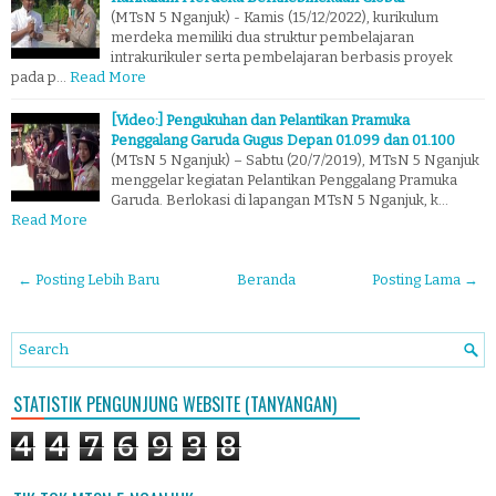
(MTsN 5 Nganjuk) - Kamis (15/12/2022), kurikulum
merdeka memiliki dua struktur pembelajaran
intrakurikuler serta pembelajaran berbasis proyek
pada p…
Read More
[Video:] Pengukuhan dan Pelantikan Pramuka
Penggalang Garuda Gugus Depan 01.099 dan 01.100
(MTsN 5 Nganjuk) – Sabtu (20/7/2019), MTsN 5 Nganjuk
menggelar kegiatan Pelantikan Penggalang Pramuka
Garuda. Berlokasi di lapangan MTsN 5 Nganjuk, k…
Read More
← Posting Lebih Baru
Beranda
Posting Lama →
STATISTIK PENGUNJUNG WEBSITE (TANYANGAN)
4
4
7
6
9
3
8