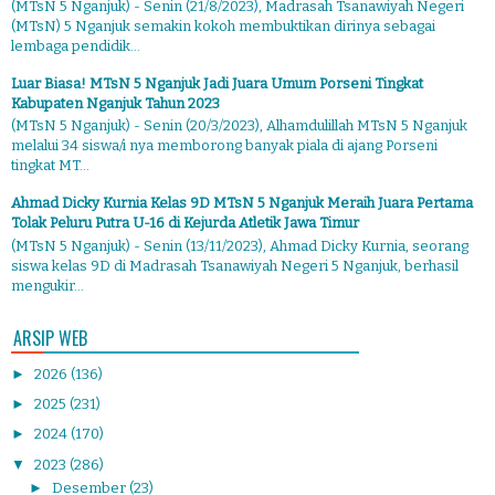
(MTsN 5 Nganjuk) - Senin (21/8/2023), Madrasah Tsanawiyah Negeri
(MTsN) 5 Nganjuk semakin kokoh membuktikan dirinya sebagai
lembaga pendidik...
Luar Biasa! MTsN 5 Nganjuk Jadi Juara Umum Porseni Tingkat
Kabupaten Nganjuk Tahun 2023
(MTsN 5 Nganjuk) - Senin (20/3/2023), Alhamdulillah MTsN 5 Nganjuk
melalui 34 siswa/i nya memborong banyak piala di ajang Porseni
tingkat MT...
Ahmad Dicky Kurnia Kelas 9D MTsN 5 Nganjuk Meraih Juara Pertama
Tolak Peluru Putra U-16 di Kejurda Atletik Jawa Timur
(MTsN 5 Nganjuk) - Senin (13/11/2023), Ahmad Dicky Kurnia, seorang
siswa kelas 9D di Madrasah Tsanawiyah Negeri 5 Nganjuk, berhasil
mengukir...
ARSIP WEB
►
2026
(136)
►
2025
(231)
►
2024
(170)
▼
2023
(286)
►
Desember
(23)