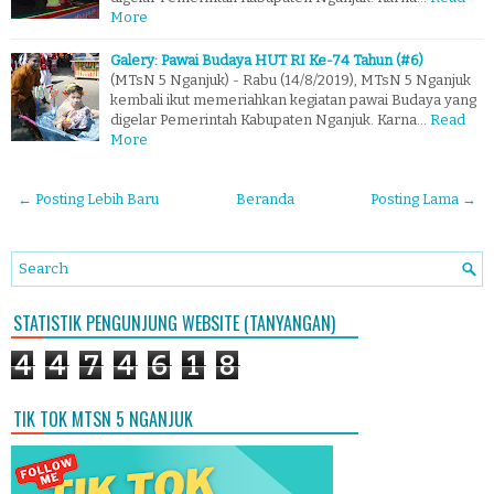
More
Galery: Pawai Budaya HUT RI Ke-74 Tahun (#6)
(MTsN 5 Nganjuk) - Rabu (14/8/2019), MTsN 5 Nganjuk
kembali ikut memeriahkan kegiatan pawai Budaya yang
digelar Pemerintah Kabupaten Nganjuk. Karna…
Read
More
← Posting Lebih Baru
Beranda
Posting Lama →
STATISTIK PENGUNJUNG WEBSITE (TANYANGAN)
4
4
7
4
6
1
8
TIK TOK MTSN 5 NGANJUK