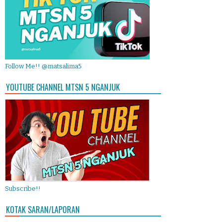
Follow Me!! @matsalima5
YOUTUBE CHANNEL MTSN 5 NGANJUK
Subscribe!!
KOTAK SARAN/LAPORAN