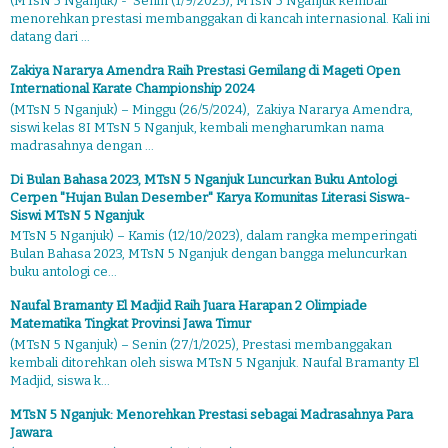
(MTsN 5 Nganjuk) - Senin (1/9/2025), MTsN 5 Nganjuk kembali
menorehkan prestasi membanggakan di kancah internasional. Kali ini
datang dari ...
Zakiya Nararya Amendra Raih Prestasi Gemilang di Mageti Open
International Karate Championship 2024
(MTsN 5 Nganjuk) – Minggu (26/5/2024), Zakiya Nararya Amendra,
siswi kelas 8I MTsN 5 Nganjuk, kembali mengharumkan nama
madrasahnya dengan ...
Di Bulan Bahasa 2023, MTsN 5 Nganjuk Luncurkan Buku Antologi
Cerpen "Hujan Bulan Desember" Karya Komunitas Literasi Siswa-
Siswi MTsN 5 Nganjuk
MTsN 5 Nganjuk) – Kamis (12/10/2023), dalam rangka memperingati
Bulan Bahasa 2023, MTsN 5 Nganjuk dengan bangga meluncurkan
buku antologi ce...
Naufal Bramanty El Madjid Raih Juara Harapan 2 Olimpiade
Matematika Tingkat Provinsi Jawa Timur
(MTsN 5 Nganjuk) – Senin (27/1/2025), Prestasi membanggakan
kembali ditorehkan oleh siswa MTsN 5 Nganjuk. Naufal Bramanty El
Madjid, siswa k...
MTsN 5 Nganjuk: Menorehkan Prestasi sebagai Madrasahnya Para
Jawara