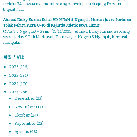
melalui 34 siswa/i nya memborong banyak piala di ajang Porseni
tingkat MT...
Ahmad Dicky Kurnia Kelas 9D MTsN 5 Nganjuk Meraih Juara Pertama
Tolak Peluru Putra U-16 di Kejurda Atletik Jawa Timur
(MTsN 5 Nganjuk) - Senin (13/11/2023), Ahmad Dicky Kurnia, seorang
siswa kelas 9D di Madrasah Tsanawiyah Negeri 5 Nganjuk, berhasil
mengukir...
ARSIP WEB
►
2026
(136)
►
2025
(231)
►
2024
(170)
▼
2023
(286)
►
Desember
(23)
►
November
(17)
►
Oktober
(24)
►
September
(22)
►
Agustus
(48)