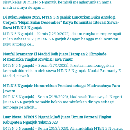
siswi kelas 8I MTsN 5 Nganjuk, kembali mengharumkan nama
madrasahnya dengan ...
Di Bulan Bahasa 2023, MTsN 5 Nganjuk Luncurkan Buku Antologi
Cerpen "Hujan Bulan Desember" Karya Komunitas Literasi Siswa-
Siswi MTsN 5 Nganjuk
MTsN 5 Nganjuk) – Kamis (12/10/2023), dalam rangka memperingati
Bulan Bahasa 2023, MTsN 5 Nganjuk dengan bangga meluncurkan
buku antologi ce...
Naufal Bramanty El Madjid Raih Juara Harapan 2 Olimpiade
Matematika Tingkat Provinsi Jawa Timur
(MTsN 5 Nganjuk) – Senin (27/1/2025), Prestasi membanggakan
kembali ditorehkan oleh siswa MTsN 5 Nganjuk. Naufal Bramanty El
Madjid, siswa k...
MTsN 5 Nganjuk: Menorehkan Prestasi sebagai Madrasahnya Para
Jawara
(MTsN 5 Nganjuk) - Senin (21/8/2023), Madrasah Tsanawiyah Negeri
(MTsN) 5 Nganjuk semakin kokoh membuktikan dirinya sebagai
lembaga pendidik...
Luar Biasa! MTsN 5 Nganjuk Jadi Juara Umum Porseni Tingkat
Kabupaten Nganjuk Tahun 2023
(MTsN 5 Nganjuk) - Senin (20/3/2023), Alhamdulillah MTsN 5 Nganjuk