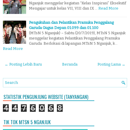
Nganjuk menggelar kegiatan “Kelas Inspirasi” Eksekutif
Mengajar untuk kelas VII, VIII dan IX …
Read More
Pengukuhan dan Pelantikan Pramuka Penggalang
Garuda Gugus Depan 01.099 dan 01.100
(MTsN 5 Nganjuk) – Sabtu (20/7/2019), MTsN 5 Nganjuk
menggelar kegiatan Pelantikan Penggalang Pramuka
Garuda. Berlokasi di lapangan MTsN 5 Nganjuk, k…
Read More
← Posting Lebih Baru
Beranda
Posting Lama →
STATISTIK PENGUNJUNG WEBSITE (TANYANGAN)
4
4
7
6
0
6
8
TIK TOK MTSN 5 NGANJUK