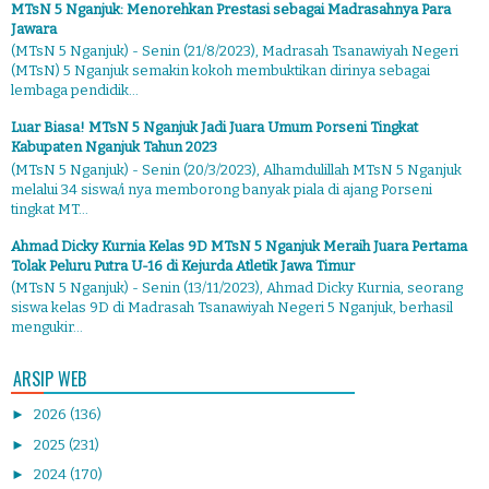
MTsN 5 Nganjuk: Menorehkan Prestasi sebagai Madrasahnya Para
Jawara
(MTsN 5 Nganjuk) - Senin (21/8/2023), Madrasah Tsanawiyah Negeri
(MTsN) 5 Nganjuk semakin kokoh membuktikan dirinya sebagai
lembaga pendidik...
Luar Biasa! MTsN 5 Nganjuk Jadi Juara Umum Porseni Tingkat
Kabupaten Nganjuk Tahun 2023
(MTsN 5 Nganjuk) - Senin (20/3/2023), Alhamdulillah MTsN 5 Nganjuk
melalui 34 siswa/i nya memborong banyak piala di ajang Porseni
tingkat MT...
Ahmad Dicky Kurnia Kelas 9D MTsN 5 Nganjuk Meraih Juara Pertama
Tolak Peluru Putra U-16 di Kejurda Atletik Jawa Timur
(MTsN 5 Nganjuk) - Senin (13/11/2023), Ahmad Dicky Kurnia, seorang
siswa kelas 9D di Madrasah Tsanawiyah Negeri 5 Nganjuk, berhasil
mengukir...
ARSIP WEB
►
2026
(136)
►
2025
(231)
►
2024
(170)