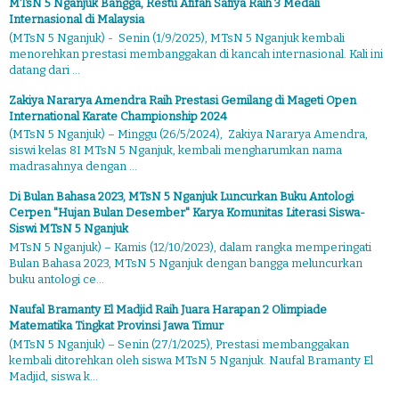
MTsN 5 Nganjuk Bangga, Restu Afifah Safiya Raih 3 Medali
Internasional di Malaysia
(MTsN 5 Nganjuk) - Senin (1/9/2025), MTsN 5 Nganjuk kembali
menorehkan prestasi membanggakan di kancah internasional. Kali ini
datang dari ...
Zakiya Nararya Amendra Raih Prestasi Gemilang di Mageti Open
International Karate Championship 2024
(MTsN 5 Nganjuk) – Minggu (26/5/2024), Zakiya Nararya Amendra,
siswi kelas 8I MTsN 5 Nganjuk, kembali mengharumkan nama
madrasahnya dengan ...
Di Bulan Bahasa 2023, MTsN 5 Nganjuk Luncurkan Buku Antologi
Cerpen "Hujan Bulan Desember" Karya Komunitas Literasi Siswa-
Siswi MTsN 5 Nganjuk
MTsN 5 Nganjuk) – Kamis (12/10/2023), dalam rangka memperingati
Bulan Bahasa 2023, MTsN 5 Nganjuk dengan bangga meluncurkan
buku antologi ce...
Naufal Bramanty El Madjid Raih Juara Harapan 2 Olimpiade
Matematika Tingkat Provinsi Jawa Timur
(MTsN 5 Nganjuk) – Senin (27/1/2025), Prestasi membanggakan
kembali ditorehkan oleh siswa MTsN 5 Nganjuk. Naufal Bramanty El
Madjid, siswa k...