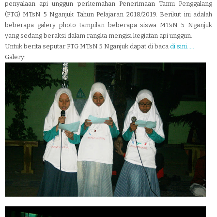
penyalaan api unggun perkemahan Penerimaan Tamu Penggalang
(PTG) MTsN 5 Nganjuk Tahun Pelajaran 2018/2019. Berikut ini adalah
beberapa galery photo tampilan beberapa siswa MTsN 5 Nganjuk
yang sedang beraksi dalam rangka mengisi kegiatan api unggun.
Untuk berita seputar PTG MTsN 5 Nganjuk dapat di baca
di sini.....
Galery: