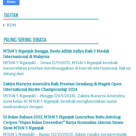
TAUTAN
RDM
PALING SERING DIBACA
MTsN 5 Nganjuk Bangga, Restu Afifah Safiya Raih 3 Medali
Internasional di Malaysia
(MTsN 5 Nganjuk) - Senin (1/9/2025), MTsN 5 Nganjuk kembali
menorehkan prestasi membanggakan di kancah internasional. Kali ini
datang dari ...
Zakiya Nararya Amendra Raih Prestasi Gemilang di Mageti Open
International Karate Championship 2024
(MTsN 5 Nganjuk) – Minggu (26/5/2024), Zakiya Nararya Amendra,
siswi kelas 8I MTsN 5 Nganjuk, kembali mengharumkan nama
madrasahnya dengan ...
Di Bulan Bahasa 2023, MTsN 5 Nganjuk Luncurkan Buku Antologi
Cerpen "Hujan Bulan Desember" Karya Komunitas Literasi Siswa-
Siswi MTsN 5 Nganjuk
MTsN 5 Nganjuk) – Kamis (12/10/2023), dalam rangka memperingati