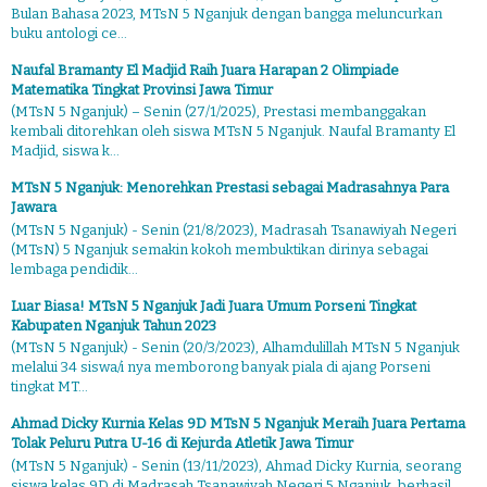
Bulan Bahasa 2023, MTsN 5 Nganjuk dengan bangga meluncurkan
buku antologi ce...
Naufal Bramanty El Madjid Raih Juara Harapan 2 Olimpiade
Matematika Tingkat Provinsi Jawa Timur
(MTsN 5 Nganjuk) – Senin (27/1/2025), Prestasi membanggakan
kembali ditorehkan oleh siswa MTsN 5 Nganjuk. Naufal Bramanty El
Madjid, siswa k...
MTsN 5 Nganjuk: Menorehkan Prestasi sebagai Madrasahnya Para
Jawara
(MTsN 5 Nganjuk) - Senin (21/8/2023), Madrasah Tsanawiyah Negeri
(MTsN) 5 Nganjuk semakin kokoh membuktikan dirinya sebagai
lembaga pendidik...
Luar Biasa! MTsN 5 Nganjuk Jadi Juara Umum Porseni Tingkat
Kabupaten Nganjuk Tahun 2023
(MTsN 5 Nganjuk) - Senin (20/3/2023), Alhamdulillah MTsN 5 Nganjuk
melalui 34 siswa/i nya memborong banyak piala di ajang Porseni
tingkat MT...
Ahmad Dicky Kurnia Kelas 9D MTsN 5 Nganjuk Meraih Juara Pertama
Tolak Peluru Putra U-16 di Kejurda Atletik Jawa Timur
(MTsN 5 Nganjuk) - Senin (13/11/2023), Ahmad Dicky Kurnia, seorang
siswa kelas 9D di Madrasah Tsanawiyah Negeri 5 Nganjuk, berhasil