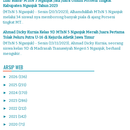
Luar Biasa! MTsN 5 Nganjuk Jadi Juara Umum Porseni Tingkat
Kabupaten Nganjuk Tahun 2023
(MTsN 5 Nganjuk) - Senin (20/3/2023), Alhamdulillah MTsN 5 Nganjuk
melalui 34 siswa/i nya memborong banyak piala di ajang Porseni
tingkat MT...
Ahmad Dicky Kurnia Kelas 9D MTsN 5 Nganjuk Meraih Juara Pertama
Tolak Peluru Putra U-16 di Kejurda Atletik Jawa Timur
(MTsN 5 Nganjuk) - Senin (13/11/2023), Ahmad Dicky Kurnia, seorang
siswa kelas 9D di Madrasah Tsanawiyah Negeri 5 Nganjuk, berhasil
mengukir...
ARSIP WEB
►
2026
(136)
►
2025
(231)
►
2024
(170)
►
2023
(286)
►
2022
(212)
►
2021
(142)
►
2020
(71)