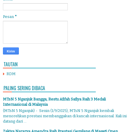
Pesan
*
TAUTAN
RDM
PALING SERING DIBACA
MTsN 5 Nganjuk Bangga, Restu Afifah Safiya Raih 3 Medali
Internasional di Malaysia
(MTsN 5 Nganjuk) - Senin (1/9/2025), MTsN 5 Nganjuk kembali
menorehkan prestasi membanggakan di kancah internasional. Kali ini
datang dari ...
Zakiya Nararya Amendra Raih Prestasi Gemilang di Mageti Open