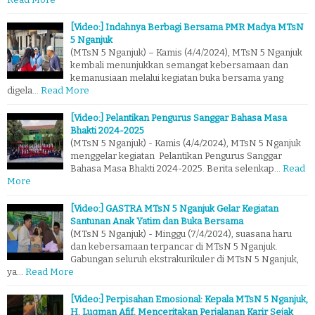
[Video:] Indahnya Berbagi Bersama PMR Madya MTsN
5 Nganjuk
(MTsN 5 Nganjuk) – Kamis (4/4/2024), MTsN 5 Nganjuk
kembali menunjukkan semangat kebersamaan dan
kemanusiaan melalui kegiatan buka bersama yang
digela…
Read More
[Video:] Pelantikan Pengurus Sanggar Bahasa Masa
Bhakti 2024-2025
(MTsN 5 Nganjuk) - Kamis (4/4/2024), MTsN 5 Nganjuk
menggelar kegiatan Pelantikan Pengurus Sanggar
Bahasa Masa Bhakti 2024-2025. Berita selenkap…
Read
More
[Video:] GASTRA MTsN 5 Nganjuk Gelar Kegiatan
Santunan Anak Yatim dan Buka Bersama
(MTsN 5 Nganjuk) - Minggu (7/4/2024), suasana haru
dan kebersamaan terpancar di MTsN 5 Nganjuk.
Gabungan seluruh ekstrakurikuler di MTsN 5 Nganjuk,
ya…
Read More
[Video:] Perpisahan Emosional: Kepala MTsN 5 Nganjuk,
H. Luqman Afif, Menceritakan Perjalanan Karir Sejak