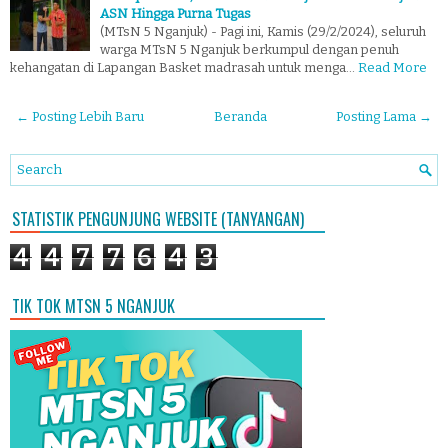
ASN Hingga Purna Tugas
(MTsN 5 Nganjuk) - Pagi ini, Kamis (29/2/2024), seluruh
warga MTsN 5 Nganjuk berkumpul dengan penuh
kehangatan di Lapangan Basket madrasah untuk menga…
Read More
← Posting Lebih Baru
Beranda
Posting Lama →
STATISTIK PENGUNJUNG WEBSITE (TANYANGAN)
4
4
7
7
6
4
3
TIK TOK MTSN 5 NGANJUK