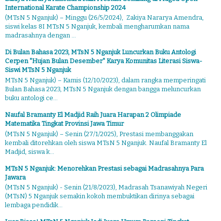
International Karate Championship 2024
(MTsN 5 Nganjuk) – Minggu (26/5/2024), Zakiya Nararya Amendra,
siswi kelas 8I MTsN 5 Nganjuk, kembali mengharumkan nama
madrasahnya dengan ...
Di Bulan Bahasa 2023, MTsN 5 Nganjuk Luncurkan Buku Antologi
Cerpen "Hujan Bulan Desember" Karya Komunitas Literasi Siswa-
Siswi MTsN 5 Nganjuk
MTsN 5 Nganjuk) – Kamis (12/10/2023), dalam rangka memperingati
Bulan Bahasa 2023, MTsN 5 Nganjuk dengan bangga meluncurkan
buku antologi ce...
Naufal Bramanty El Madjid Raih Juara Harapan 2 Olimpiade
Matematika Tingkat Provinsi Jawa Timur
(MTsN 5 Nganjuk) – Senin (27/1/2025), Prestasi membanggakan
kembali ditorehkan oleh siswa MTsN 5 Nganjuk. Naufal Bramanty El
Madjid, siswa k...
MTsN 5 Nganjuk: Menorehkan Prestasi sebagai Madrasahnya Para
Jawara
(MTsN 5 Nganjuk) - Senin (21/8/2023), Madrasah Tsanawiyah Negeri
(MTsN) 5 Nganjuk semakin kokoh membuktikan dirinya sebagai
lembaga pendidik...