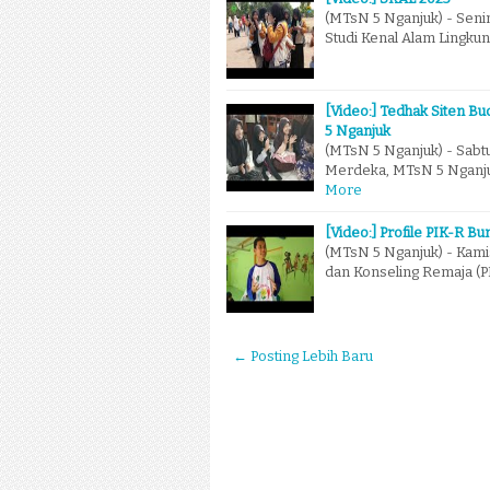
(MTsN 5 Nganjuk) - Seni
Studi Kenal Alam Lingku
[Video:] Tedhak Siten 
5 Nganjuk
(MTsN 5 Nganjuk) - Sabt
Merdeka, MTsN 5 Nganju
More
[Video:] Profile PIK-R 
(MTsN 5 Nganjuk) - Kamis 
dan Konseling Remaja (P
← Posting Lebih Baru