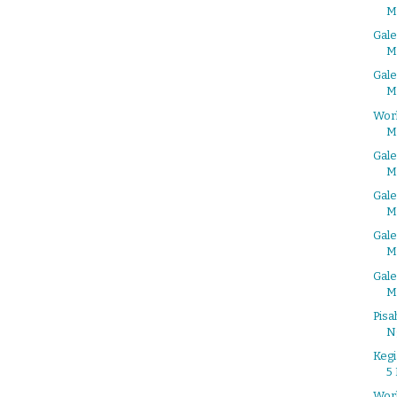
M
Gal
M
Gal
M
Wor
M
Gale
M
Gale
M
Gale
M
Gale
M
Pis
N
Keg
5 
Wor