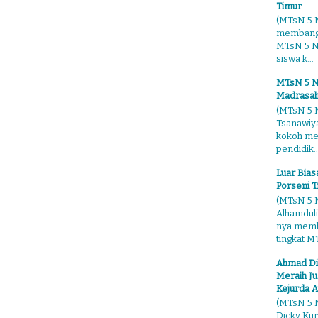
Timur
(MTsN 5 N
membangg
MTsN 5 Ng
siswa k...
MTsN 5 N
Madrasah
(MTsN 5 N
Tsanawiy
kokoh me
pendidik..
Luar Bia
Porseni T
(MTsN 5 N
Alhamduli
nya membo
tingkat MT
Ahmad Di
Meraih Ju
Kejurda A
(MTsN 5 N
Dicky Kur