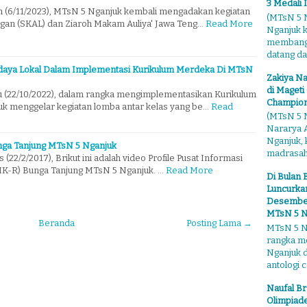
3 Medali 
n (6/11/2023), MTsN 5 Nganjuk kembali mengadakan kegiatan
(MTsN 5 N
ngan (SKAL) dan Ziaroh Makam Auliya' Jawa Teng…
Read More
Nganjuk 
membangga
datang dari
Budaya Lokal Dalam Implementasi Kurikulum Merdeka Di MTsN
Zakiya Na
di Mageti
u (22/10/2022), dalam rangka mengimplementasikan Kurikulum
Champion
k menggelar kegiatan lomba antar kelas yang be…
Read
(MTsN 5 N
Nararya A
Nganjuk,
Bunga Tanjung MTsN 5 Nganjuk
madrasahn
(22/2/2017), Brikut ini adalah video Profile Pusat Informasi
IK-R) Bunga Tanjung MTsN 5 Nganjuk. …
Read More
Di Bulan 
Luncurkan
Desember"
MTsN 5 N
Beranda
Posting Lama →
MTsN 5 Ng
rangka m
Nganjuk 
antologi ce
Naufal Br
Olimpiade