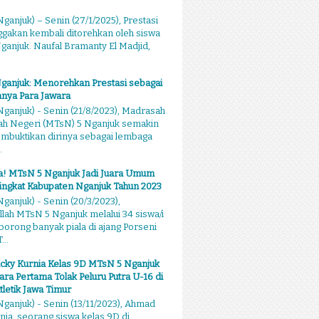
ganjuk) – Senin (27/1/2025), Prestasi
akan kembali ditorehkan oleh siswa
anjuk. Naufal Bramanty El Madjid,
ganjuk: Menorehkan Prestasi sebagai
nya Para Jawara
ganjuk) - Senin (21/8/2023), Madrasah
ah Negeri (MTsN) 5 Nganjuk semakin
mbuktikan dirinya sebagai lembaga
.
sa! MTsN 5 Nganjuk Jadi Juara Umum
ingkat Kabupaten Nganjuk Tahun 2023
ganjuk) - Senin (20/3/2023),
llah MTsN 5 Nganjuk melalui 34 siswa/i
rong banyak piala di ajang Porseni
...
cky Kurnia Kelas 9D MTsN 5 Nganjuk
ara Pertama Tolak Peluru Putra U-16 di
tletik Jawa Timur
ganjuk) - Senin (13/11/2023), Ahmad
nia, seorang siswa kelas 9D di