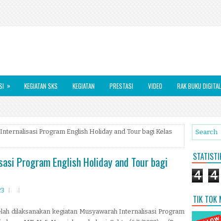
»
SI
KEGIATAN SKS
KEGIATAN
PRESTASI
VIDEO
RAK BUKU DIGITAL
Internalisasi Program English Holiday and Tour bagi Kelas
STATIST
sasi Program English Holiday and Tour bagi
4
4
23
TIK TOK
elah dilaksanakan kegiatan Musyawarah Internalisasi Program