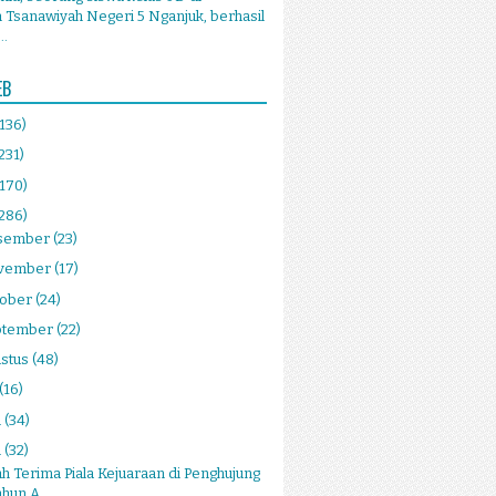
Tsanawiyah Negeri 5 Nganjuk, berhasil
..
EB
(136)
231)
(170)
(286)
sember
(23)
vember
(17)
tober
(24)
ptember
(22)
stus
(48)
(16)
i
(34)
i
(32)
h Terima Piala Kejuaraan di Penghujung
hun A...