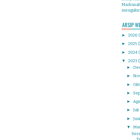
Madrasah 
mengukir.
ARSIP W
►
2026
►
2025
(
►
2024
▼
2023
►
De
►
No
►
Ok
►
Se
►
Agu
►
Juli
►
Jun
▼
Me
Sera
Ta