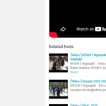
Related Posts:
[Video:] MTsN 5 Nganju
Edukatif
MTsN 5 Nganjuk) - Selas
Bulan Bahasa, MTsN 5 N
More
[Video:] Senam OSIS 20
(MTsN 5 Nganjuk) - Perca
mampu meningkatkan pen
[Video:] SKAL 2023