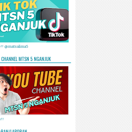
e!! @matsalima5
 CHANNEL MTSN 5 NGANJUK
!!
ARAN/LAPORAN