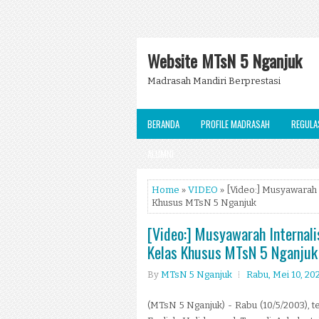
Website MTsN 5 Nganjuk
Madrasah Mandiri Berprestasi
BERANDA
PROFILE MADRASAH
REGULA
ALUMNI
Home
»
VIDEO
» [Video:] Musyawarah 
Khusus MTsN 5 Nganjuk
[Video:] Musyawarah Internali
Kelas Khusus MTsN 5 Nganjuk
By
MTsN 5 Nganjuk
Rabu, Mei 10, 20
(MTsN 5 Nganjuk) - Rabu (10/5/2003), t