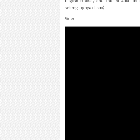
English Holiday and Tour di Aula lanta
selengkapnya di sini)
Video: