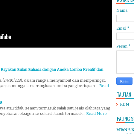
Nama
Email
*
Pesan
*
k Rayakan Bulan Bahasa dengan Aneka Lomba Kreatif dan
a (24/10/223), dalam rangka menyambut dan memperingati
ganjuk menggelar serangkaian lomba yang bertujuan …
Read
TAUTAN
18
RDM
ya atau tidak, senam termasuk salah satu jenis olahraga yang
yebaran oksigen ke seluruh tubuh termasuk…
Read More
PALING S
MTsN 5 Ng