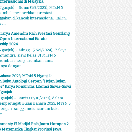
Internasional di Malaysia
ganjuk) - Senin (1/9/2025), MTsN 5
kembali menorehkan prestasi
kan di kancah internasional. Kali ini
 ...
rarya Amendra Raih Prestasi Gemilang
 Open International Karate
ship 2024
ganjuk) – Minggu (26/5/2024), Zakiya
mendra, siswi kelas 8I MTsN 5
 kembali mengharumkan nama
ya dengan ...
Bahasa 2023, MTsN 5 Nganjuk
 Buku Antologi Cerpen "Hujan Bulan
 Karya Komunitas Literasi Siswa-Siswi
ganjuk
anjuk) – Kamis (12/10/2023), dalam
emperingati Bulan Bahasa 2023, MTsN 5
dengan bangga meluncurkan buku
...
amanty El Madjid Raih Juara Harapan 2
 Matematika Tingkat Provinsi Jawa