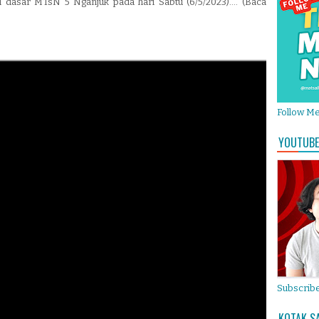
i dasar MTsN 5 Nganjuk pada hari Sabtu (6/5/2023).... (Baca
Follow M
YOUTUBE
Subscribe
KOTAK S