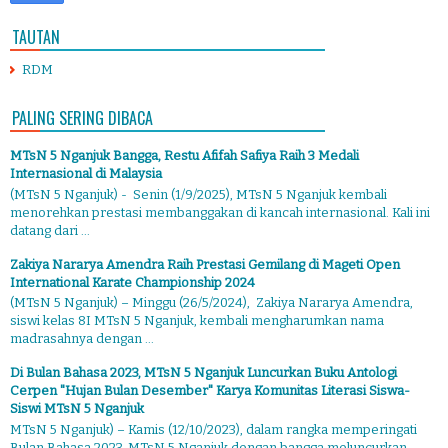
TAUTAN
RDM
PALING SERING DIBACA
MTsN 5 Nganjuk Bangga, Restu Afifah Safiya Raih 3 Medali
Internasional di Malaysia
(MTsN 5 Nganjuk) - Senin (1/9/2025), MTsN 5 Nganjuk kembali
menorehkan prestasi membanggakan di kancah internasional. Kali ini
datang dari ...
Zakiya Nararya Amendra Raih Prestasi Gemilang di Mageti Open
International Karate Championship 2024
(MTsN 5 Nganjuk) – Minggu (26/5/2024), Zakiya Nararya Amendra,
siswi kelas 8I MTsN 5 Nganjuk, kembali mengharumkan nama
madrasahnya dengan ...
Di Bulan Bahasa 2023, MTsN 5 Nganjuk Luncurkan Buku Antologi
Cerpen "Hujan Bulan Desember" Karya Komunitas Literasi Siswa-
Siswi MTsN 5 Nganjuk
MTsN 5 Nganjuk) – Kamis (12/10/2023), dalam rangka memperingati
Bulan Bahasa 2023, MTsN 5 Nganjuk dengan bangga meluncurkan