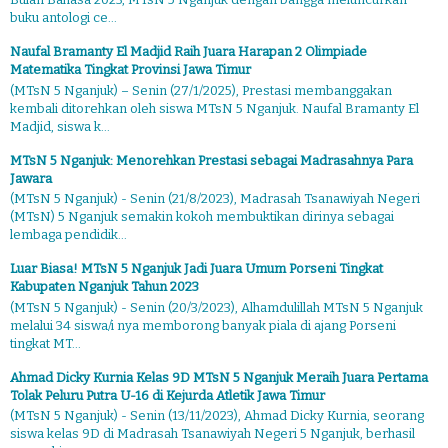
buku antologi ce...
Naufal Bramanty El Madjid Raih Juara Harapan 2 Olimpiade
Matematika Tingkat Provinsi Jawa Timur
(MTsN 5 Nganjuk) – Senin (27/1/2025), Prestasi membanggakan
kembali ditorehkan oleh siswa MTsN 5 Nganjuk. Naufal Bramanty El
Madjid, siswa k...
MTsN 5 Nganjuk: Menorehkan Prestasi sebagai Madrasahnya Para
Jawara
(MTsN 5 Nganjuk) - Senin (21/8/2023), Madrasah Tsanawiyah Negeri
(MTsN) 5 Nganjuk semakin kokoh membuktikan dirinya sebagai
lembaga pendidik...
Luar Biasa! MTsN 5 Nganjuk Jadi Juara Umum Porseni Tingkat
Kabupaten Nganjuk Tahun 2023
(MTsN 5 Nganjuk) - Senin (20/3/2023), Alhamdulillah MTsN 5 Nganjuk
melalui 34 siswa/i nya memborong banyak piala di ajang Porseni
tingkat MT...
Ahmad Dicky Kurnia Kelas 9D MTsN 5 Nganjuk Meraih Juara Pertama
Tolak Peluru Putra U-16 di Kejurda Atletik Jawa Timur
(MTsN 5 Nganjuk) - Senin (13/11/2023), Ahmad Dicky Kurnia, seorang
siswa kelas 9D di Madrasah Tsanawiyah Negeri 5 Nganjuk, berhasil