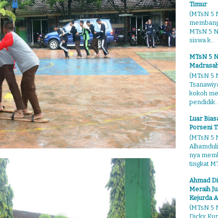
Timur
(MTsN 5 N
membangg
MTsN 5 Ng
siswa k...
MTsN 5 N
Madrasah
(MTsN 5 N
Tsanawiy
kokoh me
pendidik..
Luar Bia
Porseni T
(MTsN 5 N
Alhamduli
nya membo
tingkat MT
Ahmad Di
Meraih Ju
Kejurda A
(MTsN 5 N
Dicky Kur