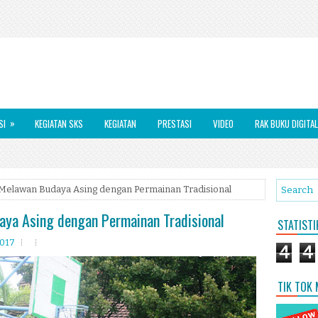
»
SI
KEGIATAN SKS
KEGIATAN
PRESTASI
VIDEO
RAK BUKU DIGITAL
Melawan Budaya Asing dengan Permainan Tradisional
ya Asing dengan Permainan Tradisional
STATIST
2017
4
4
TIK TOK