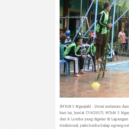
(MTsN 5 Nganjuk) - Demi melawan dampa
hari ini,
Jum'at (7/4/2017),
MTsN 5 Ngan
dan 8. Lomba yang digelar di Lapanga
tradisional, yaitu lomba balap egrang 