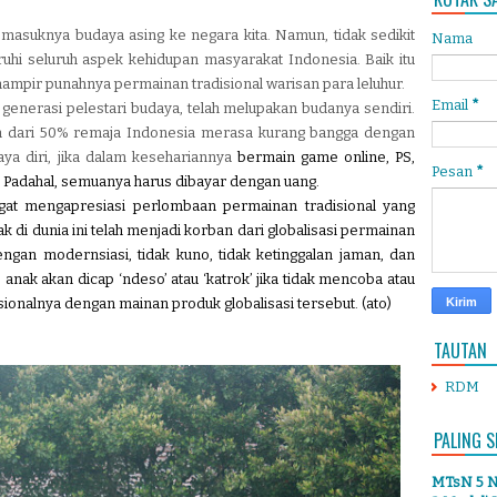
masuknya budaya asing ke negara kita. Namun, tidak sedikit
Nama
hi seluruh aspek kehidupan masyarakat Indonesia. Baik itu
 hampir punahnya permainan tradisional warisan para leluhur.
Email
*
enerasi pelestari budaya, telah melupakan budanya sendiri.
bih dari 50% remaja Indonesia merasa kurang bangga dengan
ya diri, jika dalam kesehariannya
bermain game online, PS,
Pesan
*
. Padahal, semuanya harus dibayar dengan uang.
gat mengapresiasi perlombaan permainan tradisional yang
nak di dunia ini telah menjadi korban dari globalisasi permainan
engan modernsiasi, tidak kuno, tidak ketinggalan jaman, dan
anak akan dicap ‘ndeso’ atau ‘katrok’ jika tidak mencoba atau
onalnya dengan mainan produk globalisasi tersebut. (ato)
TAUTAN
RDM
PALING S
MTsN 5 Ng