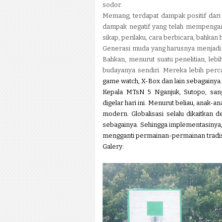
sodor.
Memang, terdapat dampak positif dari 
dampak negatif yang telah mempengaru
sikap, perilaku, cara berbicara, bahkan
Generasi muda yang harusnya menjadi g
Bahkan, menurut suatu penelitian, le
budayanya sendiri. Mereka lebih perca
game watch, X-Box dan lain sebagainya
Kepala MTsN 5 Nganjuk, Sutopo, san
digelar hari ini. Menurut beliau, anak-a
modern. Globalisasi selalu dikaitkan d
sebagainya. Sehingga implementasinya, 
mengganti permainan-permainan tradisi
Galery: