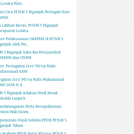
#Lomba Putri...
ni Cara MTsN 5 Nganjuk Peringati Hari
rtini
 Latihan Keras, MTsN 5 Nganjuk
enjuarai Lomba...
ev Pelaksanaan UAMBN di MTsN 5
anjuk oleh Pej...
N 5 Nganjuk Suka Ria Menyambut
AMBN dan USBN
ry: Peringatan Isro' Mi'roj Nabi
uhammad SAW ...
ngatan Isro' Mi'roj Nabi Muhammad
AW 1438 H d...
N 5 Nganjuk Adakan Studi Kenal
kolah Lanjut k...
andatanganan Nota Kesepahaman
ntara Wali Siswa...
gumuman Hasil Seleksi PPDB MTsN 5
ganjuk Tahun...
n Praktek PPDB Kelas Khusus MTsN 5