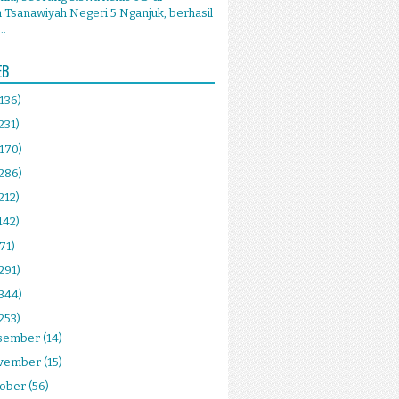
Tsanawiyah Negeri 5 Nganjuk, berhasil
..
EB
(136)
231)
(170)
(286)
212)
142)
(71)
291)
(344)
253)
sember
(14)
vember
(15)
tober
(56)