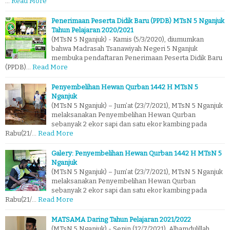
…
Read More
Penerimaan Peserta Didik Baru (PPDB) MTsN 5 Nganjuk
Tahun Pelajaran 2020/2021
(MTsN 5 Nganjuk) - Kamis (5/3/2020), diumumkan
bahwa Madrasah Tsanawiyah Negeri 5 Nganjuk
membuka pendaftaran Penerimaan Peserta Didik Baru
(PPDB)…
Read More
Penyembelihan Hewan Qurban 1442 H MTsN 5
Nganjuk
(MTsN 5 Nganjuk) – Jum’at (23/7/2021), MTsN 5 Nganjuk
melaksanakan Penyembelihan Hewan Qurban
sebanyak 2 ekor sapi dan satu ekor kambing pada
Rabu(21/…
Read More
Galery: Penyembelihan Hewan Qurban 1442 H MTsN 5
Nganjuk
(MTsN 5 Nganjuk) – Jum’at (23/7/2021), MTsN 5 Nganjuk
melaksanakan Penyembelihan Hewan Qurban
sebanyak 2 ekor sapi dan satu ekor kambing pada
Rabu(21/…
Read More
MATSAMA Daring Tahun Pelajaran 2021/2022
(MTsN 5 Nganjuk) - Senin (12/7/2021), Alhamdulillah