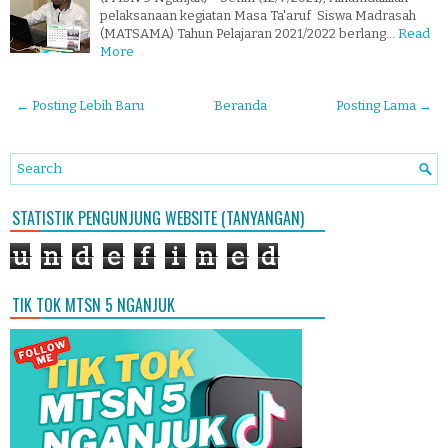
pelaksanaan kegiatan Masa Ta'aruf Siswa Madrasah
(MATSAMA) Tahun Pelajaran 2021/2022 berlang…
Read
More
← Posting Lebih Baru
Beranda
Posting Lama →
STATISTIK PENGUNJUNG WEBSITE (TANYANGAN)
u
n
d
e
f
i
n
e
d
TIK TOK MTSN 5 NGANJUK