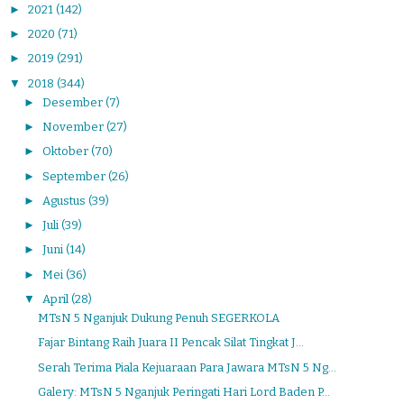
►
2021
(142)
►
2020
(71)
►
2019
(291)
▼
2018
(344)
►
Desember
(7)
►
November
(27)
►
Oktober
(70)
►
September
(26)
►
Agustus
(39)
►
Juli
(39)
►
Juni
(14)
►
Mei
(36)
▼
April
(28)
MTsN 5 Nganjuk Dukung Penuh SEGERKOLA
Fajar Bintang Raih Juara II Pencak Silat Tingkat J...
Serah Terima Piala Kejuaraan Para Jawara MTsN 5 Ng...
Galery: MTsN 5 Nganjuk Peringati Hari Lord Baden P...