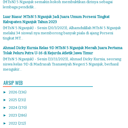
(MTsN) 5 Nganjuk semakin kokoh membuktikan dirinya sebagai
lembaga pendidik...
Luar Biasa! MTsN 5 Nganjuk Jadi Juara Umum Porseni Tingkat
Kabupaten Nganjuk Tahun 2023
(MTsN 5 Nganjuk) - Senin (20/3/2023), Alhamdulillah MTsN 5 Nganjuk
melalui 34 siswa/i nya memborong banyak piala di ajang Porseni
tingkat MT...
Ahmad Dicky Kurnia Kelas 9D MTsN 5 Nganjuk Meraih Juara Pertama
Tolak Peluru Putra U-16 di Kejurda Atletik Jawa Timur
(MTsN 5 Nganjuk) - Senin (13/11/2023), Ahmad Dicky Kurnia, seorang
siswa kelas 9D di Madrasah Tsanawiyah Negeri 5 Nganjuk, berhasil
mengukir...
ARSIP WEB
►
2026
(136)
►
2025
(231)
►
2024
(170)
►
2023
(286)
►
2022
(212)