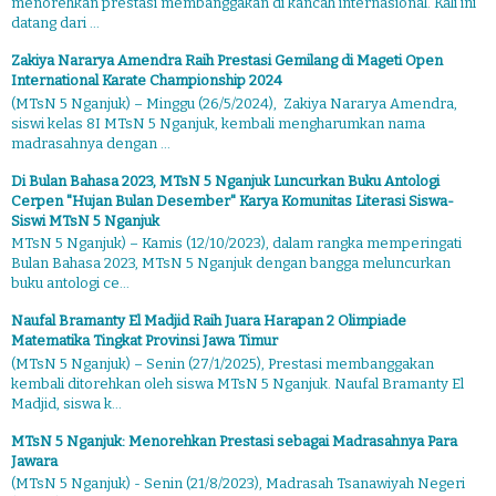
menorehkan prestasi membanggakan di kancah internasional. Kali ini
datang dari ...
Zakiya Nararya Amendra Raih Prestasi Gemilang di Mageti Open
International Karate Championship 2024
(MTsN 5 Nganjuk) – Minggu (26/5/2024), Zakiya Nararya Amendra,
siswi kelas 8I MTsN 5 Nganjuk, kembali mengharumkan nama
madrasahnya dengan ...
Di Bulan Bahasa 2023, MTsN 5 Nganjuk Luncurkan Buku Antologi
Cerpen "Hujan Bulan Desember" Karya Komunitas Literasi Siswa-
Siswi MTsN 5 Nganjuk
MTsN 5 Nganjuk) – Kamis (12/10/2023), dalam rangka memperingati
Bulan Bahasa 2023, MTsN 5 Nganjuk dengan bangga meluncurkan
buku antologi ce...
Naufal Bramanty El Madjid Raih Juara Harapan 2 Olimpiade
Matematika Tingkat Provinsi Jawa Timur
(MTsN 5 Nganjuk) – Senin (27/1/2025), Prestasi membanggakan
kembali ditorehkan oleh siswa MTsN 5 Nganjuk. Naufal Bramanty El
Madjid, siswa k...
MTsN 5 Nganjuk: Menorehkan Prestasi sebagai Madrasahnya Para
Jawara
(MTsN 5 Nganjuk) - Senin (21/8/2023), Madrasah Tsanawiyah Negeri