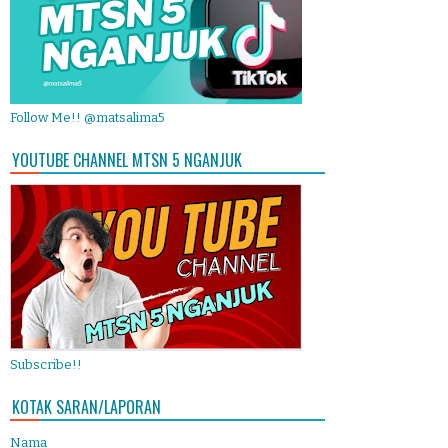
Follow Me!! @matsalima5
YOUTUBE CHANNEL MTSN 5 NGANJUK
Subscribe!!
KOTAK SARAN/LAPORAN
Nama