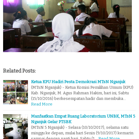
Related Posts:
Ketua KPU Hadiri Pesta Demokrasi MTsN Nganjuk
(MTsN Nganjuk) - Ketua Komisi Pemilihan Umum (KPU)
Kab. Nganjuk, M. Agus Rahman Hakim, hari ini, Sabtu
(15/10/2016) berkesempatan hadir dan membuka…
Read More
Manfaatkan Empat Ruang Laboratorium UNBK, MTsN 5
Nganjuk Gelar PTSBK
(MTsN 5 Nganjuk) - Selasa (10/10/2017), selama satu
minggu ke depan, mulai hari Senin (9/10/2017) kemarin
sampai dengan nanti hari Sabtu (1…
Read More