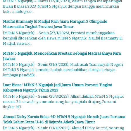
MTsN 5 Nganjuk) – Kamis (12/10/2023), dalam rangka memperingati
Bulan Bahasa 2023, MTsN 5 Nganjuk dengan bangga meluncurkan
buku antologi ce...
Naufal Bramanty El Madjid Raih Juara Harapan 2 Olimpiade
Matematika Tingkat Provinsi Jawa Timur
(MTsN 5 Nganjuk) – Senin (27/1/2025), Prestasi membanggakan
kembali ditorehkan oleh siswa MTsN 5 Nganjuk. Naufal Bramanty El
Madjid, siswa k...
MTsN 5 Nganjuk: Menorehkan Prestasi sebagai Madrasahnya Para
Jawara
(MTsN 5 Nganjuk) - Senin (21/8/2023), Madrasah Tsanawiyah Negeri
(MTsN) 5 Nganjuk semakin kokoh membuktikan dirinya sebagai
lembaga pendidik...
Luar Biasa! MTsN 5 Nganjuk Jadi Juara Umum Porseni Tingkat
Kabupaten Nganjuk Tahun 2023
(MTsN 5 Nganjuk) - Senin (20/3/2023), Alhamdulillah MTsN 5 Nganjuk
melalui 34 siswa/i nya memborong banyak piala di ajang Porseni
tingkat MT...
Ahmad Dicky Kurnia Kelas 9D MTsN 5 Nganjuk Meraih Juara Pertama
Tolak Peluru Putra U-16 di Kejurda Atletik Jawa Timur
(MTsN 5 Nganjuk) - Senin (13/11/2023), Ahmad Dicky Kurnia, seorang