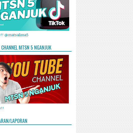
e!! @matsalima5
 CHANNEL MTSN 5 NGANJUK
!!
ARAN/LAPORAN