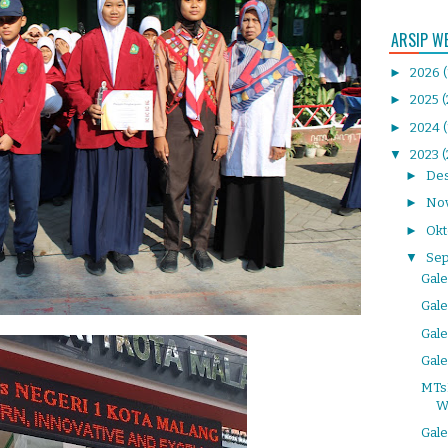
ARSIP W
►
2026
►
2025
(
►
2024
▼
2023
►
De
►
No
►
Ok
▼
Se
Gale
Gale
Gale
Gale
MTsN
Wa
Gale