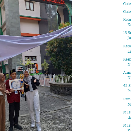
Gale
Gale
Ket
K
13 S
Ja
Kepa
L
Kenz
N
Ahm
N
45 S
Pe
Rena
Me
MTs
d
MTs
Ka