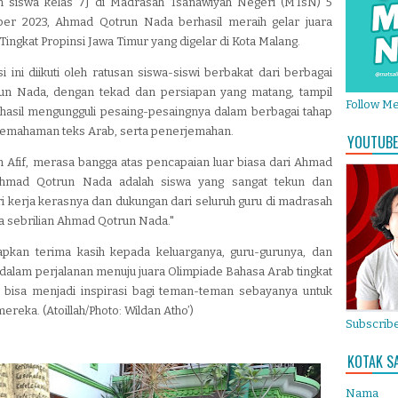
siswa kelas 7J di Madrasah Tsanawiyah Negeri (MTsN) 5
ber 2023, Ahmad Qotrun Nada berhasil meraih gelar juara
ngkat Propinsi Jawa Timur yang digelar di Kota Malang.
ini diikuti oleh ratusan siswa-siswi berbakat dari berbagai
un Nada, dengan tekad dan persiapan yang matang, tampil
Follow M
rhasil mengungguli pesaing-pesaingnya dalam berbagai tahap
 pemahaman teks Arab, serta penerjemahan.
YOUTUBE
Afif, merasa bangga atas pencapaian luar biasa dari Ahmad
Ahmad Qotrun Nada adalah siswa yang sangat tekun dan
dari kerja kerasnya dan dukungan dari seluruh guru di madrasah
a sebrilian Ahmad Qotrun Nada."
kan terima kasih kepada keluarganya, guru-gurunya, dan
alam perjalanan menuju juara Olimpiade Bahasa Arab tingkat
ni bisa menjadi inspirasi bagi teman-teman sebayanya untuk
reka. (Atoillah/Photo: Wildan Atho’)
Subscribe
KOTAK S
Nama