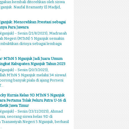
akan kembali ditorehkan oleh siswa
anjuk. Naufal Bramanty El Madjid,
ganjuk: Menorehkan Prestasi sebagai
nya Para Jawara
ganjuk) - Senin (21/8/2023), Madrasah
ah Negeri (MTsN) 5 Nganjuk semakin
mbuktikan dirinya sebagai lembaga
.
sa! MTsN 5 Nganjuk Jadi Juara Umum
ingkat Kabupaten Nganjuk Tahun 2023
ganjuk) - Senin (20/3/2023),
llah MTsN 5 Nganjuk melalui 34 siswa/i
rong banyak piala di ajang Porseni
...
cky Kurnia Kelas 9D MTsN 5 Nganjuk
ara Pertama Tolak Peluru Putra U-16 di
tletik Jawa Timur
ganjuk) - Senin (13/11/2023), Ahmad
nia, seorang siswa kelas 9D di
Tsanawiyah Negeri 5 Nganjuk, berhasil
..