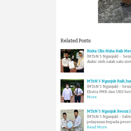
Related Posts:
Rizka Ulin Nuha Raih Me
(MTsN 5 Nganjuk) - Senin
diukir oleh salah satu si
MTsN 5 Nganjuk Raih Ju
(MTsN 5 Nganjuk) - Seni
Ekstra PMR dan UKS berh
More
MTsN 5 Nganjuk Resmi J
(MTsN 5 Nganjuk) - Sabt
pelayanan kepada pesert
Read More