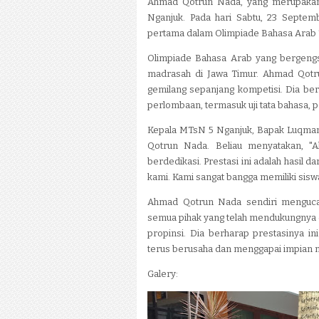
Ahmad Qotrun Nada, yang merupakan 
Nganjuk. Pada hari Sabtu, 23 Septem
pertama dalam Olimpiade Bahasa Arab Ti
Olimpiade Bahasa Arab yang bergengsi 
madrasah di Jawa Timur. Ahmad Qotr
gemilang sepanjang kompetisi. Dia be
perlombaan, termasuk uji tata bahasa,
Kepala MTsN 5 Nganjuk, Bapak Luqman 
Qotrun Nada. Beliau menyatakan, "
berdedikasi. Prestasi ini adalah hasil 
kami. Kami sangat bangga memiliki sisw
Ahmad Qotrun Nada sendiri mengucap
semua pihak yang telah mendukungnya d
propinsi. Dia berharap prestasinya i
terus berusaha dan menggapai impian me
Galery: