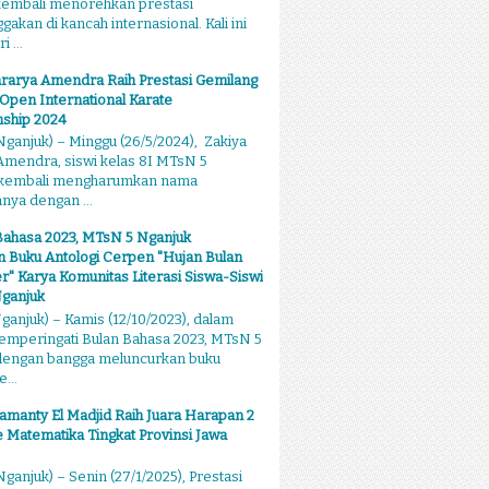
kembali menorehkan prestasi
kan di kancah internasional. Kali ini
 ...
rarya Amendra Raih Prestasi Gemilang
 Open International Karate
ship 2024
ganjuk) – Minggu (26/5/2024), Zakiya
mendra, siswi kelas 8I MTsN 5
 kembali mengharumkan nama
ya dengan ...
Bahasa 2023, MTsN 5 Nganjuk
 Buku Antologi Cerpen "Hujan Bulan
 Karya Komunitas Literasi Siswa-Siswi
ganjuk
anjuk) – Kamis (12/10/2023), dalam
emperingati Bulan Bahasa 2023, MTsN 5
dengan bangga meluncurkan buku
...
amanty El Madjid Raih Juara Harapan 2
 Matematika Tingkat Provinsi Jawa
ganjuk) – Senin (27/1/2025), Prestasi