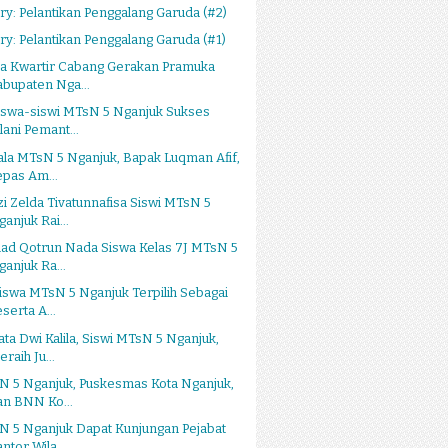
ry: Pelantikan Penggalang Garuda (#2)
ry: Pelantikan Penggalang Garuda (#1)
ua Kwartir Cabang Gerakan Pramuka
abupaten Nga...
iswa-siswi MTsN 5 Nganjuk Sukses
lani Pemant...
la MTsN 5 Nganjuk, Bapak Luqman Afif,
epas Am...
i Zelda Tivatunnafisa Siswi MTsN 5
ganjuk Rai...
ad Qotrun Nada Siswa Kelas 7J MTsN 5
ganjuk Ra...
iswa MTsN 5 Nganjuk Terpilih Sebagai
serta A...
ta Dwi Kalila, Siswi MTsN 5 Nganjuk,
raih Ju...
N 5 Nganjuk, Puskesmas Kota Nganjuk,
an BNN Ko...
N 5 Nganjuk Dapat Kunjungan Pejabat
ntor Wila...