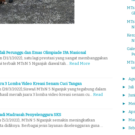
MTsN
Gl
MTs
N
Kenz
N
Gal
dali Perunggu dan Emas Olimpiade IPA Nasional
P
 (31/1/2022), satu lagi prestasi yang sangat membanggakan
MTs
swi terbaik MTsN 5 Nganjuk diawal tah…
Read More
un
►
Agu
ara 3 Lomba Video Kreasi Senam Cuci Tangan
►
Juli
n (28/3/2022),Siswa/i MTsN 5 Nganjuk yang tegabung dalam
asil meraih juara 3 lomba video kreasi senam cu…
Read
►
Jun
►
Me
►
Apr
adi Madrasah Penyelenggara SKS
►
Ma
u (5/2/2022), MTsN 5 Nganjuk semakin meningkatkan
a didiknya. Berbagai jenis layanan diselenggaran guna …
►
Feb