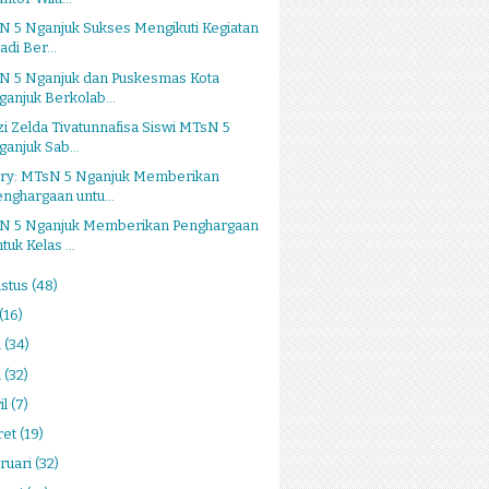
 5 Nganjuk Sukses Mengikuti Kegiatan
adi Ber...
N 5 Nganjuk dan Puskesmas Kota
ganjuk Berkolab...
i Zelda Tivatunnafisa Siswi MTsN 5
ganjuk Sab...
ery: MTsN 5 Nganjuk Memberikan
enghargaan untu...
N 5 Nganjuk Memberikan Penghargaan
tuk Kelas ...
stus
(48)
(16)
i
(34)
i
(32)
il
(7)
ret
(19)
ruari
(32)