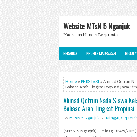
Website MTsN 5 Nganjuk
Madrasah Mandiri Berprestasi
BERANDA
PROFILE MADRASAH
REGULA
ALUMNI
Home
»
PRESTASI
» Ahmad Qotrun Nad
Bahasa Arab Tingkat Propinsi Jawa Ti
Ahmad Qotrun Nada Siswa Kela
Bahasa Arab Tingkat Propinsi
By
MTsN 5 Nganjuk
Minggu, Septemb
(MTsN 5 Nganjuk) – Minggu (24/9/2023),