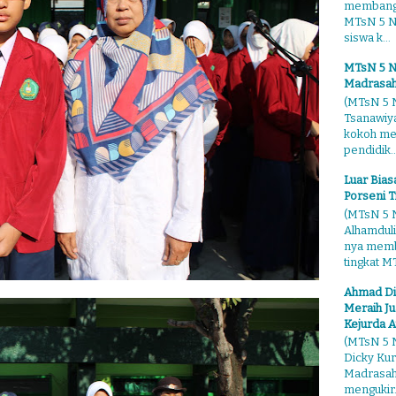
membangg
MTsN 5 Ng
siswa k...
MTsN 5 N
Madrasah
(MTsN 5 N
Tsanawiy
kokoh me
pendidik..
Luar Bia
Porseni T
(MTsN 5 N
Alhamduli
nya membo
tingkat MT
Ahmad Di
Meraih Ju
Kejurda A
(MTsN 5 N
Dicky Kur
Madrasah 
mengukir.