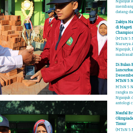
Nganjuk 
membangga
datang dari
Zakiya Na
di Mageti
Champion
(MTsN 5 N
Nararya A
Nganjuk,
madrasahn
Di Bulan 
Luncurkan
Desember"
MTsN 5 N
MTsN 5 Ng
rangka m
Nganjuk 
antologi ce
Naufal Br
Olimpiade
Timur
(MTsN 5 N