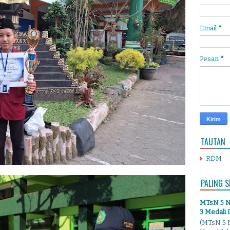
Email
*
Pesan
*
TAUTAN
RDM
PALING S
MTsN 5 Ng
3 Medali 
(MTsN 5 N