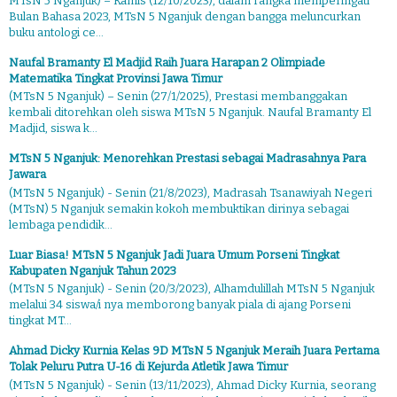
MTsN 5 Nganjuk) – Kamis (12/10/2023), dalam rangka memperingati
Bulan Bahasa 2023, MTsN 5 Nganjuk dengan bangga meluncurkan
buku antologi ce...
Naufal Bramanty El Madjid Raih Juara Harapan 2 Olimpiade
Matematika Tingkat Provinsi Jawa Timur
(MTsN 5 Nganjuk) – Senin (27/1/2025), Prestasi membanggakan
kembali ditorehkan oleh siswa MTsN 5 Nganjuk. Naufal Bramanty El
Madjid, siswa k...
MTsN 5 Nganjuk: Menorehkan Prestasi sebagai Madrasahnya Para
Jawara
(MTsN 5 Nganjuk) - Senin (21/8/2023), Madrasah Tsanawiyah Negeri
(MTsN) 5 Nganjuk semakin kokoh membuktikan dirinya sebagai
lembaga pendidik...
Luar Biasa! MTsN 5 Nganjuk Jadi Juara Umum Porseni Tingkat
Kabupaten Nganjuk Tahun 2023
(MTsN 5 Nganjuk) - Senin (20/3/2023), Alhamdulillah MTsN 5 Nganjuk
melalui 34 siswa/i nya memborong banyak piala di ajang Porseni
tingkat MT...
Ahmad Dicky Kurnia Kelas 9D MTsN 5 Nganjuk Meraih Juara Pertama
Tolak Peluru Putra U-16 di Kejurda Atletik Jawa Timur
(MTsN 5 Nganjuk) - Senin (13/11/2023), Ahmad Dicky Kurnia, seorang