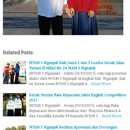
Related Posts:
MTsN 5 Nganjuk Raih Juara 2 dan 3 Lomba Gerak Jalan
Variasi di Milad Ke-24 MAN 2 Nganjuk
(MTsN 5 Nganjuk) - Sabtu (21/10/2017), satu lagi prestasi
diukir oleh MTsN 5 Nganjuk di tingkat Kab. Nganjuk. Kali
ini Siswa-siswi MTsN 5 Nganjuk b…
Read More
Serah Terima Piala Kejuaraan Jatim English Competition
2017
(MTsN 5 Nganjuk) - Senin (25/9/2017), satu lagi Piala
Kejuaraan diserahterimakan dari Maysizu Mutiara A.
dan Faradilla Amelia P.P kepada MTsN 5…
Read More
MTsN 5 Nganjuk Berikan Apresiasi dan Dorongan