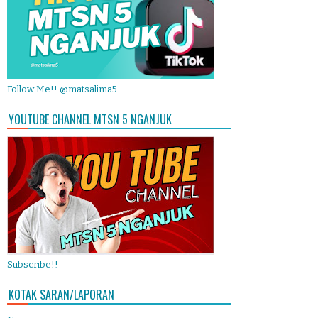
Follow Me!! @matsalima5
YOUTUBE CHANNEL MTSN 5 NGANJUK
Subscribe!!
KOTAK SARAN/LAPORAN