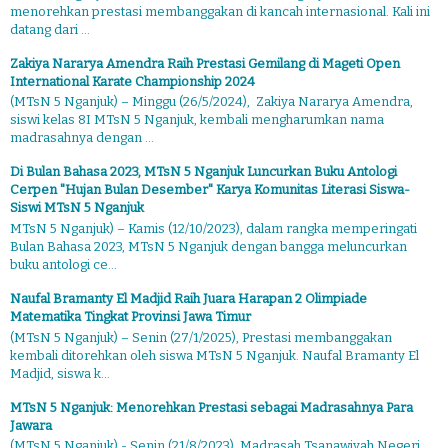
menorehkan prestasi membanggakan di kancah internasional. Kali ini
datang dari ...
Zakiya Nararya Amendra Raih Prestasi Gemilang di Mageti Open
International Karate Championship 2024
(MTsN 5 Nganjuk) – Minggu (26/5/2024), Zakiya Nararya Amendra,
siswi kelas 8I MTsN 5 Nganjuk, kembali mengharumkan nama
madrasahnya dengan ...
Di Bulan Bahasa 2023, MTsN 5 Nganjuk Luncurkan Buku Antologi
Cerpen "Hujan Bulan Desember" Karya Komunitas Literasi Siswa-
Siswi MTsN 5 Nganjuk
MTsN 5 Nganjuk) – Kamis (12/10/2023), dalam rangka memperingati
Bulan Bahasa 2023, MTsN 5 Nganjuk dengan bangga meluncurkan
buku antologi ce...
Naufal Bramanty El Madjid Raih Juara Harapan 2 Olimpiade
Matematika Tingkat Provinsi Jawa Timur
(MTsN 5 Nganjuk) – Senin (27/1/2025), Prestasi membanggakan
kembali ditorehkan oleh siswa MTsN 5 Nganjuk. Naufal Bramanty El
Madjid, siswa k...
MTsN 5 Nganjuk: Menorehkan Prestasi sebagai Madrasahnya Para
Jawara
(MTsN 5 Nganjuk) - Senin (21/8/2023), Madrasah Tsanawiyah Negeri