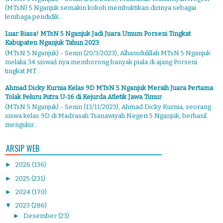
(MTsN) 5 Nganjuk semakin kokoh membuktikan dirinya sebagai
lembaga pendidik...
Luar Biasa! MTsN 5 Nganjuk Jadi Juara Umum Porseni Tingkat
Kabupaten Nganjuk Tahun 2023
(MTsN 5 Nganjuk) - Senin (20/3/2023), Alhamdulillah MTsN 5 Nganjuk
melalui 34 siswa/i nya memborong banyak piala di ajang Porseni
tingkat MT...
Ahmad Dicky Kurnia Kelas 9D MTsN 5 Nganjuk Meraih Juara Pertama
Tolak Peluru Putra U-16 di Kejurda Atletik Jawa Timur
(MTsN 5 Nganjuk) - Senin (13/11/2023), Ahmad Dicky Kurnia, seorang
siswa kelas 9D di Madrasah Tsanawiyah Negeri 5 Nganjuk, berhasil
mengukir...
ARSIP WEB
►
2026
(136)
►
2025
(231)
►
2024
(170)
▼
2023
(286)
►
Desember
(23)