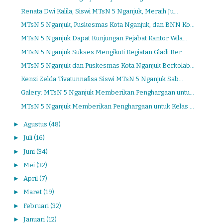
Renata Dwi Kalila, Siswi MTsN 5 Nganjuk, Meraih Ju...
MTsN 5 Nganjuk, Puskesmas Kota Nganjuk, dan BNN Ko...
MTsN 5 Nganjuk Dapat Kunjungan Pejabat Kantor Wila...
MTsN 5 Nganjuk Sukses Mengikuti Kegiatan Gladi Ber...
MTsN 5 Nganjuk dan Puskesmas Kota Nganjuk Berkolab...
Kenzi Zelda Tivatunnafisa Siswi MTsN 5 Nganjuk Sab...
Galery: MTsN 5 Nganjuk Memberikan Penghargaan untu...
MTsN 5 Nganjuk Memberikan Penghargaan untuk Kelas ...
►
Agustus
(48)
►
Juli
(16)
►
Juni
(34)
►
Mei
(32)
►
April
(7)
►
Maret
(19)
►
Februari
(32)
►
Januari
(12)