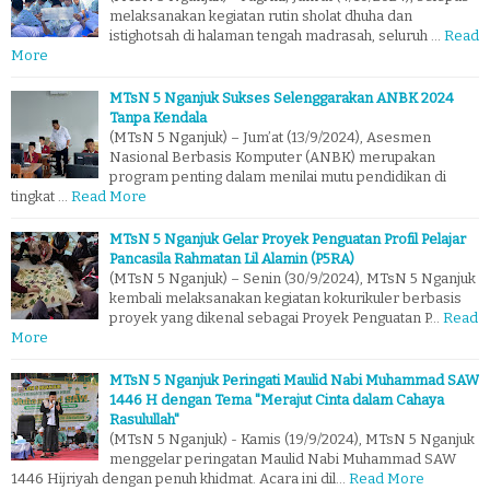
melaksanakan kegiatan rutin sholat dhuha dan
istighotsah di halaman tengah madrasah, seluruh …
Read
More
MTsN 5 Nganjuk Sukses Selenggarakan ANBK 2024
Tanpa Kendala
(MTsN 5 Nganjuk) – Jum’at (13/9/2024), Asesmen
Nasional Berbasis Komputer (ANBK) merupakan
program penting dalam menilai mutu pendidikan di
tingkat …
Read More
MTsN 5 Nganjuk Gelar Proyek Penguatan Profil Pelajar
Pancasila Rahmatan Lil Alamin (P5RA)
(MTsN 5 Nganjuk) – Senin (30/9/2024), MTsN 5 Nganjuk
kembali melaksanakan kegiatan kokurikuler berbasis
proyek yang dikenal sebagai Proyek Penguatan P…
Read
More
MTsN 5 Nganjuk Peringati Maulid Nabi Muhammad SAW
1446 H dengan Tema "Merajut Cinta dalam Cahaya
Rasulullah"
(MTsN 5 Nganjuk) - Kamis (19/9/2024), MTsN 5 Nganjuk
menggelar peringatan Maulid Nabi Muhammad SAW
1446 Hijriyah dengan penuh khidmat. Acara ini dil…
Read More