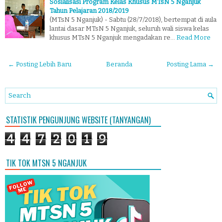
Sosialisasi Program Kelas Khusus MTsN 5 Nganjuk
Tahun Pelajaran 2018/2019
(MTsN 5 Nganjuk) - Sabtu (28/7/2018), bertempat di aula
lantai dasar MTsN 5 Nganjuk, seluruh wali siswa kelas
khusus MTsN 5 Nganjuk mengadakan re…
Read More
← Posting Lebih Baru
Beranda
Posting Lama →
STATISTIK PENGUNJUNG WEBSITE (TANYANGAN)
4
4
7
2
0
1
9
TIK TOK MTSN 5 NGANJUK