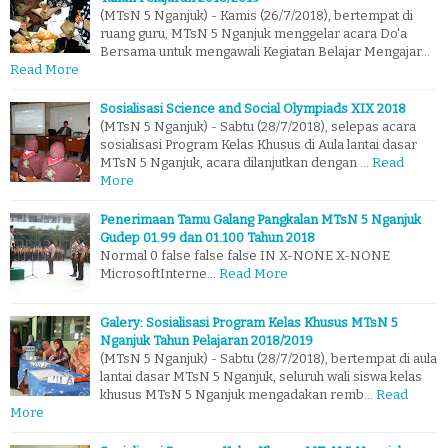
(MTsN 5 Nganjuk) - Kamis (26/7/2018), bertempat di
ruang guru, MTsN 5 Nganjuk menggelar acara Do'a
Bersama untuk mengawali Kegiatan Belajar Mengajar…
Read More
Sosialisasi Science and Social Olympiads XIX 2018
(MTsN 5 Nganjuk) - Sabtu (28/7/2018), selepas acara
sosialisasi Program Kelas Khusus di Aula lantai dasar
MTsN 5 Nganjuk, acara dilanjutkan dengan …
Read
More
Penerimaan Tamu Galang Pangkalan MTsN 5 Nganjuk
Gudep 01.99 dan 01.100 Tahun 2018
Normal 0 false false false IN X-NONE X-NONE
MicrosoftInterne…
Read More
Galery: Sosialisasi Program Kelas Khusus MTsN 5
Nganjuk Tahun Pelajaran 2018/2019
(MTsN 5 Nganjuk) - Sabtu (28/7/2018), bertempat di aula
lantai dasar MTsN 5 Nganjuk, seluruh wali siswa kelas
khusus MTsN 5 Nganjuk mengadakan remb…
Read
More