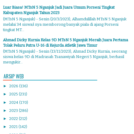
Luar Biasa! MTsN 5 Nganjuk Jadi Juara Umum Porseni Tingkat
Kabupaten Nganjuk Tahun 2023
(MTsN 5 Nganjuk) - Senin (20/3/2023), Alhamdulillah MTsN 5 Nganjuk
melalui 34 siswa/i nya memborong banyak piala di ajang Porseni
tingkat MT...
Ahmad Dicky Kurnia Kelas 9D MTsN 5 Nganjuk Meraih Juara Pertama
Tolak Peluru Putra U-16 di Kejurda Atletik Jawa Timur
(MTsN 5 Nganjuk) - Senin (13/11/2023), Ahmad Dicky Kurnia, seorang
siswa kelas 9D di Madrasah Tsanawiyah Negeri 5 Nganjuk, berhasil
mengukir...
ARSIP WEB
►
2026
(136)
►
2025
(231)
►
2024
(170)
►
2023
(286)
►
2022
(212)
►
2021
(142)