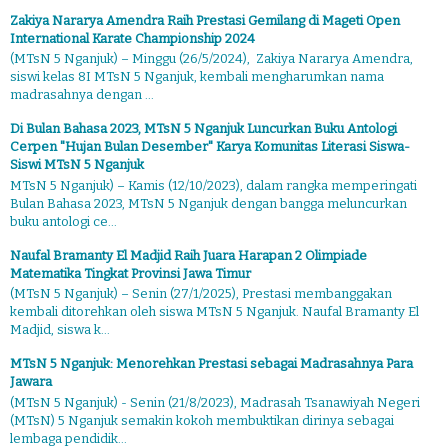
Zakiya Nararya Amendra Raih Prestasi Gemilang di Mageti Open
International Karate Championship 2024
(MTsN 5 Nganjuk) – Minggu (26/5/2024), Zakiya Nararya Amendra,
siswi kelas 8I MTsN 5 Nganjuk, kembali mengharumkan nama
madrasahnya dengan ...
Di Bulan Bahasa 2023, MTsN 5 Nganjuk Luncurkan Buku Antologi
Cerpen "Hujan Bulan Desember" Karya Komunitas Literasi Siswa-
Siswi MTsN 5 Nganjuk
MTsN 5 Nganjuk) – Kamis (12/10/2023), dalam rangka memperingati
Bulan Bahasa 2023, MTsN 5 Nganjuk dengan bangga meluncurkan
buku antologi ce...
Naufal Bramanty El Madjid Raih Juara Harapan 2 Olimpiade
Matematika Tingkat Provinsi Jawa Timur
(MTsN 5 Nganjuk) – Senin (27/1/2025), Prestasi membanggakan
kembali ditorehkan oleh siswa MTsN 5 Nganjuk. Naufal Bramanty El
Madjid, siswa k...
MTsN 5 Nganjuk: Menorehkan Prestasi sebagai Madrasahnya Para
Jawara
(MTsN 5 Nganjuk) - Senin (21/8/2023), Madrasah Tsanawiyah Negeri
(MTsN) 5 Nganjuk semakin kokoh membuktikan dirinya sebagai
lembaga pendidik...