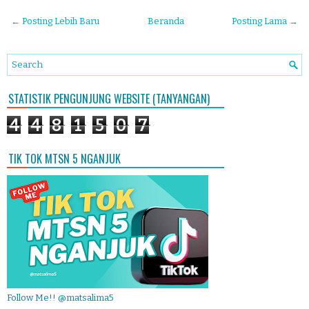
← Posting Lebih Baru
Beranda
Posting Lama →
STATISTIK PENGUNJUNG WEBSITE (TANYANGAN)
4
4
8
1
5
0
7
TIK TOK MTSN 5 NGANJUK
Follow Me!! @matsalima5