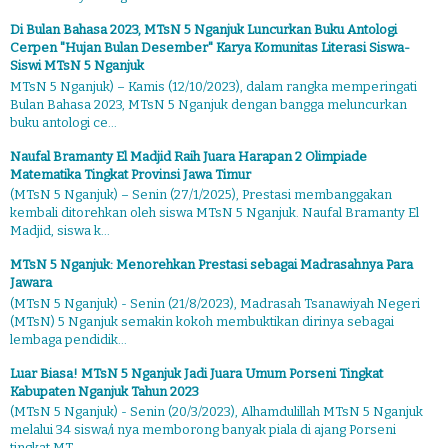
Di Bulan Bahasa 2023, MTsN 5 Nganjuk Luncurkan Buku Antologi
Cerpen "Hujan Bulan Desember" Karya Komunitas Literasi Siswa-
Siswi MTsN 5 Nganjuk
MTsN 5 Nganjuk) – Kamis (12/10/2023), dalam rangka memperingati
Bulan Bahasa 2023, MTsN 5 Nganjuk dengan bangga meluncurkan
buku antologi ce...
Naufal Bramanty El Madjid Raih Juara Harapan 2 Olimpiade
Matematika Tingkat Provinsi Jawa Timur
(MTsN 5 Nganjuk) – Senin (27/1/2025), Prestasi membanggakan
kembali ditorehkan oleh siswa MTsN 5 Nganjuk. Naufal Bramanty El
Madjid, siswa k...
MTsN 5 Nganjuk: Menorehkan Prestasi sebagai Madrasahnya Para
Jawara
(MTsN 5 Nganjuk) - Senin (21/8/2023), Madrasah Tsanawiyah Negeri
(MTsN) 5 Nganjuk semakin kokoh membuktikan dirinya sebagai
lembaga pendidik...
Luar Biasa! MTsN 5 Nganjuk Jadi Juara Umum Porseni Tingkat
Kabupaten Nganjuk Tahun 2023
(MTsN 5 Nganjuk) - Senin (20/3/2023), Alhamdulillah MTsN 5 Nganjuk
melalui 34 siswa/i nya memborong banyak piala di ajang Porseni
tingkat MT...