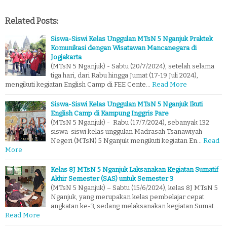
Related Posts:
Siswa-Siswi Kelas Unggulan MTsN 5 Nganjuk Praktek
Komunikasi dengan Wisatawan Mancanegara di
Jogjakarta
(MTsN 5 Nganjuk) - Sabtu (20/7/2024), setelah selama
tiga hari, dari Rabu hingga Jumat (17-19 Juli 2024),
mengikuti kegiatan English Camp di FEE Cente…
Read More
Siswa-Siswi Kelas Unggulan MTsN 5 Nganjuk Ikuti
English Camp di Kampung Inggris Pare
(MTsN 5 Nganjuk) - Rabu (17/7/2024), sebanyak 132
siswa-siswi kelas unggulan Madrasah Tsanawiyah
Negeri (MTsN) 5 Nganjuk mengikuti kegiatan En…
Read
More
Kelas 8J MTsN 5 Nganjuk Laksanakan Kegiatan Sumatif
Akhir Semester (SAS) untuk Semester 3
(MTsN 5 Nganjuk) – Sabtu (15/6/2024), kelas 8J MTsN 5
Nganjuk, yang merupakan kelas pembelajar cepat
angkatan ke-3, sedang melaksanakan kegiatan Sumat…
Read More