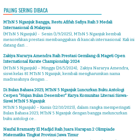
PALING SERING DIBACA
MTsN 5 Nganjuk Bangga, Restu Afifah Safiya Raih 3 Medali
Internasional di Malaysia
(MTsN 5 Nganjuk) - Senin (1/9/2025), MTsN 5 Nganjuk kembali
menorehkan prestasi membanggakan di kancah internasional. Kali ini
datang dari ...
Zakiya Nararya Amendra Raih Prestasi Gemilang di Mageti Open
International Karate Championship 2024
(MTsN 5 Nganjuk) – Minggu (26/5/2024), Zakiya Nararya Amendra,
siswi kelas 8I MTsN 5 Nganjuk, kembali mengharumkan nama
madrasahnya dengan ...
Di Bulan Bahasa 2023, MTsN 5 Nganjuk Luncurkan Buku Antologi
Cerpen "Hujan Bulan Desember" Karya Komunitas Literasi Siswa-
Siswi MTsN 5 Nganjuk
MTsN 5 Nganjuk) – Kamis (12/10/2023), dalam rangka memperingati
Bulan Bahasa 2023, MTsN 5 Nganjuk dengan bangga meluncurkan
buku antologi ce...
Naufal Bramanty El Madjid Raih Juara Harapan 2 Olimpiade
Matematika Tingkat Provinsi Jawa Timur