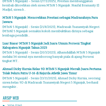
(MTsN 5 Nganjuk) – Senin (27/1/2025), Prestasi membanggakan
kembali ditorehkan oleh siswa MTsN 5 Nganjuk. Naufal Bramanty El
Madjid, siswa k...
MTsN 5 Nganjuk: Menorehkan Prestasi sebagai Madrasahnya Para
Jawara
(MTsN 5 Nganjuk) - Senin (21/8/2023), Madrasah Tsanawiyah Negeri
(MTsN) 5 Nganjuk semakin kokoh membuktikan dirinya sebagai
lembaga pendidik...
Luar Biasa! MTsN 5 Nganjuk Jadi Juara Umum Porseni Tingkat
Kabupaten Nganjuk Tahun 2023
(MTsN 5 Nganjuk) - Senin (20/3/2023), Alhamdulillah MTsN 5 Nganjuk
melalui 34 siswa/i nya memborong banyak piala di ajang Porseni
tingkat MT...
Ahmad Dicky Kurnia Kelas 9D MTsN 5 Nganjuk Meraih Juara Pertama
Tolak Peluru Putra U-16 di Kejurda Atletik Jawa Timur
(MTsN 5 Nganjuk) - Senin (13/11/2023), Ahmad Dicky Kurnia, seorang
siswa kelas 9D di Madrasah Tsanawiyah Negeri 5 Nganjuk, berhasil
mengukir...
ARSIP WEB
►
2026
(136)