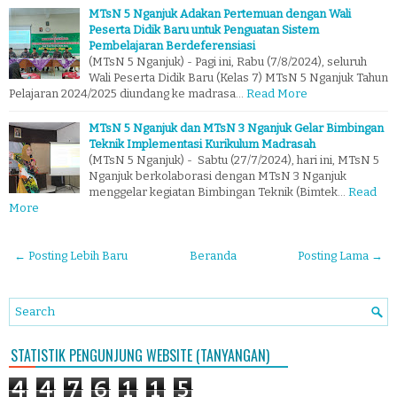
MTsN 5 Nganjuk Adakan Pertemuan dengan Wali
Peserta Didik Baru untuk Penguatan Sistem
Pembelajaran Berdeferensiasi
(MTsN 5 Nganjuk) - Pagi ini, Rabu (7/8/2024), seluruh
Wali Peserta Didik Baru (Kelas 7) MTsN 5 Nganjuk Tahun
Pelajaran 2024/2025 diundang ke madrasa…
Read More
MTsN 5 Nganjuk dan MTsN 3 Nganjuk Gelar Bimbingan
Teknik Implementasi Kurikulum Madrasah
(MTsN 5 Nganjuk) - Sabtu (27/7/2024), hari ini, MTsN 5
Nganjuk berkolaborasi dengan MTsN 3 Nganjuk
menggelar kegiatan Bimbingan Teknik (Bimtek…
Read
More
← Posting Lebih Baru
Beranda
Posting Lama →
STATISTIK PENGUNJUNG WEBSITE (TANYANGAN)
4
4
7
6
1
1
5