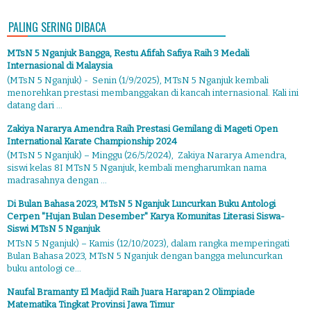
PALING SERING DIBACA
MTsN 5 Nganjuk Bangga, Restu Afifah Safiya Raih 3 Medali
Internasional di Malaysia
(MTsN 5 Nganjuk) - Senin (1/9/2025), MTsN 5 Nganjuk kembali
menorehkan prestasi membanggakan di kancah internasional. Kali ini
datang dari ...
Zakiya Nararya Amendra Raih Prestasi Gemilang di Mageti Open
International Karate Championship 2024
(MTsN 5 Nganjuk) – Minggu (26/5/2024), Zakiya Nararya Amendra,
siswi kelas 8I MTsN 5 Nganjuk, kembali mengharumkan nama
madrasahnya dengan ...
Di Bulan Bahasa 2023, MTsN 5 Nganjuk Luncurkan Buku Antologi
Cerpen "Hujan Bulan Desember" Karya Komunitas Literasi Siswa-
Siswi MTsN 5 Nganjuk
MTsN 5 Nganjuk) – Kamis (12/10/2023), dalam rangka memperingati
Bulan Bahasa 2023, MTsN 5 Nganjuk dengan bangga meluncurkan
buku antologi ce...
Naufal Bramanty El Madjid Raih Juara Harapan 2 Olimpiade
Matematika Tingkat Provinsi Jawa Timur