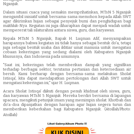
Nganjuk.
Dalam situasi cuaca yang semakin memprihatinkan, MTsN 5 Nganjuk
mengambil inisiatif untuk bersama-sama memohon kepada Allah SWT
agar dikirimkan hujan sebagai penyejuk bumi dan penghidupan bagi
makhluk-Nya. Kegiatan ini juga diharapkan dapat menjadi wadah untuk
mempererat tali silaturahmi antara siswa, guru, dan karyawan.
Kepala MTsN 5 Nganjuk, Bapak H. Luqman Afif, menyampaikan
harapannya bahwa kegiatan ini tidak hanya sebagai bentuk do'a, tetapi
juga sebagai bentuk usaha dan ikhtiar umat manusia untuk mengatasi
cobaan kekeringan yang sedang dialami oleh Kabupaten Nganjuk
khususnya, dan Indonesia pada umumnya.
"Saat ini, kekeringan telah memberikan dampak yang signifikan
terhadap berbagai sektor, terutama pertanian dan ketersediaan air
bersih. Kami berharap dengan bersama-sama melakukan Sholat
Istisqa', kita dapat mendapatkan pertolongan dari Allah SWT untuk
mengatasi kekeringan ini," ujar H. Luqman.
Acara Sholat Istisqa' diikuti dengan penuh khidmat oleh siswa, guru,
dan karyawan MTsN 5 Nganjuk. Mereka berdiri bersama di lapangan
upacara, mengikuti petunjuk imam yang memimpin sholat. Khotbah dan
do'a-doa dipanjatkan dengan harapan agar hujan segera turun dan
memberikan keberkahan bagi Kabupaten Nganjuk. (Atoillah/Photo:
Atoillah)