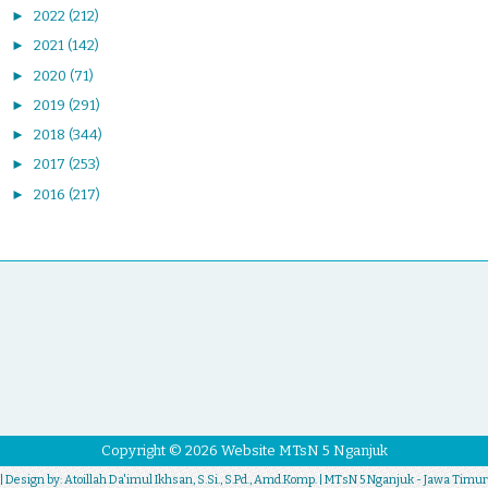
►
2022
(212)
►
2021
(142)
►
2020
(71)
►
2019
(291)
►
2018
(344)
►
2017
(253)
►
2016
(217)
Copyright ©
2026
Website MTsN 5 Nganjuk
| Design by:
Atoillah Da'imul Ikhsan, S.Si., S.Pd., Amd.Komp.
| MTsN 5 Nganjuk - Jawa Timur