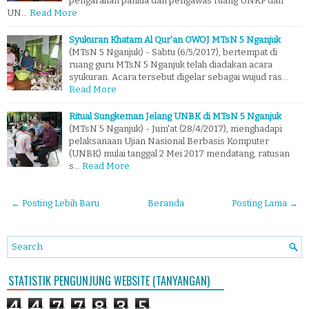
pengarahan panitia dan pengawas ruang UNKP dan
UN…
Read More
Syukuran Khatam Al Qur'an OWOJ MTsN 5 Nganjuk
(MTsN 5 Nganjuk) - Sabtu (6/5/2017), bertempat di
ruang guru MTsN 5 Nganjuk telah diadakan acara
syukuran. Acara tersebut digelar sebagai wujud ras…
Read More
Ritual Sungkeman Jelang UNBK di MTsN 5 Nganjuk
(MTsN 5 Nganjuk) - Jum'at (28/4/2017), menghadapi
pelaksanaan Ujian Nasional Berbasis Komputer
(UNBK) mulai tanggal 2 Mei 2017 mendatang, ratusan
s…
Read More
← Posting Lebih Baru
Beranda
Posting Lama →
STATISTIK PENGUNJUNG WEBSITE (TANYANGAN)
4
4
7
7
8
3
5