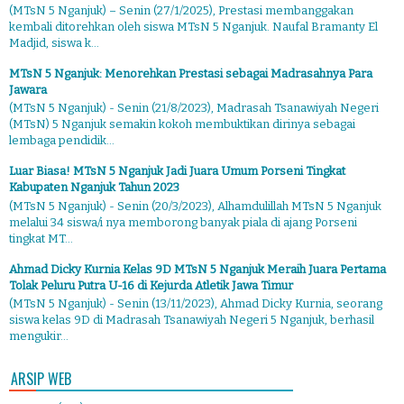
(MTsN 5 Nganjuk) – Senin (27/1/2025), Prestasi membanggakan
kembali ditorehkan oleh siswa MTsN 5 Nganjuk. Naufal Bramanty El
Madjid, siswa k...
MTsN 5 Nganjuk: Menorehkan Prestasi sebagai Madrasahnya Para
Jawara
(MTsN 5 Nganjuk) - Senin (21/8/2023), Madrasah Tsanawiyah Negeri
(MTsN) 5 Nganjuk semakin kokoh membuktikan dirinya sebagai
lembaga pendidik...
Luar Biasa! MTsN 5 Nganjuk Jadi Juara Umum Porseni Tingkat
Kabupaten Nganjuk Tahun 2023
(MTsN 5 Nganjuk) - Senin (20/3/2023), Alhamdulillah MTsN 5 Nganjuk
melalui 34 siswa/i nya memborong banyak piala di ajang Porseni
tingkat MT...
Ahmad Dicky Kurnia Kelas 9D MTsN 5 Nganjuk Meraih Juara Pertama
Tolak Peluru Putra U-16 di Kejurda Atletik Jawa Timur
(MTsN 5 Nganjuk) - Senin (13/11/2023), Ahmad Dicky Kurnia, seorang
siswa kelas 9D di Madrasah Tsanawiyah Negeri 5 Nganjuk, berhasil
mengukir...
ARSIP WEB