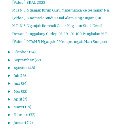
[Video:] SKAL 2023
MTsN 5 Nganjuk Kirim Guru Matematika ke Seminar Na...
[Video:] Sinematik Studi Kenal Alam Lingkungan (SK...
MTsN 5 Nganjuk Kembali Gelar Kegiatan Studi Kenal ...
Dewan Penggalang Gudep 01.99 -01.100 Pangkalan MTs...
[Video:] MTsN 5 Nganjuk: "Memperingati Hari Sumpah...
►
Oktober
(24)
►
September
(22)
►
Agustus
(48)
►
Juli
(16)
►
Juni
(34)
►
Mei
(32)
►
April
(7)
►
Maret
(19)
►
Februari
(32)
►
Januari
(12)