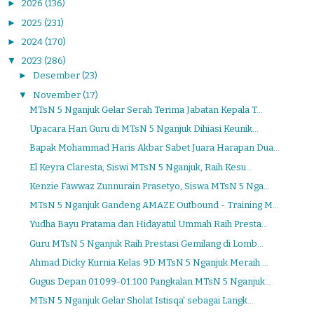
►
2026
(136)
►
2025
(231)
►
2024
(170)
▼
2023
(286)
►
Desember
(23)
▼
November
(17)
MTsN 5 Nganjuk Gelar Serah Terima Jabatan Kepala T...
Upacara Hari Guru di MTsN 5 Nganjuk Dihiasi Keunik...
Bapak Mohammad Haris Akbar Sabet Juara Harapan Dua...
El Keyra Claresta, Siswi MTsN 5 Nganjuk, Raih Kesu...
Kenzie Fawwaz Zunnurain Prasetyo, Siswa MTsN 5 Nga...
MTsN 5 Nganjuk Gandeng AMAZE Outbound - Training M...
Yudha Bayu Pratama dan Hidayatul Ummah Raih Presta...
Guru MTsN 5 Nganjuk Raih Prestasi Gemilang di Lomb...
Ahmad Dicky Kurnia Kelas 9D MTsN 5 Nganjuk Meraih ...
Gugus Depan 01.099-01.100 Pangkalan MTsN 5 Nganjuk...
MTsN 5 Nganjuk Gelar Sholat Istisqa' sebagai Langk...