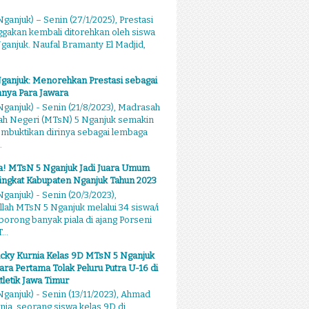
ganjuk) – Senin (27/1/2025), Prestasi
akan kembali ditorehkan oleh siswa
anjuk. Naufal Bramanty El Madjid,
ganjuk: Menorehkan Prestasi sebagai
nya Para Jawara
ganjuk) - Senin (21/8/2023), Madrasah
ah Negeri (MTsN) 5 Nganjuk semakin
mbuktikan dirinya sebagai lembaga
.
sa! MTsN 5 Nganjuk Jadi Juara Umum
ingkat Kabupaten Nganjuk Tahun 2023
ganjuk) - Senin (20/3/2023),
llah MTsN 5 Nganjuk melalui 34 siswa/i
rong banyak piala di ajang Porseni
...
cky Kurnia Kelas 9D MTsN 5 Nganjuk
ara Pertama Tolak Peluru Putra U-16 di
tletik Jawa Timur
ganjuk) - Senin (13/11/2023), Ahmad
nia, seorang siswa kelas 9D di