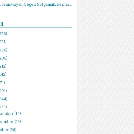
Tsanawiyah Negeri 5 Nganjuk, berhasil
..
EB
(136)
231)
(170)
(286)
212)
142)
(71)
291)
(344)
253)
sember
(14)
vember
(15)
tober
(56)