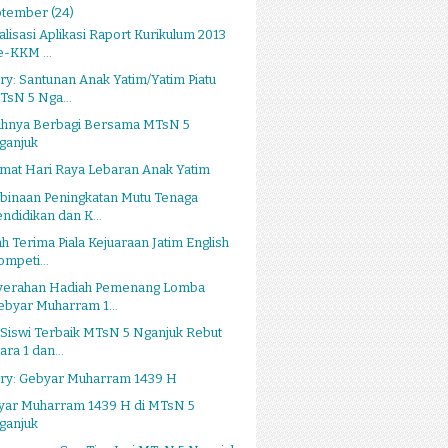
ptember
(24)
alisasi Aplikasi Raport Kurikulum 2013
e-KKM ...
ry: Santunan Anak Yatim/Yatim Piatu
TsN 5 Nga...
ahnya Berbagi Bersama MTsN 5
ganjuk
mat Hari Raya Lebaran Anak Yatim
binaan Peningkatan Mutu Tenaga
endidikan dan K...
h Terima Piala Kejuaraan Jatim English
ompeti...
yerahan Hadiah Pemenang Lomba
ebyar Muharram 1...
Siswi Terbaik MTsN 5 Nganjuk Rebut
ara 1 dan...
ery: Gebyar Muharram 1439 H
yar Muharram 1439 H di MTsN 5
ganjuk