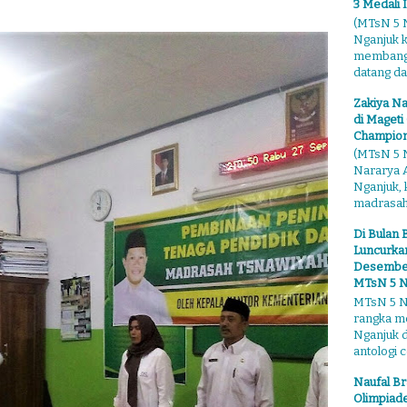
3 Medali 
(MTsN 5 N
Nganjuk 
membangga
datang dari
Zakiya Na
di Mageti
Champion
(MTsN 5 N
Nararya A
Nganjuk,
madrasahn
Di Bulan 
Luncurkan
Desember"
MTsN 5 N
MTsN 5 Ng
rangka m
Nganjuk 
antologi ce
Naufal Br
Olimpiade