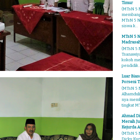
Timur
(MTsN 5 N
membangg
MTsN 5 Ng
siswa k...
MTsN 5 N
Madrasah
(MTsN 5 N
Tsanawiy
kokoh me
pendidik..
Luar Bia
Porseni T
(MTsN 5 N
Alhamduli
nya membo
tingkat MT
Ahmad Di
Meraih Ju
Kejurda A
(MTsN 5 N
Dicky Kur