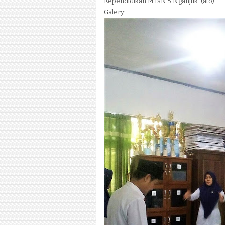
Kependidikan MTsN 5 Nganjuk. (ato)
Galery: