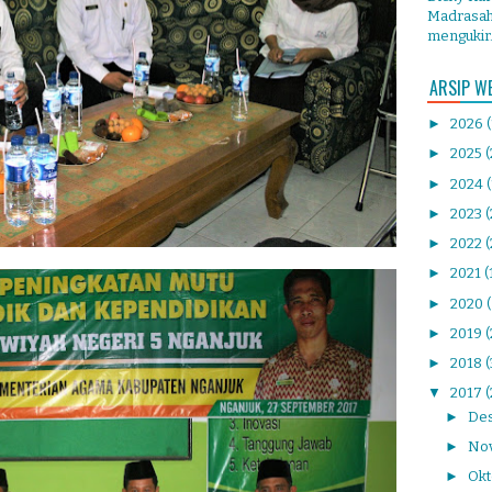
Madrasah 
mengukir.
ARSIP W
►
2026
►
2025
(
►
2024
►
2023
►
2022
(
►
2021
(
►
2020
►
2019
(
►
2018
▼
2017
(
►
De
►
No
►
Ok