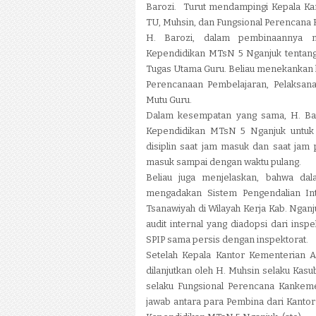
Barozi. Turut mendampingi Kepala K
TU, Muhsin, dan
Fungsional Perencana K
H. Barozi, dalam pembinaannya 
Kependidikan MTsN 5 Nganjuk tentan
T
ugas Utama Guru. Beliau menekankan
Perencanaan Pembelajaran, Pelaksana
Mutu Guru.
Dalam kesempatan yang sama, H. Ba
Kependidikan MTsN 5 Nganjuk untuk "D
disiplin saat jam masuk dan saat jam p
masuk sampai dengan waktu pulang.
Beliau juga menjelaskan, bahwa d
mengadakan Sistem Pengendalian Int
Tsanawiyah di Wilayah Kerja Kab. Nganj
audit internal yang diadopsi dari insp
SPIP sama persis dengan inspektorat.
Setelah Kepala Kantor Kementerian
dilanjutkan oleh H. Muhsin selaku Kas
selaku Fungsional Perencana Kankeme
jawab antara para Pembina dari Kanto