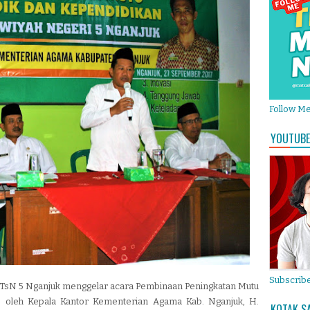
Follow M
YOUTUBE
Subscribe
 MTsN 5 Nganjuk menggelar acara Pembinaan Peningkatan Mutu
 oleh Kepala Kantor Kementerian Agama Kab. Nganjuk, H.
KOTAK S