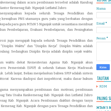
ankemenag dalam acara pembinaan tersebut adalah
Kasubag
antor Kemenag Kab. Nganjuk Lutfiatul Zuhro.
Nama
menyampaikan kepada seluruh Tenaga Pendidikan dan
g
kewajiban PNS utamanya guru yaitu yang berkaitan dengan
Email
*
 kepada para guru MTsN 5 Nganjuk untuk senantiasa membuat
kan Pembelajaran, Evaluasi Pembelajaran, dan Peningkatan
Pesan
*
rozi juga mengajak kapada seluruh
Tenaga Pendidikan dan
isiplin Waktu" dan "Disiplin Kerja". Disiplin Waktu adalah
ulang. Sedangkan Disiplin Kerja adalah disiplin sejak waktu
alam waktu dekat Kementerian Agama Kab. Nganjuk akan
ern Pemerintah (SPIP) di seluruh Satuan Kerja Madrasah
uk. Lebih lanjut, Beliau menjelaskan bahwa SPIP adalah sistem
TAUTAN
ektorat. Karena diadopsi dari inspektorat, maka dasar hukum
RDM
 Agama menyampaikan pembinaan dan motivasi, pembinaan
ubag Tata Usaha Kankemenag Kab. Nganjuk dan Lutfiatul Zuhro
PALING S
nag Kab. Nganjuk. Acara Pembinaan diakhiri dengan tanya
r Kemenag Kab. Nganjuk dengan para Tenaga Pendidikan dan
MTsN 5 Ng