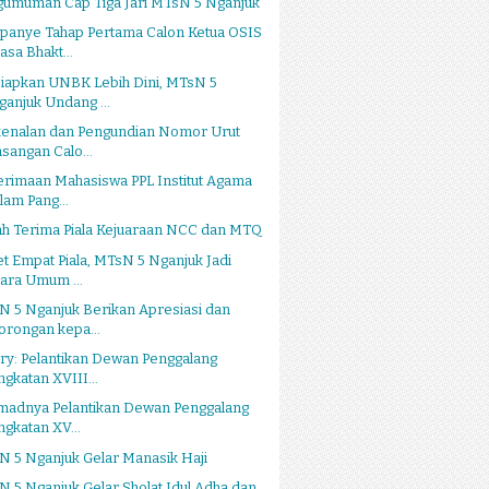
gumuman Cap Tiga Jari MTsN 5 Nganjuk
panye Tahap Pertama Calon Ketua OSIS
asa Bhakt...
siapkan UNBK Lebih Dini, MTsN 5
ganjuk Undang ...
kenalan dan Pengundian Nomor Urut
asangan Calo...
rimaan Mahasiswa PPL Institut Agama
slam Pang...
ah Terima Piala Kejuaraan NCC dan MTQ
t Empat Piala, MTsN 5 Nganjuk Jadi
uara Umum ...
 5 Nganjuk Berikan Apresiasi dan
orongan kepa...
ry: Pelantikan Dewan Penggalang
ngkatan XVIII...
tmadnya Pelantikan Dewan Penggalang
ngkatan XV...
 5 Nganjuk Gelar Manasik Haji
 5 Nganjuk Gelar Sholat Idul Adha dan