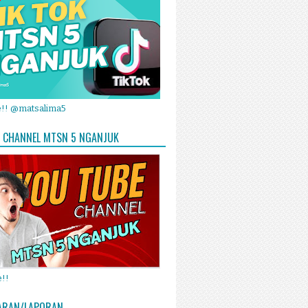
e!! @matsalima5
 CHANNEL MTSN 5 NGANJUK
!!
ARAN/LAPORAN