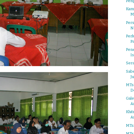
Pen
Kam
M
Per
N
Per
P
Pene
I
Ser
Sabe
J
MTsN
D
Gale
A
Khi
A
MTsN
MTsN