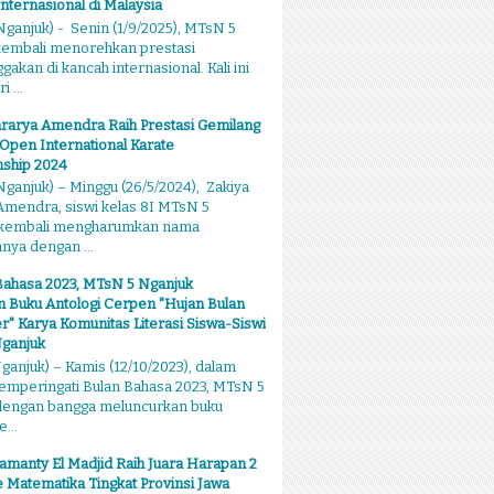
Internasional di Malaysia
ganjuk) - Senin (1/9/2025), MTsN 5
kembali menorehkan prestasi
kan di kancah internasional. Kali ini
 ...
rarya Amendra Raih Prestasi Gemilang
 Open International Karate
ship 2024
ganjuk) – Minggu (26/5/2024), Zakiya
mendra, siswi kelas 8I MTsN 5
 kembali mengharumkan nama
ya dengan ...
Bahasa 2023, MTsN 5 Nganjuk
 Buku Antologi Cerpen "Hujan Bulan
 Karya Komunitas Literasi Siswa-Siswi
ganjuk
anjuk) – Kamis (12/10/2023), dalam
emperingati Bulan Bahasa 2023, MTsN 5
dengan bangga meluncurkan buku
...
amanty El Madjid Raih Juara Harapan 2
 Matematika Tingkat Provinsi Jawa