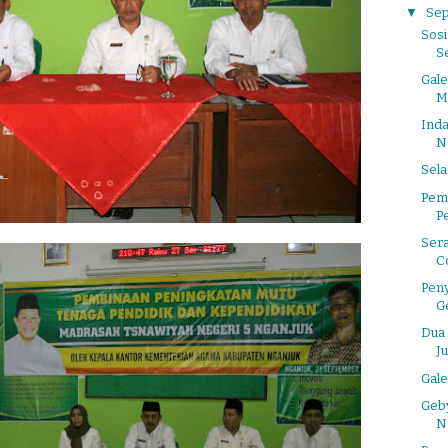
▼
Se
Sosi
S
Gale
M
Ind
N
Sela
Pem
P
Sera
C
Pen
G
Dua 
Ju
Gal
Geb
N