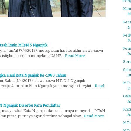
Pen
Kam
M
Per
N
Per
P
hotsah Rutin MTsN 5 Nganjuk
Pene
ini, Jum'at (7/4/2017), merupakan hari terakhir siswa-siswi
I
a istighotsah rutin menjelang UAMB…
Read More
Ser
Sabe
J
ngka Haul Kota Nganjuk Ke-1080 Tahun
ini, Sabtu (1/4/2017), siswa-siswi MTsN 5 Nganjuk
MTsN
uju Alun-alun Kota Nganjuk guna mengikuti kegiat…
Read
D
Gale
A
N Nganjuk Diserbu Para Pendaftar
Khi
ni, masyarakat Kota Nganjuk dan sekitarnya menyerbu MTsN
A
an putra-putrinya agar diterima sebagai sisw…
Read More
MTsN
MTsN