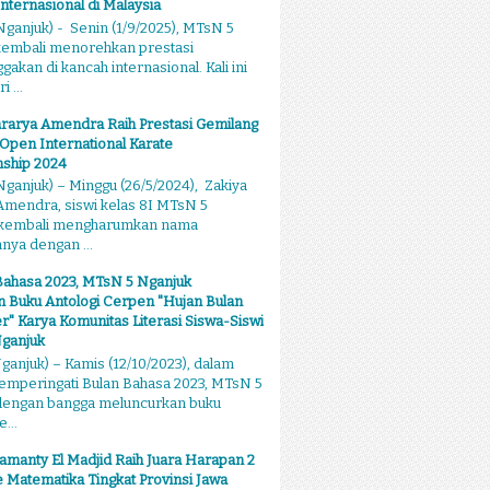
Internasional di Malaysia
ganjuk) - Senin (1/9/2025), MTsN 5
kembali menorehkan prestasi
kan di kancah internasional. Kali ini
 ...
rarya Amendra Raih Prestasi Gemilang
 Open International Karate
ship 2024
ganjuk) – Minggu (26/5/2024), Zakiya
mendra, siswi kelas 8I MTsN 5
 kembali mengharumkan nama
ya dengan ...
Bahasa 2023, MTsN 5 Nganjuk
 Buku Antologi Cerpen "Hujan Bulan
 Karya Komunitas Literasi Siswa-Siswi
ganjuk
anjuk) – Kamis (12/10/2023), dalam
emperingati Bulan Bahasa 2023, MTsN 5
dengan bangga meluncurkan buku
...
amanty El Madjid Raih Juara Harapan 2
 Matematika Tingkat Provinsi Jawa