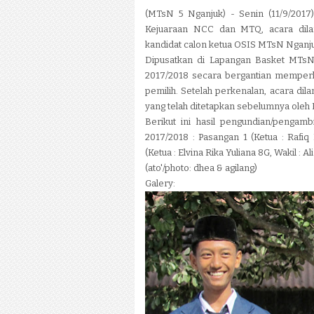
(MTsN 5 Nganjuk) - Senin (11/9/2017
Kejuaraan NCC dan MTQ, acara dila
kandidat calon ketua OSIS MTsN Nganju
Dipusatkan di Lapangan Basket MTsN
2017/2018 secara bergantian memperke
pemilih. Setelah perkenalan, acara d
yang telah ditetapkan sebelumnya oleh
Berikut ini hasil pengundian/pengam
2017/2018 :
Pasangan 1 (Ketua : Rafiq
(Ketua : Elvina Rika Yuliana 8G, Wakil : 
(ato'/photo: dhea & agilang)
Galery: