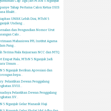
gumuman Cap Tiga Jari MTsN 5 Nganjuk
panye Tahap Pertama Calon Ketua OSIS
asa Bhakt...
siapkan UNBK Lebih Dini, MTsN 5
ganjuk Undang ...
kenalan dan Pengundian Nomor Urut
asangan Calo...
rimaan Mahasiswa PPL Institut Agama
slam Pang...
ah Terima Piala Kejuaraan NCC dan MTQ
t Empat Piala, MTsN 5 Nganjuk Jadi
uara Umum ...
 5 Nganjuk Berikan Apresiasi dan
orongan kepa...
ry: Pelantikan Dewan Penggalang
ngkatan XVIII...
tmadnya Pelantikan Dewan Penggalang
ngkatan XV...
 5 Nganjuk Gelar Manasik Haji
 5 Nganjuk Gelar Sholat Idul Adha dan