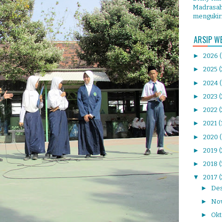
Madrasah 
mengukir.
ARSIP W
►
2026
►
2025
(
►
2024
►
2023
►
2022
(
►
2021
(
►
2020
►
2019
(
►
2018
▼
2017
(
►
De
►
No
►
Ok