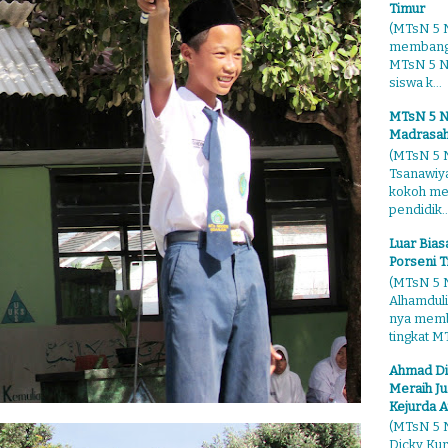
Timur
(MTsN 5 N
membangg
MTsN 5 Ng
siswa k...
MTsN 5 N
Madrasah
(MTsN 5 N
Tsanawiy
kokoh me
pendidik..
Luar Bia
Porseni T
(MTsN 5 N
Alhamduli
nya membo
tingkat MT
Ahmad Di
Meraih Ju
Kejurda A
(MTsN 5 N
Dicky Kur