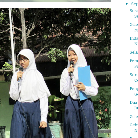
▼
Se
Sosi
S
Gale
M
Ind
N
Sela
Pem
P
Sera
C
Pen
G
Dua 
Ju
Gal
Geb
N