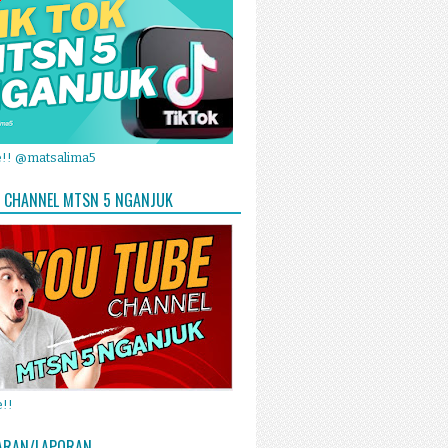
e!! @matsalima5
 CHANNEL MTSN 5 NGANJUK
!!
ARAN/LAPORAN