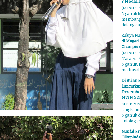
3 Medali 
(MTsN 5 N
Nganjuk 
membangga
datang dari
Zakiya Na
di Mageti
Champion
(MTsN 5 N
Nararya A
Nganjuk,
madrasahn
Di Bulan 
Luncurkan
Desember"
MTsN 5 N
MTsN 5 Ng
rangka m
Nganjuk 
antologi ce
Naufal Br
Olimpiade