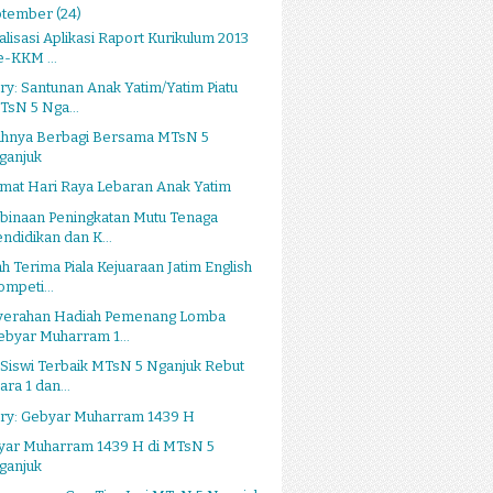
ptember
(24)
alisasi Aplikasi Raport Kurikulum 2013
e-KKM ...
ry: Santunan Anak Yatim/Yatim Piatu
TsN 5 Nga...
ahnya Berbagi Bersama MTsN 5
ganjuk
mat Hari Raya Lebaran Anak Yatim
binaan Peningkatan Mutu Tenaga
endidikan dan K...
h Terima Piala Kejuaraan Jatim English
ompeti...
yerahan Hadiah Pemenang Lomba
ebyar Muharram 1...
Siswi Terbaik MTsN 5 Nganjuk Rebut
ara 1 dan...
ery: Gebyar Muharram 1439 H
yar Muharram 1439 H di MTsN 5
ganjuk