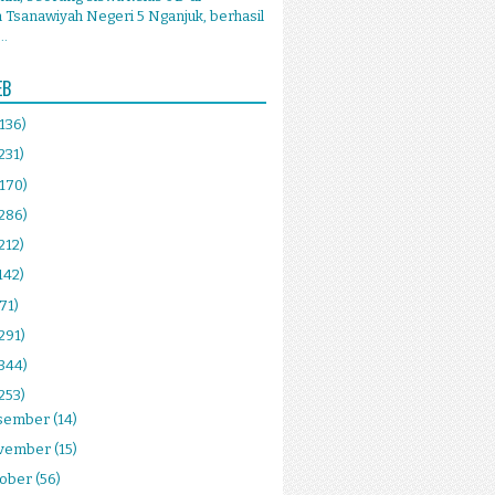
Tsanawiyah Negeri 5 Nganjuk, berhasil
..
EB
(136)
231)
(170)
(286)
212)
142)
(71)
291)
(344)
253)
sember
(14)
vember
(15)
tober
(56)