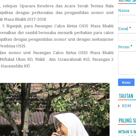
), selepas Upacara Bendera dan Acara Serah Terima Piala
Nama
njutkan dengan perkenalan dan pengambilan nomor urut
k Masa Bhakti 2017-2018.
 5 Nganjuk, para Pasangan Calon Ketua OSIS Masa Bhakti
Email
*
nalkan diri sambil berusaha menarik perhatian para calon
ilanjutkan dengan pengambilan nomor urut dengan mekanisme
 Pembina OSIS.
Pesan
*
bilan nomor urut
Pasangan Calon Ketua OSIS Masa Bhakti
 Miftahul Ulum 8D, Wakil : Atis Izzaurahmah 8G), Pasangan 2
Ali Hasanuddin 8F).
TAUTAN
RDM
PALING S
MTsN 5 Ng