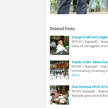
Related Posts:
Energi Positif dari Istig
(MTsN 5 Nganjuk) - Siang 
kelas IX menggelar acar
Majelis Dzikir dalam Ra
(MTsN 5 Nganjuk) - Pagi 
berbondong-bondong men
More
Hari Pertama PPDB, MTs
(MTsN Nganjuk) - Pagi i
Nganjuk guna mendaftark