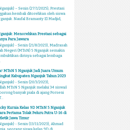
ganjuk) – Senin (27/1/2025), Prestasi
akan kembali ditorehkan oleh siswa
anjuk. Naufal Bramanty El Madjid,
ganjuk: Menorehkan Prestasi sebagai
nya Para Jawara
ganjuk) - Senin (21/8/2023), Madrasah
ah Negeri (MTsN) 5 Nganjuk semakin
mbuktikan dirinya sebagai lembaga
.
sa! MTsN 5 Nganjuk Jadi Juara Umum
ingkat Kabupaten Nganjuk Tahun 2023
ganjuk) - Senin (20/3/2023),
llah MTsN 5 Nganjuk melalui 34 siswa/i
rong banyak piala di ajang Porseni
...
cky Kurnia Kelas 9D MTsN 5 Nganjuk
ara Pertama Tolak Peluru Putra U-16 di
tletik Jawa Timur
ganjuk) - Senin (13/11/2023), Ahmad
nia, seorang siswa kelas 9D di