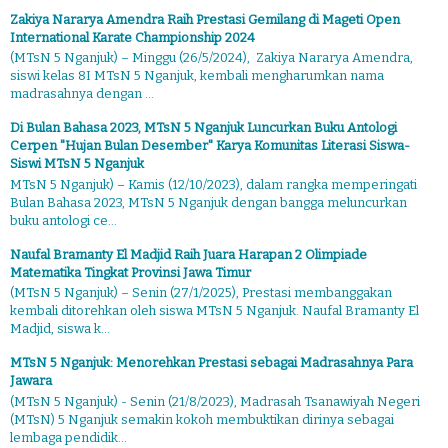
Zakiya Nararya Amendra Raih Prestasi Gemilang di Mageti Open
International Karate Championship 2024
(MTsN 5 Nganjuk) – Minggu (26/5/2024), Zakiya Nararya Amendra,
siswi kelas 8I MTsN 5 Nganjuk, kembali mengharumkan nama
madrasahnya dengan ...
Di Bulan Bahasa 2023, MTsN 5 Nganjuk Luncurkan Buku Antologi
Cerpen "Hujan Bulan Desember" Karya Komunitas Literasi Siswa-
Siswi MTsN 5 Nganjuk
MTsN 5 Nganjuk) – Kamis (12/10/2023), dalam rangka memperingati
Bulan Bahasa 2023, MTsN 5 Nganjuk dengan bangga meluncurkan
buku antologi ce...
Naufal Bramanty El Madjid Raih Juara Harapan 2 Olimpiade
Matematika Tingkat Provinsi Jawa Timur
(MTsN 5 Nganjuk) – Senin (27/1/2025), Prestasi membanggakan
kembali ditorehkan oleh siswa MTsN 5 Nganjuk. Naufal Bramanty El
Madjid, siswa k...
MTsN 5 Nganjuk: Menorehkan Prestasi sebagai Madrasahnya Para
Jawara
(MTsN 5 Nganjuk) - Senin (21/8/2023), Madrasah Tsanawiyah Negeri
(MTsN) 5 Nganjuk semakin kokoh membuktikan dirinya sebagai
lembaga pendidik...