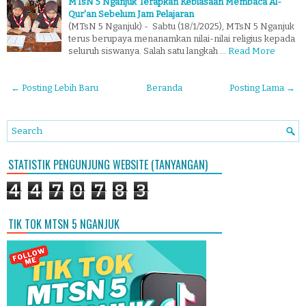
MTsN 5 Nganjuk Terapkan Kebiasaan Membaca Al-
Qur'an Sebelum Jam Pelajaran
(MTsN 5 Nganjuk) - Sabtu (18/1/2025), MTsN 5 Nganjuk
terus berupaya menanamkan nilai-nilai religius kepada
seluruh siswanya. Salah satu langkah …
Read More
← Posting Lebih Baru
Beranda
Posting Lama →
STATISTIK PENGUNJUNG WEBSITE (TANYANGAN)
4
4
7
0
7
8
3
TIK TOK MTSN 5 NGANJUK