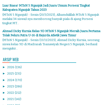
Luar Biasa! MTsN 5 Nganjuk Jadi Juara Umum Porseni Tingkat
Kabupaten Nganjuk Tahun 2023
(MTsN 5 Nganjuk) - Senin (20/3/2023), Alhamdulillah MTsN 5 Nganjuk
melalui 34 siswa/i nya memborong banyak piala di ajang Porseni
tingkat MT...
Ahmad Dicky Kurnia Kelas 9D MTsN 5 Nganjuk Meraih Juara Pertama
Tolak Peluru Putra U-16 di Kejurda Atletik Jawa Timur
(MTsN 5 Nganjuk) - Senin (13/11/2023), Ahmad Dicky Kurnia, seorang
siswa kelas 9D di Madrasah Tsanawiyah Negeri 5 Nganjuk, berhasil
mengukir...
ARSIP WEB
►
2026
(136)
►
2025
(231)
►
2024
(170)
►
2023
(286)
►
2022
(212)
►
2021
(142)