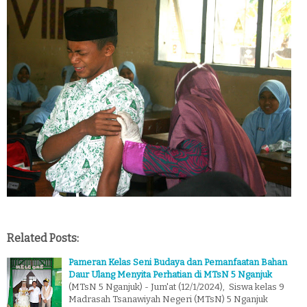
Related Posts:
Pameran Kelas Seni Budaya dan Pemanfaatan Bahan
Daur Ulang Menyita Perhatian di MTsN 5 Nganjuk
(MTsN 5 Nganjuk) - Jum'at (12/1/2024), Siswa kelas 9
Madrasah Tsanawiyah Negeri (MTsN) 5 Nganjuk