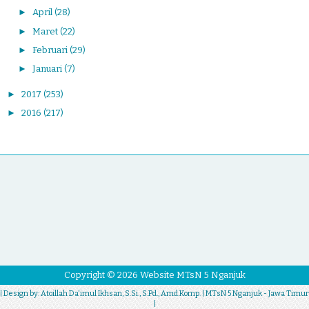
►
April
(28)
►
Maret
(22)
►
Februari
(29)
►
Januari
(7)
►
2017
(253)
►
2016
(217)
Copyright ©
2026
Website MTsN 5 Nganjuk
| Design by:
Atoillah Da'imul Ikhsan, S.Si., S.Pd., Amd.Komp.
| MTsN 5 Nganjuk - Jawa Timur
|