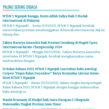
PALING SERING DIBACA
MTsN 5 Nganjuk Bangga, Restu Afifah Safiya Raih 3 Medali
Internasional di Malaysia
(MTsN 5 Nganjuk) - Senin (1/9/2025), MTsN 5 Nganjuk kembali
menorehkan prestasi membanggakan di kancah internasional. Kali ini
datang dari ...
Zakiya Nararya Amendra Raih Prestasi Gemilang di Mageti Open
International Karate Championship 2024
(MTsN 5 Nganjuk) – Minggu (26/5/2024), Zakiya Nararya Amendra,
siswi kelas 8I MTsN 5 Nganjuk, kembali mengharumkan nama
madrasahnya dengan ...
Di Bulan Bahasa 2023, MTsN 5 Nganjuk Luncurkan Buku Antologi
Cerpen "Hujan Bulan Desember" Karya Komunitas Literasi Siswa-
Siswi MTsN 5 Nganjuk
MTsN 5 Nganjuk) – Kamis (12/10/2023), dalam rangka memperingati
Bulan Bahasa 2023, MTsN 5 Nganjuk dengan bangga meluncurkan
buku antologi ce...
Naufal Bramanty El Madjid Raih Juara Harapan 2 Olimpiade
Matematika Tingkat Provinsi Jawa Timur