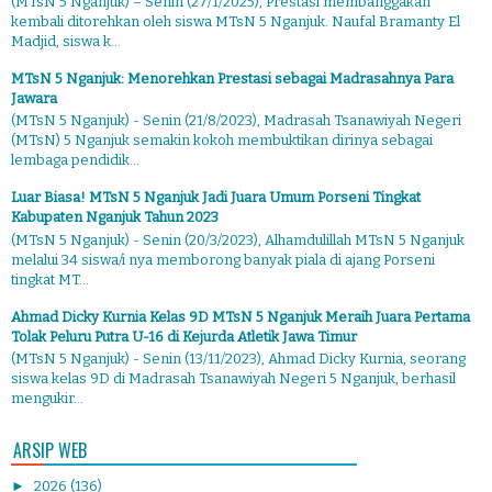
(MTsN 5 Nganjuk) – Senin (27/1/2025), Prestasi membanggakan
kembali ditorehkan oleh siswa MTsN 5 Nganjuk. Naufal Bramanty El
Madjid, siswa k...
MTsN 5 Nganjuk: Menorehkan Prestasi sebagai Madrasahnya Para
Jawara
(MTsN 5 Nganjuk) - Senin (21/8/2023), Madrasah Tsanawiyah Negeri
(MTsN) 5 Nganjuk semakin kokoh membuktikan dirinya sebagai
lembaga pendidik...
Luar Biasa! MTsN 5 Nganjuk Jadi Juara Umum Porseni Tingkat
Kabupaten Nganjuk Tahun 2023
(MTsN 5 Nganjuk) - Senin (20/3/2023), Alhamdulillah MTsN 5 Nganjuk
melalui 34 siswa/i nya memborong banyak piala di ajang Porseni
tingkat MT...
Ahmad Dicky Kurnia Kelas 9D MTsN 5 Nganjuk Meraih Juara Pertama
Tolak Peluru Putra U-16 di Kejurda Atletik Jawa Timur
(MTsN 5 Nganjuk) - Senin (13/11/2023), Ahmad Dicky Kurnia, seorang
siswa kelas 9D di Madrasah Tsanawiyah Negeri 5 Nganjuk, berhasil
mengukir...
ARSIP WEB
►
2026
(136)