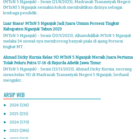
(MTsN 5 Nganjuk) - Senin (21/8/2023), Madrasah Tsanawiyah Negeri
(MTsN) 5 Nganjuk semakin kokoh membuktikan dirinya sebagai
lembaga pendidik...
Luar Biasa! MTsN 5 Nganjuk Jadi Juara Umum Porseni Tingkat
Kabupaten Nganjuk Tahun 2023
(MTsN 5 Nganjuk) - Senin (20/3/2023), Alhamdulillah MTsN 5 Nganjuk
melalui 34 siswa/i nya memborong banyak piala di ajang Porseni
tingkat MT...
Ahmad Dicky Kurnia Kelas 9D MTsN 5 Nganjuk Meraih Juara Pertama
Tolak Peluru Putra U-16 di Kejurda Atletik Jawa Timur
(MTsN 5 Nganjuk) - Senin (13/11/2023), Ahmad Dicky Kurnia, seorang
siswa kelas 9D di Madrasah Tsanawiyah Negeri 5 Nganjuk, berhasil
mengukir...
ARSIP WEB
►
2026
(136)
►
2025
(231)
►
2024
(170)
►
2023
(286)
►
2022
(212)