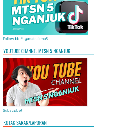
Follow Me!! @matsalima5
YOUTUBE CHANNEL MTSN 5 NGANJUK
Subscribe!!
KOTAK SARAN/LAPORAN