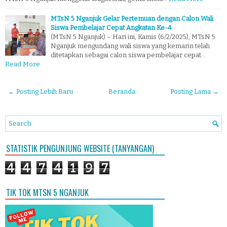
MTsN 5 Nganjuk Gelar Pertemuan dengan Calon Wali
Siswa Pembelajar Cepat Angkatan Ke-4
(MTsN 5 Nganjuk) – Hari ini, Kamis (6/2/2025), MTsN 5
Nganjuk mengundang wali siswa yang kemarin telah
ditetapkan sebagai calon siswa pembelajar cepat…
Read More
← Posting Lebih Baru
Beranda
Posting Lama →
STATISTIK PENGUNJUNG WEBSITE (TANYANGAN)
4
4
7
4
1
9
7
TIK TOK MTSN 5 NGANJUK