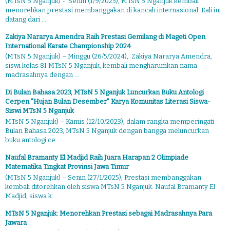
(MTsN 5 Nganjuk) - Senin (1/9/2025), MTsN 5 Nganjuk kembali
menorehkan prestasi membanggakan di kancah internasional. Kali ini
datang dari ...
Zakiya Nararya Amendra Raih Prestasi Gemilang di Mageti Open
International Karate Championship 2024
(MTsN 5 Nganjuk) – Minggu (26/5/2024), Zakiya Nararya Amendra,
siswi kelas 8I MTsN 5 Nganjuk, kembali mengharumkan nama
madrasahnya dengan ...
Di Bulan Bahasa 2023, MTsN 5 Nganjuk Luncurkan Buku Antologi
Cerpen "Hujan Bulan Desember" Karya Komunitas Literasi Siswa-
Siswi MTsN 5 Nganjuk
MTsN 5 Nganjuk) – Kamis (12/10/2023), dalam rangka memperingati
Bulan Bahasa 2023, MTsN 5 Nganjuk dengan bangga meluncurkan
buku antologi ce...
Naufal Bramanty El Madjid Raih Juara Harapan 2 Olimpiade
Matematika Tingkat Provinsi Jawa Timur
(MTsN 5 Nganjuk) – Senin (27/1/2025), Prestasi membanggakan
kembali ditorehkan oleh siswa MTsN 5 Nganjuk. Naufal Bramanty El
Madjid, siswa k...
MTsN 5 Nganjuk: Menorehkan Prestasi sebagai Madrasahnya Para
Jawara