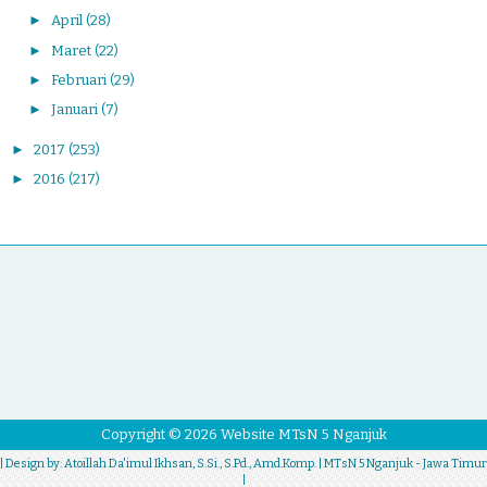
►
April
(28)
►
Maret
(22)
►
Februari
(29)
►
Januari
(7)
►
2017
(253)
►
2016
(217)
Copyright ©
2026
Website MTsN 5 Nganjuk
| Design by:
Atoillah Da'imul Ikhsan, S.Si., S.Pd., Amd.Komp.
| MTsN 5 Nganjuk - Jawa Timur
|