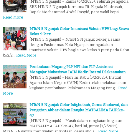
(MTsN 5 Nganjuk) – Kamis (6/2/2025), seluruh pengelola
SKS MTsN 5 Nganjuk bersama Plt. Kepala Madrasah,
Bapak Mochammad Abdul Rasyid, para wakil kepal…
Read More
MTsN 5 Nganjuk Gelar Imunisasi Vaksin HPV bagi Siswa
Kelas 9 Putri
(MTsN 5 Nganjuk) – MTsN 5 Nganjuk bekerja sama
dengan Puskesmas Kota Nganjuk mengadakan
imunisasi vaksin HPV bagi siswa kelas 9 putri pada Rabu
(5/2/2…
Read More
Pembukaan Magang PLP MPI dan PLP Asistensi
Mengajar Mahasiswa IAIN Kediri Resmi Dilaksanakan
(MTsN 5 Nganjuk) - Hari ini, Rabu (5/2/2025), Institut
Agama Islam Negeri (IAIN) Kediri telah melaksanakan
kegiatan pembukaan Pelaksanaan Magang Peng…
Read
More
MTsN 5 Nganjuk Gelar Istighotsah, Gema Sholawat, dan
Pengajian Akbar dalam Rangka MATSALIMA FAIR ke-
47
(MTsN 5 Nganjuk) – Masih dalam rangkaian kegiatan
MATSALIMA FAIR ke-47, hari ini, Jumat (7/2/2025),
MTsN 5 Nganjuk menggelar istighotsah, gema shola…
Read More