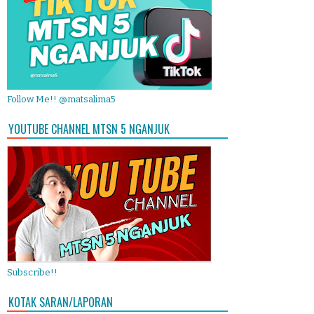
Follow Me!! @matsalima5
YOUTUBE CHANNEL MTSN 5 NGANJUK
Subscribe!!
KOTAK SARAN/LAPORAN