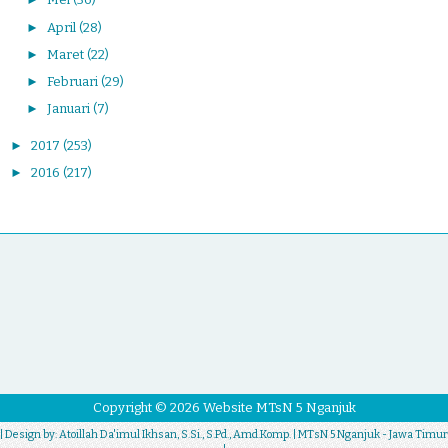
►
April
(28)
►
Maret
(22)
►
Februari
(29)
►
Januari
(7)
►
2017
(253)
►
2016
(217)
Copyright ©
2026
Website MTsN 5 Nganjuk
| Design by:
Atoillah Da'imul Ikhsan, S.Si., S.Pd., Amd.Komp.
| MTsN 5 Nganjuk - Jawa Timur