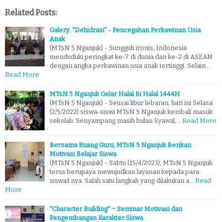
Related Posts:
Galery: "Dehidrasi" - Pencegahan Perkawinan Usia
Anak
(MTsN 5 Nganjuk) - Sungguh ironis, Indonesia
menduduki peringkat ke-7 di dunia dan ke-2 di ASEAN
dengan angka perkawinan usia anak tertinggi. Selain …
Read More
MTsN 5 Nganjuk Gelar Halal Bi Halal 1444H
(MTsN 5 Nganjuk) - Seusai libur lebaran, hari ini Selasa
(2/5/2022) siswa-siswi MTsN 5 Nganjuk kembali masuk
sekolah. Senyampang masih bulan Syawal,…
Read More
Bersama Ruang Guru, MTsN 5 Nganjuk Berikan
Motivasi Belajar Siswa
(MTsN 5 Nganjuk) - Sabtu (15/4/2023), MTsN 5 Nganjuk
terus berupaya mewujudkan layanan kepada para
siswa/i nya. Salah satu langkah yang dilakukan a…
Read
More
"Character Building" ~ Seminar Motivasi dan
Pengembangan Karakter Siswa