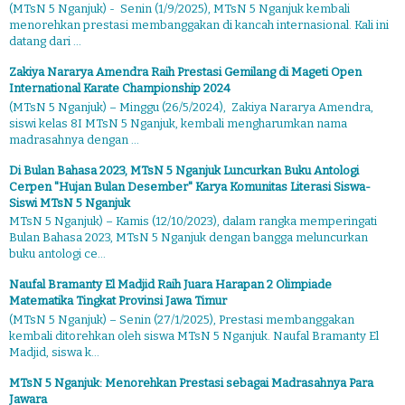
(MTsN 5 Nganjuk) - Senin (1/9/2025), MTsN 5 Nganjuk kembali
menorehkan prestasi membanggakan di kancah internasional. Kali ini
datang dari ...
Zakiya Nararya Amendra Raih Prestasi Gemilang di Mageti Open
International Karate Championship 2024
(MTsN 5 Nganjuk) – Minggu (26/5/2024), Zakiya Nararya Amendra,
siswi kelas 8I MTsN 5 Nganjuk, kembali mengharumkan nama
madrasahnya dengan ...
Di Bulan Bahasa 2023, MTsN 5 Nganjuk Luncurkan Buku Antologi
Cerpen "Hujan Bulan Desember" Karya Komunitas Literasi Siswa-
Siswi MTsN 5 Nganjuk
MTsN 5 Nganjuk) – Kamis (12/10/2023), dalam rangka memperingati
Bulan Bahasa 2023, MTsN 5 Nganjuk dengan bangga meluncurkan
buku antologi ce...
Naufal Bramanty El Madjid Raih Juara Harapan 2 Olimpiade
Matematika Tingkat Provinsi Jawa Timur
(MTsN 5 Nganjuk) – Senin (27/1/2025), Prestasi membanggakan
kembali ditorehkan oleh siswa MTsN 5 Nganjuk. Naufal Bramanty El
Madjid, siswa k...
MTsN 5 Nganjuk: Menorehkan Prestasi sebagai Madrasahnya Para
Jawara