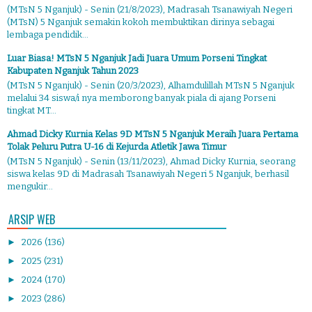
(MTsN 5 Nganjuk) - Senin (21/8/2023), Madrasah Tsanawiyah Negeri
(MTsN) 5 Nganjuk semakin kokoh membuktikan dirinya sebagai
lembaga pendidik...
Luar Biasa! MTsN 5 Nganjuk Jadi Juara Umum Porseni Tingkat
Kabupaten Nganjuk Tahun 2023
(MTsN 5 Nganjuk) - Senin (20/3/2023), Alhamdulillah MTsN 5 Nganjuk
melalui 34 siswa/i nya memborong banyak piala di ajang Porseni
tingkat MT...
Ahmad Dicky Kurnia Kelas 9D MTsN 5 Nganjuk Meraih Juara Pertama
Tolak Peluru Putra U-16 di Kejurda Atletik Jawa Timur
(MTsN 5 Nganjuk) - Senin (13/11/2023), Ahmad Dicky Kurnia, seorang
siswa kelas 9D di Madrasah Tsanawiyah Negeri 5 Nganjuk, berhasil
mengukir...
ARSIP WEB
►
2026
(136)
►
2025
(231)
►
2024
(170)
►
2023
(286)