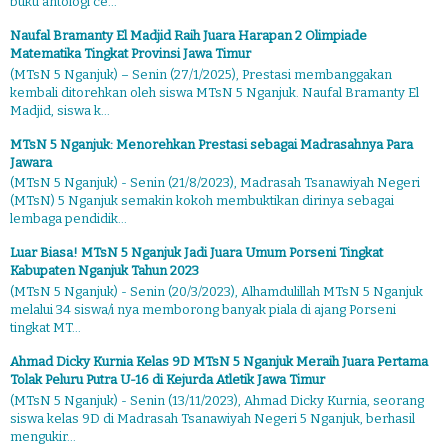
buku antologi ce...
Naufal Bramanty El Madjid Raih Juara Harapan 2 Olimpiade
Matematika Tingkat Provinsi Jawa Timur
(MTsN 5 Nganjuk) – Senin (27/1/2025), Prestasi membanggakan
kembali ditorehkan oleh siswa MTsN 5 Nganjuk. Naufal Bramanty El
Madjid, siswa k...
MTsN 5 Nganjuk: Menorehkan Prestasi sebagai Madrasahnya Para
Jawara
(MTsN 5 Nganjuk) - Senin (21/8/2023), Madrasah Tsanawiyah Negeri
(MTsN) 5 Nganjuk semakin kokoh membuktikan dirinya sebagai
lembaga pendidik...
Luar Biasa! MTsN 5 Nganjuk Jadi Juara Umum Porseni Tingkat
Kabupaten Nganjuk Tahun 2023
(MTsN 5 Nganjuk) - Senin (20/3/2023), Alhamdulillah MTsN 5 Nganjuk
melalui 34 siswa/i nya memborong banyak piala di ajang Porseni
tingkat MT...
Ahmad Dicky Kurnia Kelas 9D MTsN 5 Nganjuk Meraih Juara Pertama
Tolak Peluru Putra U-16 di Kejurda Atletik Jawa Timur
(MTsN 5 Nganjuk) - Senin (13/11/2023), Ahmad Dicky Kurnia, seorang
siswa kelas 9D di Madrasah Tsanawiyah Negeri 5 Nganjuk, berhasil
mengukir...