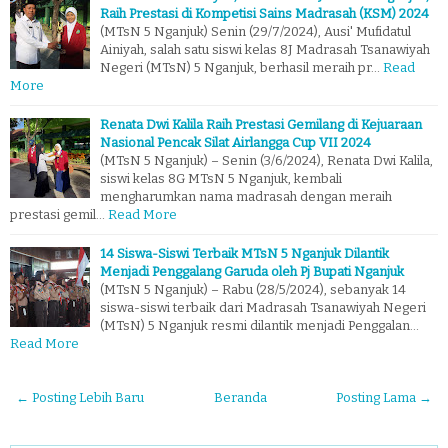
Raih Prestasi di Kompetisi Sains Madrasah (KSM) 2024
(MTsN 5 Nganjuk) Senin (29/7/2024), Ausi' Mufidatul
Ainiyah, salah satu siswi kelas 8J Madrasah Tsanawiyah
Negeri (MTsN) 5 Nganjuk, berhasil meraih pr…
Read
More
Renata Dwi Kalila Raih Prestasi Gemilang di Kejuaraan
Nasional Pencak Silat Airlangga Cup VII 2024
(MTsN 5 Nganjuk) – Senin (3/6/2024), Renata Dwi Kalila,
siswi kelas 8G MTsN 5 Nganjuk, kembali
mengharumkan nama madrasah dengan meraih
prestasi gemil…
Read More
14 Siswa-Siswi Terbaik MTsN 5 Nganjuk Dilantik
Menjadi Penggalang Garuda oleh Pj Bupati Nganjuk
(MTsN 5 Nganjuk) – Rabu (28/5/2024), sebanyak 14
siswa-siswi terbaik dari Madrasah Tsanawiyah Negeri
(MTsN) 5 Nganjuk resmi dilantik menjadi Penggalan…
Read More
← Posting Lebih Baru
Beranda
Posting Lama →