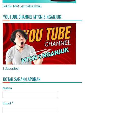
Follow Me!! @matsalima5
YOUTUBE CHANNEL MTSN 5 NGANJUK
Subscribe!!
KOTAK SARAN/LAPORAN
Nama
Email
*