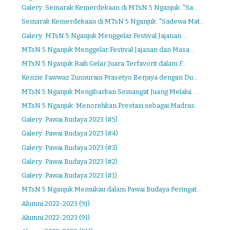
Galery: Semarak Kemerdekaan di MTsN 5 Nganjuk: "Sa...
Semarak Kemerdekaan di MTsN 5 Nganjuk: "Sadewa Mat...
Galery: MTsN 5 Nganjuk Menggelar Festival Jajanan ...
MTsN 5 Nganjuk Menggelar Festival Jajanan dan Masa...
MTsN 5 Nganjuk Raih Gelar Juara Terfavorit dalam F...
Kenzie Fawwaz Zunnurain Prasetyo Berjaya dengan Du...
MTsN 5 Nganjuk Mengibarkan Semangat Juang Melalui ...
MTsN 5 Nganjuk: Menorehkan Prestasi sebagai Madras...
Galery: Pawai Budaya 2023 (#5)
Galery: Pawai Budaya 2023 (#4)
Galery: Pawai Budaya 2023 (#3)
Galery: Pawai Budaya 2023 (#2)
Galery: Pawai Budaya 2023 (#1)
MTsN 5 Nganjuk Memukau dalam Pawai Budaya Peringat...
Alumni 2022-2023 (9J)
Alumni 2022-2023 (9I)