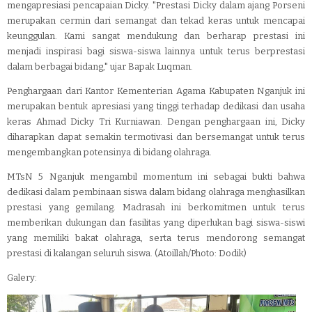
mengapresiasi pencapaian Dicky. "Prestasi Dicky dalam ajang Porseni
merupakan cermin dari semangat dan tekad keras untuk mencapai
keunggulan. Kami sangat mendukung dan berharap prestasi ini
menjadi inspirasi bagi siswa-siswa lainnya untuk terus berprestasi
dalam berbagai bidang," ujar Bapak Luqman.
Penghargaan dari Kantor Kementerian Agama Kabupaten Nganjuk ini
merupakan bentuk apresiasi yang tinggi terhadap dedikasi dan usaha
keras Ahmad Dicky Tri Kurniawan. Dengan penghargaan ini, Dicky
diharapkan dapat semakin termotivasi dan bersemangat untuk terus
mengembangkan potensinya di bidang olahraga.
MTsN 5 Nganjuk mengambil momentum ini sebagai bukti bahwa
dedikasi dalam pembinaan siswa dalam bidang olahraga menghasilkan
prestasi yang gemilang. Madrasah ini berkomitmen untuk terus
memberikan dukungan dan fasilitas yang diperlukan bagi siswa-siswi
yang memiliki bakat olahraga, serta terus mendorong semangat
prestasi di kalangan seluruh siswa. (Atoillah/Photo: Dodik)
Galery: