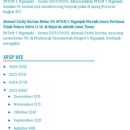
(MTsN 5 Nganjuk) - Senin (20/3/2023), Alhamdulillah MTsN 5 Nganjuk
melalui 34 siswa/i nya memborong banyak piala di ajang Porseni
tingkat MT...
Ahmad Dicky Kurnia Kelas 9D MTsN 5 Nganjuk Meraih Juara Pertama
Tolak Peluru Putra U-16 di Kejurda Atletik Jawa Timur
(MTsN 5 Nganjuk) - Senin (13/11/2023), Ahmad Dicky Kurnia, seorang
siswa kelas 9D di Madrasah Tsanawiyah Negeri 5 Nganjuk, berhasil
mengukir...
ARSIP WEB
►
2026
(136)
►
2025
(231)
►
2024
(170)
▼
2023
(286)
►
Desember
(23)
►
November
(17)
►
Oktober
(24)
►
September
(22)
▼
Agustus
(48)