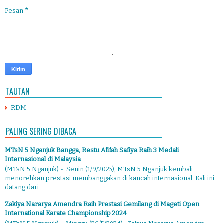
Pesan
*
TAUTAN
RDM
PALING SERING DIBACA
MTsN 5 Nganjuk Bangga, Restu Afifah Safiya Raih 3 Medali
Internasional di Malaysia
(MTsN 5 Nganjuk) - Senin (1/9/2025), MTsN 5 Nganjuk kembali
menorehkan prestasi membanggakan di kancah internasional. Kali ini
datang dari ...
Zakiya Nararya Amendra Raih Prestasi Gemilang di Mageti Open
International Karate Championship 2024