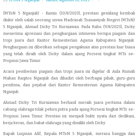
(MTsN 5 Nganjuk) - Kamis (10/8/2023), prestasi gemilang kembali
diukir oleh salah seorang siswa Madrasah Tsanawiyah Negeri (MTsN)
5 Nganjuk, Ahmad Dicky Tri Kurniawan. Pada Rabu (9/8/2023), Dicky
menerima apresiasi dan penghargaan istimewa berupa piagam dan
tropi juara dari Kantor Kementerian Agama Kabupaten Nganjuk.
Penghargaan ini diberikan sebagai pengakuan atas prestasi luar biasa
yang telah diraih oleh Dicky dalam ajang Porseni tingkat MTs se-
Propinsi Jawa Timur.
Acara pemberian piagam dan tropi juara ini digelar di Aula Rumah
Makan Raqitos Nganjuk dan dihadiri oleh berbagai pihak, guru-guru
pembina, dan pejabat dari Kantor Kementerian Agama Kabupaten
Nganjuk.
Ahmad Dicky Tri Kurniawan berhasil meraih juara pertama dalam
cabang olahraga tolak peluru putra pada ajang Porseni tingkat MTs se-
Propinsi Jawa Timur. Prestasi ini menjadi bukti nyata dari dedikasi,
kerja keras, dan bakat olahraga yang dimiliki oleh Dicky.
Bapak Luqman Afif, Kepala MTsN 5 Nganjuk, merasa bangga dan