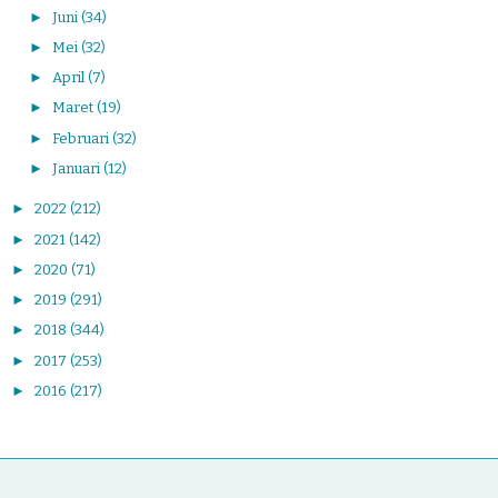
►
Juni
(34)
►
Mei
(32)
►
April
(7)
►
Maret
(19)
►
Februari
(32)
►
Januari
(12)
►
2022
(212)
►
2021
(142)
►
2020
(71)
►
2019
(291)
►
2018
(344)
►
2017
(253)
►
2016
(217)