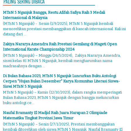
PALING SERING DIBACA
MTsN 5 Nganjuk Bangga, Restu Afifah Safiya Raih 3 Medali
Internasional di Malaysia
(MTsN 5 Nganjuk) - Senin (1/9/2025), MTsN 5 Nganjuk kembali
menorehkan prestasi membanggakan di kancah internasional. Kali ini
datang dari ...
Zakiya Nararya Amendra Raih Prestasi Gemilang di Mageti Open
International Karate Championship 2024
(MTsN 5 Nganjuk) – Minggu (26/5/2024), Zakiya Nararya Amendra,
siswi kelas 8I MTsN 5 Nganjuk, kembali mengharumkan nama
madrasahnya dengan ...
Di Bulan Bahasa 2023, MTsN 5 Nganjuk Luncurkan Buku Antologi
Cerpen "Hujan Bulan Desember" Karya Komunitas Literasi Siswa-
Siswi MTsN 5 Nganjuk
MTsN 5 Nganjuk) – Kamis (12/10/2023), dalam rangka memperingati
Bulan Bahasa 2023, MTsN 5 Nganjuk dengan bangga meluncurkan
buku antologi ce...
Naufal Bramanty El Madjid Raih Juara Harapan 2 Olimpiade
Matematika Tingkat Provinsi Jawa Timur
(MTsN 5 Nganjuk) – Senin (27/1/2025), Prestasi membanggakan
kembali ditorehkan oleh siswa MTsN 5 Nganjuk. Naufal Bramanty El