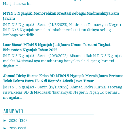
Madjid, siswa k...
MTsN 5 Nganjuk: Menorehkan Prestasi sebagai Madrasahnya Para
Jawara
(MTsN 5 Nganjuk) - Senin (21/8/2023), Madrasah Tsanawiyah Negeri
(MTsN) 5 Nganjuk semakin kokoh membuktikan dirinya sebagai
lembaga pendidik...
Luar Biasa! MTsN 5 Nganjuk Jadi Juara Umum Porseni Tingkat
Kabupaten Nganjuk Tahun 2023
(MTsN 5 Nganjuk) - Senin (20/3/2023), Alhamdulillah MTsN 5 Nganjuk
melalui 34 siswa/i nya memborong banyak piala di ajang Porseni
tingkat MT...
Ahmad Dicky Kurnia Kelas 9D MTsN 5 Nganjuk Meraih Juara Pertama
Tolak Peluru Putra U-16 di Kejurda Atletik Jawa Timur
(MTsN 5 Nganjuk) - Senin (13/11/2023), Ahmad Dicky Kurnia, seorang
siswa kelas 9D di Madrasah Tsanawiyah Negeri 5 Nganjuk, berhasil
mengukir...
ARSIP WEB
►
2026
(136)
►
2025
(231)