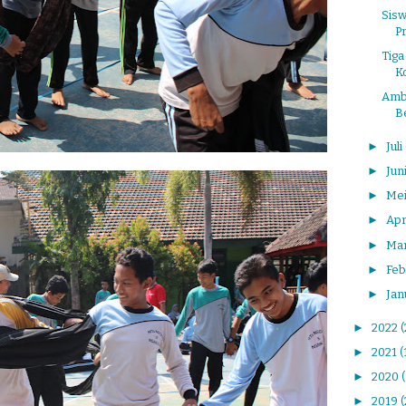
Sisw
Pr
Tiga
Ko
Ambi
Be
►
Juli
►
Jun
►
Me
►
Apr
►
Ma
►
Feb
►
Jan
►
2022
(
►
2021
(
►
2020
►
2019
(