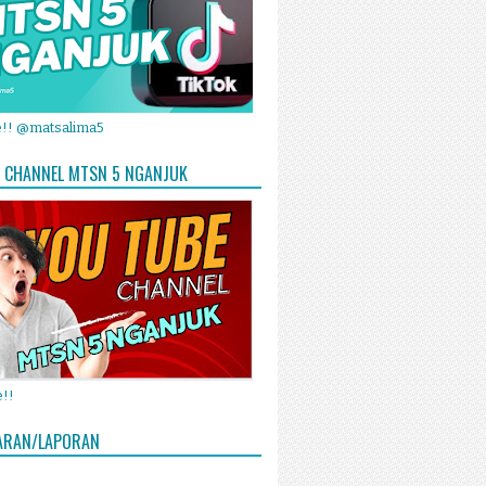
e!! @matsalima5
 CHANNEL MTSN 5 NGANJUK
!!
ARAN/LAPORAN