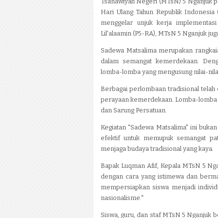
Tsanawiyah Negeri (MTsN) 5 Nganjuk pad
Hari Ulang Tahun Republik Indonesia 
menggelar unjuk kerja implementasi
Lil'alaamin (P5-RA), MTsN 5 Nganjuk j
Sadewa Matsalima merupakan rangkaian
dalam semangat kemerdekaan. Deng
lomba-lomba yang mengusung nilai-nilai
Berbagai perlombaan tradisional telah
perayaan kemerdekaan. Lomba-lomba te
dan Sarung Persatuan.
Kegiatan "Sadewa Matsalima" ini bukan
efektif untuk memupuk semangat pat
menjaga budaya tradisional yang kaya.
Bapak Luqman Afif, Kepala MTsN 5 Ng
dengan cara yang istimewa dan bermak
mempersiapkan siswa menjadi individu 
nasionalisme."
Siswa, guru, dan staf MTsN 5 Nganjuk