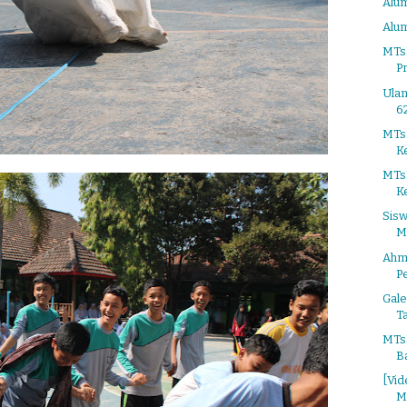
Alum
Alum
MTs
P
Ula
6
MTs
K
MTs
Ke
Sis
M
Ahma
P
Gale
T
MTsN
Ba
[Vid
M