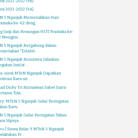
ni 2021-2022 (9B)
ni 2021-2022 (9A)
N 5 Nganjuk Memeriahkan Hari
ramuka ke-62 deng...
ng Janji dan Renungan HUT Pramuka ke-
2 Mengins...
N 5 Nganjuk Bergabung dalam
emeriahan "Estafet...
N 5 Nganjuk Konsisten Jalankan
giatan Jum'at ...
wa-siswi MTsN Nganjuk Dapatkan
otivasi Baru un...
d Dicky Tri Kurniawan Sabet Juara
ertama Tola...
ry: MTsN 5 Nganjuk Gelar Peringatan
ahun Baru...
 5 Nganjuk Gelar Peringatan Tahun
ru Hijriya...
eo:] Siswa Kelas 9 MTsN 5 Nganjuk
elakukan Pr...