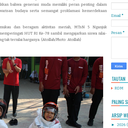
kkan bahwa generasi muda memiliki peran penting dalam
arisan budaya serta semangat proklamasi kemerdekaan
Email
*
mukau dan beragam aktivitas meriah, MTsN 5 Nganjuk
Pesan
*
memperingati HUT RI Ke-78 sambil mengajarkan siswa nilai-
tak ternilai harganya. (Atoillah/Photo: Atoillah)
TAUTAN
RDM
PALING S
ARSIP W
►
2026