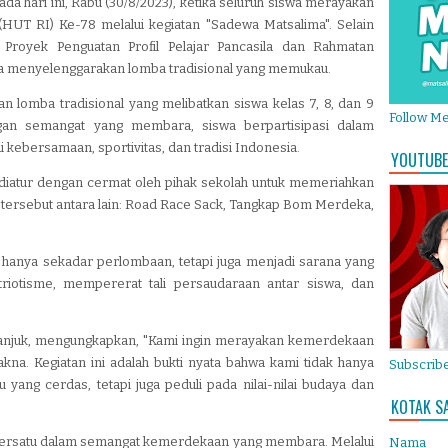
a hari ini, Rabu (30/8/2023), ketika seluruh siswa merayakan
(HUT RI) Ke-78 melalui kegiatan "Sadewa Matsalima". Selain
 Proyek Penguatan Profil Pelajar Pancasila dan Rahmatan
uga menyelenggarakan lomba tradisional yang memukau.
 lomba tradisional yang melibatkan siswa kelas 7, 8, dan 9
Follow M
an semangat yang membara, siswa berpartisipasi dalam
 kebersamaan, sportivitas, dan tradisi Indonesia.
YOUTUBE
 diatur dengan cermat oleh pihak sekolah untuk memeriahkan
rsebut antara lain: Road Race Sack, Tangkap Bom Merdeka,
 hanya sekadar perlombaan, tetapi juga menjadi sarana yang
riotisme, mempererat tali persaudaraan antar siswa, dan
anjuk, mengungkapkan, "Kami ingin merayakan kemerdekaan
na. Kegiatan ini adalah bukti nyata bahwa kami tidak hanya
Subscribe
yang cerdas, tetapi juga peduli pada nilai-nilai budaya dan
KOTAK S
 bersatu dalam semangat kemerdekaan yang membara. Melalui
Nama