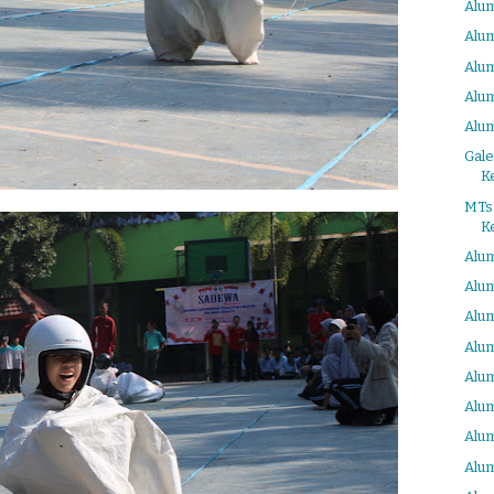
Alum
Alum
Alum
Alum
Alum
Gale
K
MTs
K
Alum
Alum
Alum
Alum
Alum
Alum
Alum
Alum