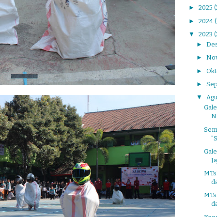
►
2025
(
►
2024
▼
2023
►
De
►
No
►
Ok
►
Se
▼
Agu
Gal
Ng
Sem
"
Gale
Ja
MTsN
d
MTsN
da