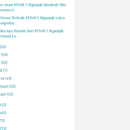
a-siswi MTsN 5 Nganjuk Kembali Ukir
estasi G...
 Siswa Terbaik MTsN 5 Nganjuk Lolos
mpetisi ...
ka Ayu Kinanti dari MTsN 5 Nganjuk
rhasil Lo...
(16)
i
(34)
i
(32)
il
(7)
ret
(19)
ruari
(32)
uari
(12)
212)
142)
(71)
291)