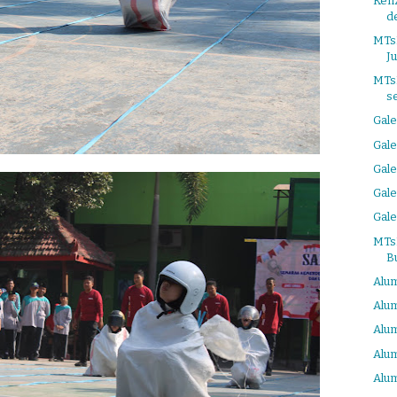
Kenz
d
MTs
Ju
MTs
s
Gale
Gale
Gale
Gale
Gale
MTs
B
Alum
Alum
Alum
Alum
Alum