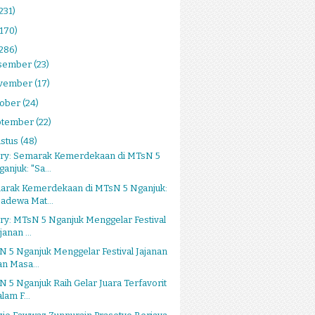
231)
(170)
(286)
sember
(23)
vember
(17)
tober
(24)
ptember
(22)
stus
(48)
ery: Semarak Kemerdekaan di MTsN 5
anjuk: "Sa...
arak Kemerdekaan di MTsN 5 Nganjuk:
Sadewa Mat...
ry: MTsN 5 Nganjuk Menggelar Festival
janan ...
 5 Nganjuk Menggelar Festival Jajanan
an Masa...
 5 Nganjuk Raih Gelar Juara Terfavorit
lam F...