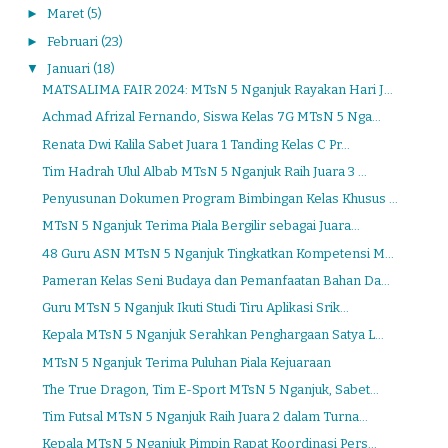
►
Maret
(5)
►
Februari
(23)
▼
Januari
(18)
MATSALIMA FAIR 2024: MTsN 5 Nganjuk Rayakan Hari J...
Achmad Afrizal Fernando, Siswa Kelas 7G MTsN 5 Nga...
Renata Dwi Kalila Sabet Juara 1 Tanding Kelas C Pr...
Tim Hadrah Ulul Albab MTsN 5 Nganjuk Raih Juara 3 ...
Penyusunan Dokumen Program Bimbingan Kelas Khusus ...
MTsN 5 Nganjuk Terima Piala Bergilir sebagai Juara...
48 Guru ASN MTsN 5 Nganjuk Tingkatkan Kompetensi M...
Pameran Kelas Seni Budaya dan Pemanfaatan Bahan Da...
Guru MTsN 5 Nganjuk Ikuti Studi Tiru Aplikasi Srik...
Kepala MTsN 5 Nganjuk Serahkan Penghargaan Satya L...
MTsN 5 Nganjuk Terima Puluhan Piala Kejuaraan
The True Dragon, Tim E-Sport MTsN 5 Nganjuk, Sabet...
Tim Futsal MTsN 5 Nganjuk Raih Juara 2 dalam Turna...
Kepala MTsN 5 Nganjuk Pimpin Rapat Koordinasi Pers...