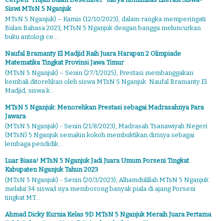
Siswi MTsN 5 Nganjuk
MTsN 5 Nganjuk) – Kamis (12/10/2023), dalam rangka memperingati
Bulan Bahasa 2023, MTsN 5 Nganjuk dengan bangga meluncurkan
buku antologi ce...
Naufal Bramanty El Madjid Raih Juara Harapan 2 Olimpiade
Matematika Tingkat Provinsi Jawa Timur
(MTsN 5 Nganjuk) – Senin (27/1/2025), Prestasi membanggakan
kembali ditorehkan oleh siswa MTsN 5 Nganjuk. Naufal Bramanty El
Madjid, siswa k...
MTsN 5 Nganjuk: Menorehkan Prestasi sebagai Madrasahnya Para
Jawara
(MTsN 5 Nganjuk) - Senin (21/8/2023), Madrasah Tsanawiyah Negeri
(MTsN) 5 Nganjuk semakin kokoh membuktikan dirinya sebagai
lembaga pendidik...
Luar Biasa! MTsN 5 Nganjuk Jadi Juara Umum Porseni Tingkat
Kabupaten Nganjuk Tahun 2023
(MTsN 5 Nganjuk) - Senin (20/3/2023), Alhamdulillah MTsN 5 Nganjuk
melalui 34 siswa/i nya memborong banyak piala di ajang Porseni
tingkat MT...
Ahmad Dicky Kurnia Kelas 9D MTsN 5 Nganjuk Meraih Juara Pertama