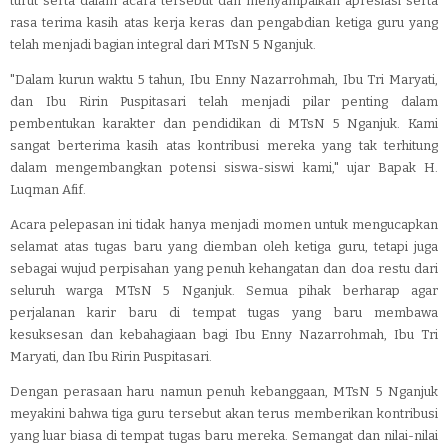
turut serta dalam acara tersebut dan menyampaikan apresiasi serta
rasa terima kasih atas kerja keras dan pengabdian ketiga guru yang
telah menjadi bagian integral dari MTsN 5 Nganjuk.
"Dalam kurun waktu 5 tahun, Ibu Enny Nazarrohmah, Ibu Tri Maryati,
dan Ibu Ririn Puspitasari telah menjadi pilar penting dalam
pembentukan karakter dan pendidikan di MTsN 5 Nganjuk. Kami
sangat berterima kasih atas kontribusi mereka yang tak terhitung
dalam mengembangkan potensi siswa-siswi kami," ujar Bapak H.
Luqman Afif.
Acara pelepasan ini tidak hanya menjadi momen untuk mengucapkan
selamat atas tugas baru yang diemban oleh ketiga guru, tetapi juga
sebagai wujud perpisahan yang penuh kehangatan dan doa restu dari
seluruh warga MTsN 5 Nganjuk. Semua pihak berharap agar
perjalanan karir baru di tempat tugas yang baru membawa
kesuksesan dan kebahagiaan bagi Ibu Enny Nazarrohmah, Ibu Tri
Maryati, dan Ibu Ririn Puspitasari.
Dengan perasaan haru namun penuh kebanggaan, MTsN 5 Nganjuk
meyakini bahwa tiga guru tersebut akan terus memberikan kontribusi
yang luar biasa di tempat tugas baru mereka. Semangat dan nilai-nilai