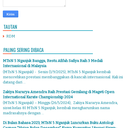
TAUTAN
RDM
PALING SERING DIBACA
MTsN 5 Nganjuk Bangga, Restu Afifah Safiya Raih 3 Medali
Internasional di Malaysia
(MTsN 5 Nganjuk) - Senin (1/9/2025), MTsN 5 Nganjuk kembali
menorehkan prestasi membanggakan di kancah internasional. Kali ini
datang dari ...
Zakiya Nararya Amendra Raih Prestasi Gemilang di Mageti Open
International Karate Championship 2024
(MTsN 5 Nganjuk) – Minggu (26/5/2024), Zakiya Nararya Amendra,
siswi kelas 8I MTsN 5 Nganjuk, kembali mengharumkan nama
madrasahnya dengan ...
Di Bulan Bahasa 2023, MTsN 5 Nganjuk Luncurkan Buku Antologi
Cerpen "Hujan Bulan Desember" Karya Komunitas Literasi Siswa-