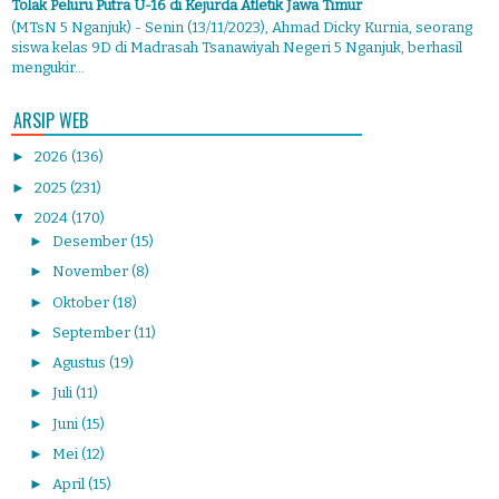
Tolak Peluru Putra U-16 di Kejurda Atletik Jawa Timur
(MTsN 5 Nganjuk) - Senin (13/11/2023), Ahmad Dicky Kurnia, seorang
siswa kelas 9D di Madrasah Tsanawiyah Negeri 5 Nganjuk, berhasil
mengukir...
ARSIP WEB
►
2026
(136)
►
2025
(231)
▼
2024
(170)
►
Desember
(15)
►
November
(8)
►
Oktober
(18)
►
September
(11)
►
Agustus
(19)
►
Juli
(11)
►
Juni
(15)
►
Mei
(12)
►
April
(15)