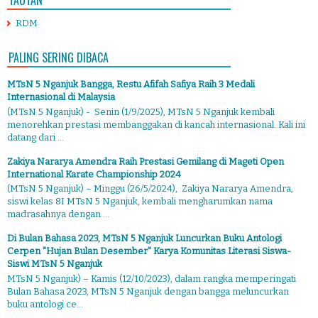
TAUTAN
RDM
PALING SERING DIBACA
MTsN 5 Nganjuk Bangga, Restu Afifah Safiya Raih 3 Medali
Internasional di Malaysia
(MTsN 5 Nganjuk) - Senin (1/9/2025), MTsN 5 Nganjuk kembali
menorehkan prestasi membanggakan di kancah internasional. Kali ini
datang dari ...
Zakiya Nararya Amendra Raih Prestasi Gemilang di Mageti Open
International Karate Championship 2024
(MTsN 5 Nganjuk) – Minggu (26/5/2024), Zakiya Nararya Amendra,
siswi kelas 8I MTsN 5 Nganjuk, kembali mengharumkan nama
madrasahnya dengan ...
Di Bulan Bahasa 2023, MTsN 5 Nganjuk Luncurkan Buku Antologi
Cerpen "Hujan Bulan Desember" Karya Komunitas Literasi Siswa-
Siswi MTsN 5 Nganjuk
MTsN 5 Nganjuk) – Kamis (12/10/2023), dalam rangka memperingati
Bulan Bahasa 2023, MTsN 5 Nganjuk dengan bangga meluncurkan
buku antologi ce...