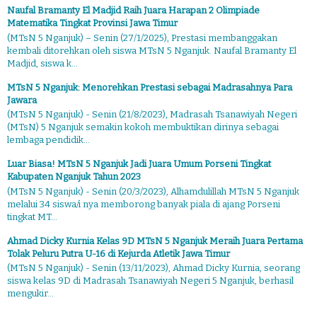
Naufal Bramanty El Madjid Raih Juara Harapan 2 Olimpiade
Matematika Tingkat Provinsi Jawa Timur
(MTsN 5 Nganjuk) – Senin (27/1/2025), Prestasi membanggakan
kembali ditorehkan oleh siswa MTsN 5 Nganjuk. Naufal Bramanty El
Madjid, siswa k...
MTsN 5 Nganjuk: Menorehkan Prestasi sebagai Madrasahnya Para
Jawara
(MTsN 5 Nganjuk) - Senin (21/8/2023), Madrasah Tsanawiyah Negeri
(MTsN) 5 Nganjuk semakin kokoh membuktikan dirinya sebagai
lembaga pendidik...
Luar Biasa! MTsN 5 Nganjuk Jadi Juara Umum Porseni Tingkat
Kabupaten Nganjuk Tahun 2023
(MTsN 5 Nganjuk) - Senin (20/3/2023), Alhamdulillah MTsN 5 Nganjuk
melalui 34 siswa/i nya memborong banyak piala di ajang Porseni
tingkat MT...
Ahmad Dicky Kurnia Kelas 9D MTsN 5 Nganjuk Meraih Juara Pertama
Tolak Peluru Putra U-16 di Kejurda Atletik Jawa Timur
(MTsN 5 Nganjuk) - Senin (13/11/2023), Ahmad Dicky Kurnia, seorang
siswa kelas 9D di Madrasah Tsanawiyah Negeri 5 Nganjuk, berhasil
mengukir...