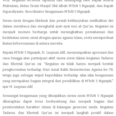
WIB. Kegiatan tersebut dipandu dan didampingi oleh Bapak Amirul
Mukminin, Ketua Ta’mir Masjid Ulul Albab MTsN 5 Nganjuk, dan Bapak
Supardiyanto, Koordinator Keagamaan MTsN 5 Nganjuk.
Siswa-siswi dengan khidmat dan penuh kekhusyukan melibatkan diri
dalam membaca dan menghafal ayat-ayat suci al-Qur’an. Kegiatan ini
menjadi momen berharga untuk meningkatkan pemahaman dan
kedekatan siswa-siswi dengan ajaran agama Islam, serta memperkuat
ikatan kebersamaan di antara mereka.
Kepala MTsN 5 Nganjuk, H. Luqman Afif, menyampaikan apresiasi dan
rasa bangga atas partisipasi aktif siswa-siswi dalam kegiatan Tadarus
dan Khotmil Qur’an ini. "Kegiatan ini tidak hanya menjadi bentuk
penghormatan terhadap Hari Amal Bakti Kementerian Agama ke-78,
tetapi juga sebagai wujud kepedulian terhadap nilai-nilai keagamaan
yang merupakan bagian integral dari pendidikan di MTsN 5 Nganjuk,"
ujar H. Luqman Afif.
Semangat keagamaan yang ditunjukkan siswa-siswi MTsN 5 Nganjuk
diharapkan dapat terus berkembang dan menjadi bagian dari
pembentukan karakter islami di kalangan generasi muda. Kegiatan
Tadarus dan Khotmil Qur’an ini menjadi langkah positif dalam