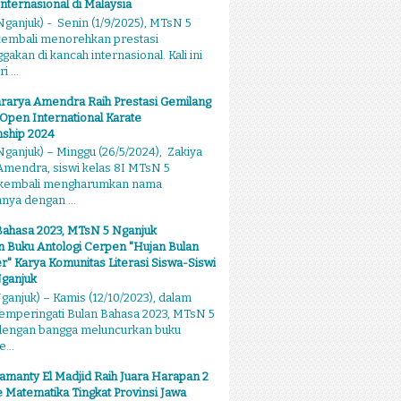
Internasional di Malaysia
ganjuk) - Senin (1/9/2025), MTsN 5
kembali menorehkan prestasi
kan di kancah internasional. Kali ini
 ...
rarya Amendra Raih Prestasi Gemilang
 Open International Karate
ship 2024
ganjuk) – Minggu (26/5/2024), Zakiya
mendra, siswi kelas 8I MTsN 5
 kembali mengharumkan nama
ya dengan ...
Bahasa 2023, MTsN 5 Nganjuk
 Buku Antologi Cerpen "Hujan Bulan
 Karya Komunitas Literasi Siswa-Siswi
ganjuk
anjuk) – Kamis (12/10/2023), dalam
emperingati Bulan Bahasa 2023, MTsN 5
dengan bangga meluncurkan buku
...
amanty El Madjid Raih Juara Harapan 2
 Matematika Tingkat Provinsi Jawa