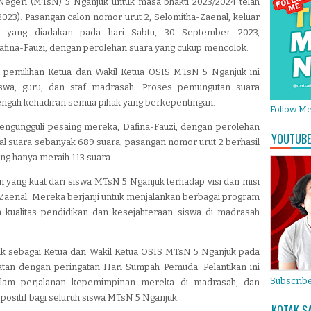
egeri (MTsN) 5 Nganjuk untuk masa bhakti 2023/2024 telah
023). Pasangan calon nomor urut 2, Selomitha-Zaenal, keluar
 yang diadakan pada hari Sabtu, 30 September 2023,
fina-Fauzi, dengan perolehan suara yang cukup mencolok.
pemilihan Ketua dan Wakil Ketua OSIS MTsN 5 Nganjuk ini
swa, guru, dan staf madrasah. Proses pemungutan suara
tengah kehadiran semua pihak yang berkepentingan.
Follow M
engungguli pesaing mereka, Dafina-Fauzi, dengan perolehan
YOUTUBE
tal suara sebanyak 689 suara, pasangan nomor urut 2 berhasil
g hanya meraih 113 suara.
yang kuat dari siswa MTsN 5 Nganjuk terhadap visi dan misi
Zaenal. Mereka berjanji untuk menjalankan berbagai program
 kualitas pendidikan dan kesejahteraan siswa di madrasah
tik sebagai Ketua dan Wakil Ketua OSIS MTsN 5 Nganjuk pada
atan dengan peringatan Hari Sumpah Pemuda. Pelantikan ini
Subscribe
alam perjalanan kepemimpinan mereka di madrasah, dan
sitif bagi seluruh siswa MTsN 5 Nganjuk.
KOTAK S