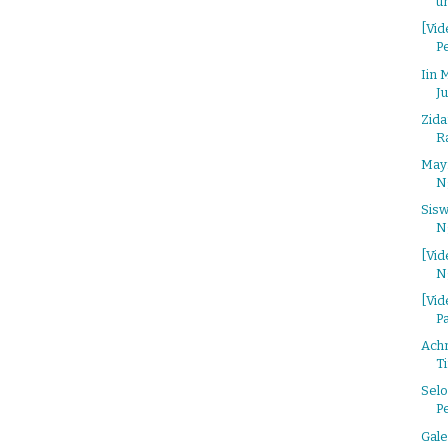
u
[Vid
Pe
Iin 
Ju
Zida
Ra
Mayr
Ng
Sisw
N
[Vi
Ng
[Vi
P
Achm
Ti
Sel
Pe
Gale