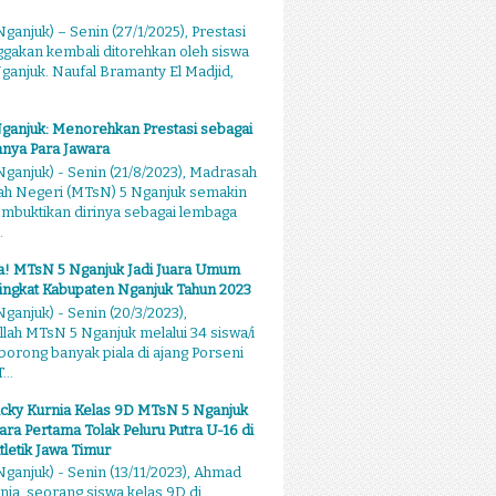
ganjuk) – Senin (27/1/2025), Prestasi
akan kembali ditorehkan oleh siswa
anjuk. Naufal Bramanty El Madjid,
ganjuk: Menorehkan Prestasi sebagai
nya Para Jawara
ganjuk) - Senin (21/8/2023), Madrasah
ah Negeri (MTsN) 5 Nganjuk semakin
mbuktikan dirinya sebagai lembaga
.
sa! MTsN 5 Nganjuk Jadi Juara Umum
ingkat Kabupaten Nganjuk Tahun 2023
ganjuk) - Senin (20/3/2023),
llah MTsN 5 Nganjuk melalui 34 siswa/i
rong banyak piala di ajang Porseni
...
cky Kurnia Kelas 9D MTsN 5 Nganjuk
ara Pertama Tolak Peluru Putra U-16 di
tletik Jawa Timur
ganjuk) - Senin (13/11/2023), Ahmad
nia, seorang siswa kelas 9D di