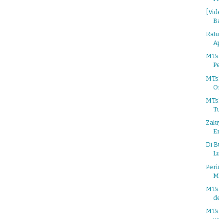
[Vid
B
Ratu
Ap
MTs
P
MTs
O
MTs
T
Zaki
E
Di B
L
Per
M
MTs
d
MTs