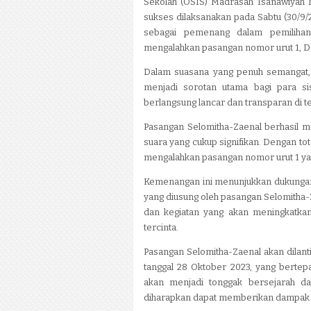
Sekolah (OSIS) Madrasah Tsanawiyah N
sukses dilaksanakan pada Sabtu (30/9/2
sebagai pemenang dalam pemilihan
mengalahkan pasangan nomor urut 1, Da
Dalam suasana yang penuh semangat, 
menjadi sorotan utama bagi para si
berlangsung lancar dan transparan di 
Pasangan Selomitha-Zaenal berhasil m
suara yang cukup signifikan. Dengan to
mengalahkan pasangan nomor urut 1 yan
Kemenangan ini menunjukkan dukungan 
yang diusung oleh pasangan Selomitha-
dan kegiatan yang akan meningkatkan
tercinta.
Pasangan Selomitha-Zaenal akan dilan
tanggal 28 Oktober 2023, yang bertep
akan menjadi tonggak bersejarah d
diharapkan dapat memberikan dampak po