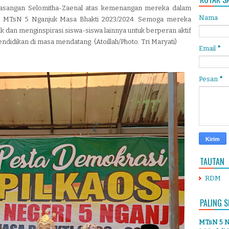
asangan Selomitha-Zaenal atas kemenangan mereka dalam
Nama
IS MTsN 5 Nganjuk Masa Bhakti 2023/2024. Semoga mereka
 dan menginspirasi siswa-siswa lainnya untuk berperan aktif
dikan di masa mendatang. (Atoillah/Photo: Tri Maryati)
Email
*
Pesan
*
TAUTAN
RDM
PALING S
MTsN 5 Ng