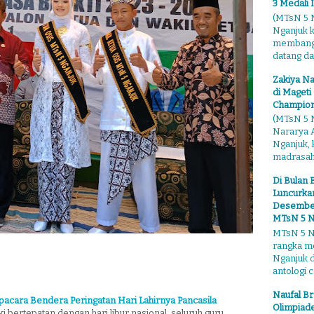
3 Medali 
(MTsN 5 N
Nganjuk 
membangga
datang dari
Zakiya Na
di Mageti
Champion
(MTsN 5 N
Nararya A
Nganjuk,
madrasahn
Di Bulan 
Luncurkan
Desember"
MTsN 5 N
MTsN 5 Ng
rangka m
Nganjuk 
antologi ce
Naufal Br
acara Bendera Peringatan Hari Lahirnya Pancasila
Olimpiade
 bertepatan dengan hari libur nasional, seluruh guru,