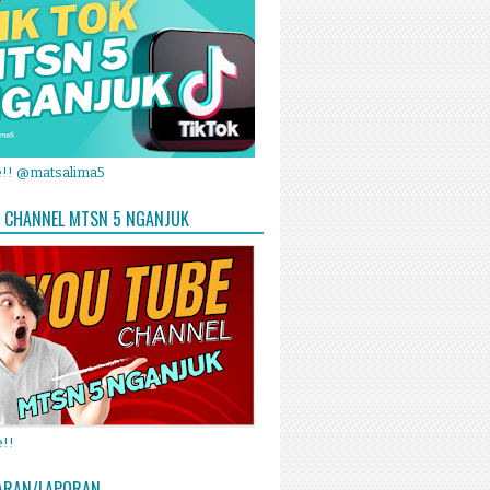
e!! @matsalima5
 CHANNEL MTSN 5 NGANJUK
!!
ARAN/LAPORAN