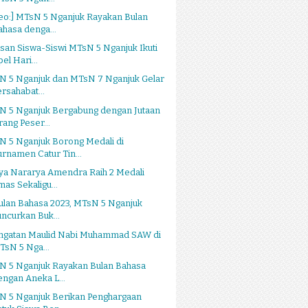
eo:] MTsN 5 Nganjuk Rayakan Bulan
ahasa denga...
san Siswa-Siswi MTsN 5 Nganjuk Ikuti
el Hari...
N 5 Nganjuk dan MTsN 7 Nganjuk Gelar
ersahabat...
N 5 Nganjuk Bergabung dengan Jutaan
rang Peser...
N 5 Nganjuk Borong Medali di
urnamen Catur Tin...
ya Nararya Amendra Raih 2 Medali
mas Sekaligu...
ulan Bahasa 2023, MTsN 5 Nganjuk
uncurkan Buk...
ingatan Maulid Nabi Muhammad SAW di
TsN 5 Nga...
N 5 Nganjuk Rayakan Bulan Bahasa
engan Aneka L...
N 5 Nganjuk Berikan Penghargaan