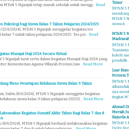
Timur
swi MTsN 5 Nganjuk tetap masuk sekolah untuk mengg…
Read
(MTsN 5 N
membangg
MTsN 5 Ng
siswa k...
 Psikologi bagi Siswa Kelas 7 Tahun Pelajaran 2024/2025
 (12/6/2024), MTsN 5 Nganjuk menggelar kegiatan tes
MTsN 5 N
i kelas 7 untuk tahun pelajaran 2024/2025. Tes psi…
Read
Madrasah
(MTsN 5 N
Tsanawiy
iatan Munajat Haji 2024 Secara Virtual
kokoh me
 5 Nganjuk turut serta dalam kegiatan Munajat Haji 2024 yang
pendidik..
ntor Kementerian Agama Wilayah Provinsi Jaw…
Read More
Luar Bia
Porseni T
(MTsN 5 N
dang Pleno Penetapan Kelulusan Siswa Kelas 9 Tahun
Alhamduli
nya membo
ini, Sabtu (8/6/2024), MTsN 5 Nganjuk menggelar kegiatan
tingkat MT
elulusan siswa kelas 9 tahun pelajaran 2023/2…
Read More
Ahmad Di
Meraih Ju
aksanakan Kegiatan Sumatif Akhir Tahun Bagi Kelas 7 dan 8
Kejurda A
24
(MTsN 5 N
u (8/6/2024), MTsN 5 Nganjuk berhasil melaksanakan kegiatan
Dicky Kur
 siswa kelas 7 dan 8 untuk tahun pelajaran …
Read More