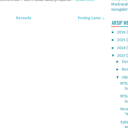
Madrasah 
mengukir.
Beranda
Posting Lama →
ARSIP W
►
2026
►
2025
(
►
2024
▼
2023
►
De
►
No
▼
Ok
MTs
Sa
MTs
S
Mom
"
Sylv
M