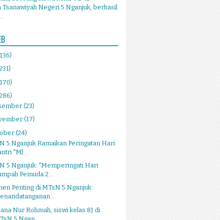
Tsanawiyah Negeri 5 Nganjuk, berhasil
..
EB
(136)
231)
(170)
(286)
sember
(23)
vember
(17)
tober
(24)
N 5 Nganjuk Ramaikan Peringatan Hari
ntri "Ml...
N 5 Nganjuk: "Memperingati Hari
umpah Pemuda 2...
en Penting di MTsN 5 Nganjuk:
Penandatanganan ...
iana Nur Rohmah, siswi kelas 8J di
TsN 5 Ngan...