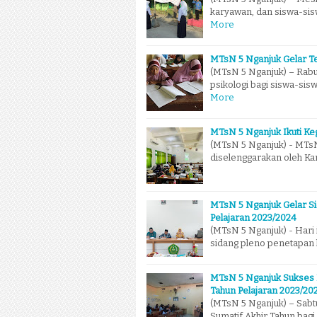
karyawan, dan siswa-si
More
MTsN 5 Nganjuk Gelar Tes
(MTsN 5 Nganjuk) – Rabu
psikologi bagi siswa-sisw
More
MTsN 5 Nganjuk Ikuti Keg
(MTsN 5 Nganjuk) - MTsN
diselenggarakan oleh Ka
MTsN 5 Nganjuk Gelar Si
Pelajaran 2023/2024
(MTsN 5 Nganjuk) - Hari 
sidang pleno penetapan k
MTsN 5 Nganjuk Sukses L
Tahun Pelajaran 2023/20
(MTsN 5 Nganjuk) – Sabt
Sumatif Akhir Tahun bagi