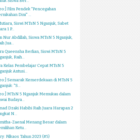
ntuk Siswa Ber...
eo:] Film Pendek "Pencegahan
rnikahan Dini" ...
Mutiara, Siswi MTsN 5 Nganjuk, Sabet
ara 1 P...
n Nur Abdillah, Siswa MTsN 5 Nganjuk,
ih Jua...
a Queensha Berlian, Siswi MTsN 5
anjuk, Raih...
a Kelas Pembelajar Cepat MTsN 5
ganjuk Antusi...
deo:] Semarak Kemerdekaan di MTsN 5
anjuk: "S...
deo:] MTsN 5 Nganjuk Memukau dalam
awai Budaya...
ad Dzaki Habibi Raih Juara Harapan 2
ngkat N...
omitha-Zaenal Menang Besar dalam
milihan Ketu...
ry: Pilkaos Tahun 2023 (#5)