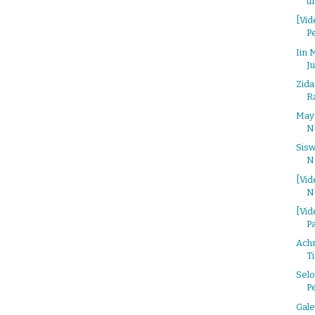
u
[Vid
Pe
Iin 
Ju
Zida
Ra
Mayr
Ng
Sisw
N
[Vi
Ng
[Vi
P
Achm
Ti
Sel
Pe
Gale