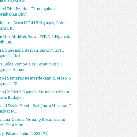
ntuk Siswa Ber...
eo:] Film Pendek "Pencegahan
rnikahan Dini" ...
Mutiara, Siswi MTsN 5 Nganjuk, Sabet
ara 1 P...
n Nur Abdillah, Siswa MTsN 5 Nganjuk,
ih Jua...
a Queensha Berlian, Siswi MTsN 5
anjuk, Raih...
a Kelas Pembelajar Cepat MTsN 5
ganjuk Antusi...
deo:] Semarak Kemerdekaan di MTsN 5
anjuk: "S...
deo:] MTsN 5 Nganjuk Memukau dalam
awai Budaya...
ad Dzaki Habibi Raih Juara Harapan 2
ngkat N...
omitha-Zaenal Menang Besar dalam
milihan Ketu...
ry: Pilkaos Tahun 2023 (#5)