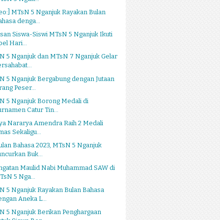
eo:] MTsN 5 Nganjuk Rayakan Bulan
ahasa denga...
san Siswa-Siswi MTsN 5 Nganjuk Ikuti
el Hari...
N 5 Nganjuk dan MTsN 7 Nganjuk Gelar
ersahabat...
N 5 Nganjuk Bergabung dengan Jutaan
rang Peser...
N 5 Nganjuk Borong Medali di
urnamen Catur Tin...
ya Nararya Amendra Raih 2 Medali
mas Sekaligu...
ulan Bahasa 2023, MTsN 5 Nganjuk
uncurkan Buk...
ingatan Maulid Nabi Muhammad SAW di
TsN 5 Nga...
N 5 Nganjuk Rayakan Bulan Bahasa
engan Aneka L...
N 5 Nganjuk Berikan Penghargaan