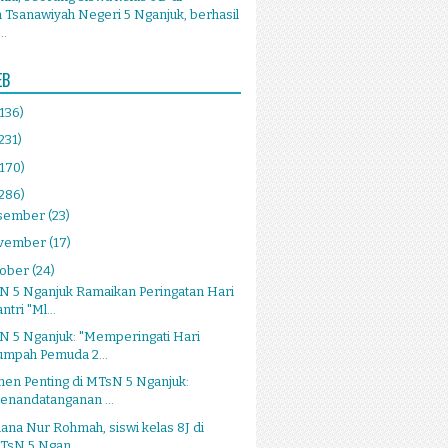
Tsanawiyah Negeri 5 Nganjuk, berhasil
..
EB
(136)
231)
(170)
(286)
sember
(23)
vember
(17)
tober
(24)
N 5 Nganjuk Ramaikan Peringatan Hari
ntri "Ml...
N 5 Nganjuk: "Memperingati Hari
umpah Pemuda 2...
en Penting di MTsN 5 Nganjuk:
Penandatanganan ...
iana Nur Rohmah, siswi kelas 8J di
TsN 5 Ngan...