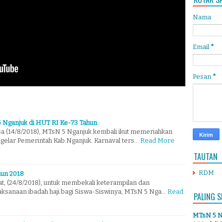
Nama
Email
*
Pesan
*
5 Nganjuk di HUT RI Ke-73 Tahun
sa (14/8/2018), MTsN 5 Nganjuk kembali ikut memeriahkan
igelar Pemerintah Kab.Nganjuk. Karnaval ters…
Read More
TAUTAN
RDM
hun 2018
t, (24/8/2018), untuk membekali keterampilan dan
ksanaan ibadah haji bagi Siswa-Siswinya, MTsN 5 Nga…
Read
PALING S
MTsN 5 Ng