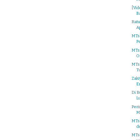
[Vid
B
Ratu
Ap
MTs
P
MTs
O
MTs
T
Zaki
E
Di B
L
Per
M
MTs
d
MTs