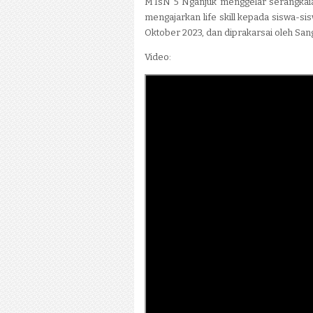
MTsN 5 Nganjuk menggelar serangkaian
mengajarkan life skill kepada siswa-sis
Oktober 2023, dan diprakarsai oleh San
Video: