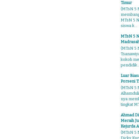
Timur
(MTsN 5 N
membangg
MTsN 5 Ng
siswa k...
MTsN 5 N
Madrasah
(MTsN 5 N
Tsanawiy
kokoh me
pendidik..
Luar Bia
Porseni T
(MTsN 5 N
Alhamduli
nya membo
tingkat MT
Ahmad Di
Meraih Ju
Kejurda A
(MTsN 5 N
Dicky Kur