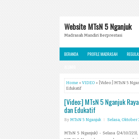
Website MTsN 5 Nganjuk
Madrasah Mandiri Berprestasi
BERANDA
PROFILE MADRASAH
REGULA
ALUMNI
Home
»
VIDEO
» [Video:] MTsN 5 Nga
Edukatif
[Video:] MTsN 5 Nganjuk Raya
dan Edukatif
By
MTsN 5 Nganjuk
Selasa, Oktober 
MTsN 5 Nganjuk) - Selasa (24/10/223