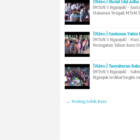
[Video:] Sholat Idul Adh
(MTsN 5 Nganjuk) - Jum'a
Halaman Tengah MTsN 5 
[Video:] Santunan Yatim 
(MTsN 5 Nganjuk) - Hari 
Peringatan Tahun Baru H
[Video:] Tasyakuran Bak
(MTsN 5 Nganjuk) - Sabtu
Nganjuk terlihat begitu 
← Posting Lebih Baru