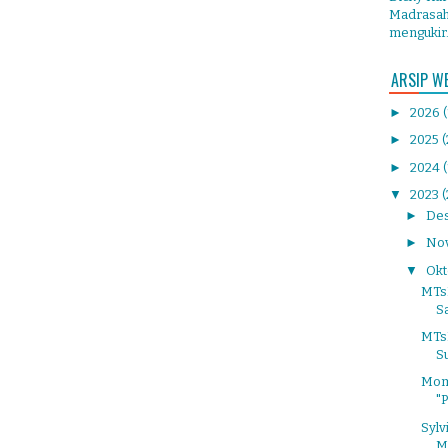
Madrasah 
mengukir.
ARSIP W
►
2026
►
2025
(
►
2024
▼
2023
►
De
►
No
▼
Ok
MTs
Sa
MTs
S
Mom
"
Sylv
M