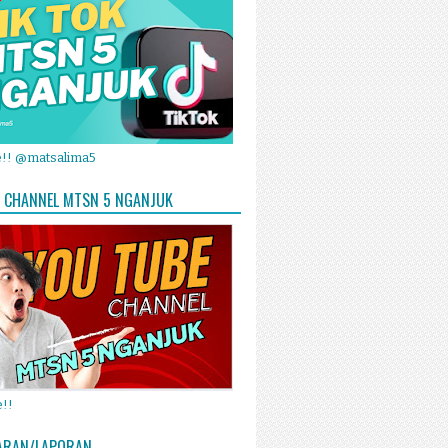
e!! @matsalima5
 CHANNEL MTSN 5 NGANJUK
!!
ARAN/LAPORAN