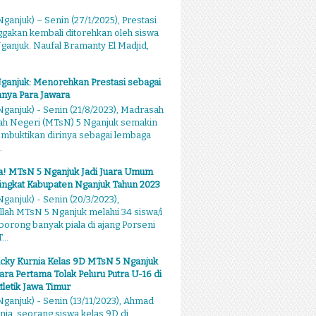
ganjuk) – Senin (27/1/2025), Prestasi
akan kembali ditorehkan oleh siswa
anjuk. Naufal Bramanty El Madjid,
ganjuk: Menorehkan Prestasi sebagai
nya Para Jawara
ganjuk) - Senin (21/8/2023), Madrasah
ah Negeri (MTsN) 5 Nganjuk semakin
mbuktikan dirinya sebagai lembaga
.
sa! MTsN 5 Nganjuk Jadi Juara Umum
ingkat Kabupaten Nganjuk Tahun 2023
ganjuk) - Senin (20/3/2023),
llah MTsN 5 Nganjuk melalui 34 siswa/i
rong banyak piala di ajang Porseni
...
cky Kurnia Kelas 9D MTsN 5 Nganjuk
ara Pertama Tolak Peluru Putra U-16 di
tletik Jawa Timur
ganjuk) - Senin (13/11/2023), Ahmad
nia, seorang siswa kelas 9D di