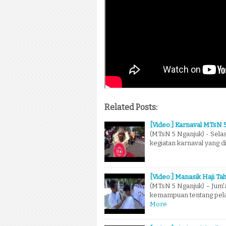
Related Posts:
[Video:] Karnaval MTsN 
(MTsN 5 Nganjuk) - Sela
kegiatan karnaval yang d
[Video:] Manasik Haji Ta
(MTsN 5 Nganjuk) – Jum'a
kemampuan tentang pela
More