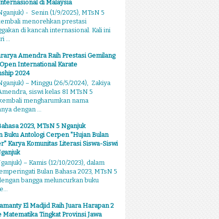
Internasional di Malaysia
ganjuk) - Senin (1/9/2025), MTsN 5
kembali menorehkan prestasi
kan di kancah internasional. Kali ini
 ...
rarya Amendra Raih Prestasi Gemilang
 Open International Karate
ship 2024
ganjuk) – Minggu (26/5/2024), Zakiya
mendra, siswi kelas 8I MTsN 5
 kembali mengharumkan nama
ya dengan ...
Bahasa 2023, MTsN 5 Nganjuk
 Buku Antologi Cerpen "Hujan Bulan
 Karya Komunitas Literasi Siswa-Siswi
ganjuk
anjuk) – Kamis (12/10/2023), dalam
emperingati Bulan Bahasa 2023, MTsN 5
dengan bangga meluncurkan buku
...
amanty El Madjid Raih Juara Harapan 2
 Matematika Tingkat Provinsi Jawa