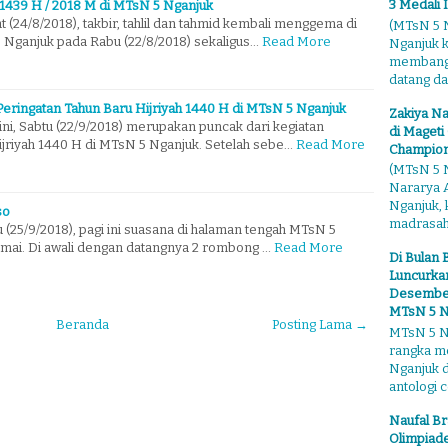
3 Medali 
a 1439 H / 2018 M di MTsN 5 Nganjuk
t (24/8/2018), takbir, tahlil dan tahmid kembali menggema di
(MTsN 5 N
Nganjuk pada Rabu (22/8/2018) sekaligus…
Read More
Nganjuk 
membangga
datang dari
Peringatan Tahun Baru Hijriyah 1440 H di MTsN 5 Nganjuk
Zakiya Na
ini, Sabtu (22/9/2018) merupakan puncak dari kegiatan
di Mageti
ijriyah 1440 H di MTsN 5 Nganjuk. Setelah sebe…
Read More
Champion
(MTsN 5 N
Nararya A
Nganjuk,
so
madrasahn
 (25/9/2018), pagi ini suasana di halaman tengah MTsN 5
ramai. Di awali dengan datangnya 2 rombong …
Read More
Di Bulan 
Luncurkan
Desember"
MTsN 5 N
Beranda
Posting Lama →
MTsN 5 Ng
rangka m
Nganjuk 
antologi ce
Naufal Br
Olimpiade