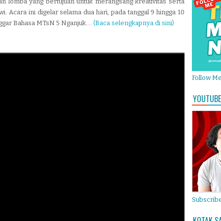
 lomba yang bertujuan untuk merangsang kreativitas serta
wi. Acara ini digelar selama dua hari, pada tanggal 9 hingga 10
ggar Bahasa MTsN 5 Nganjuk....
(Baca selengkapnya di sini)
Follow M
YOUTUBE
Subscribe
KOTAK S